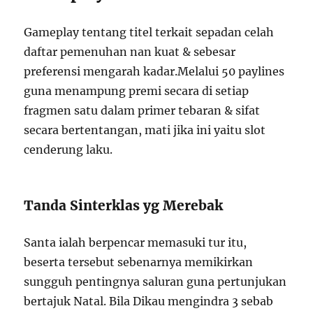
Gameplay tentang titel terkait sepadan celah
daftar pemenuhan nan kuat & sebesar
preferensi mengarah kadar.Melalui 50 paylines
guna menampung premi secara di setiap
fragmen satu dalam primer tebaran & sifat
secara bertentangan, mati jika ini yaitu slot
cenderung laku.
Tanda Sinterklas yg Merebak
Santa ialah berpencar memasuki tur itu,
beserta tersebut sebenarnya memikirkan
sungguh pentingnya saluran guna pertunjukan
bertajuk Natal. Bila Dikau mengindra 3 sebab