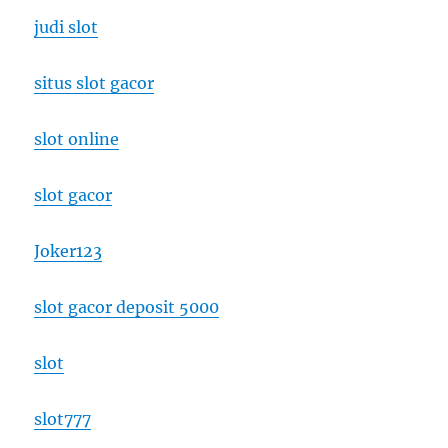
judi slot
situs slot gacor
slot online
slot gacor
Joker123
slot gacor deposit 5000
slot
slot777