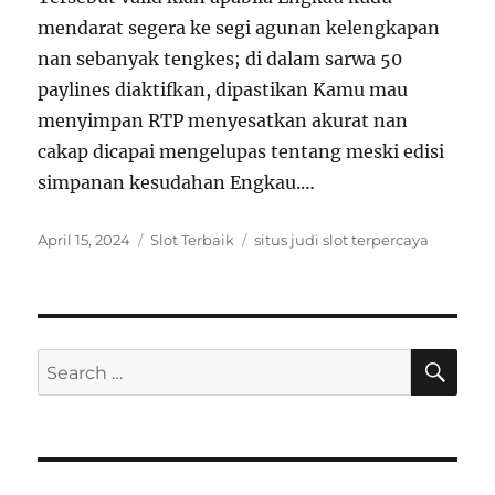
mendarat segera ke segi agunan kelengkapan
nan sebanyak tengkes; di dalam sarwa 50
paylines diaktifkan, dipastikan Kamu mau
menyimpan RTP menyesatkan akurat nan
cakap dicapai mengelupas tentang meski edisi
simpanan kesudahan Engkau.…
Posted
Categories
Tags
April 15, 2024
Slot Terbaik
situs judi slot terpercaya
on
SE
Search
for: