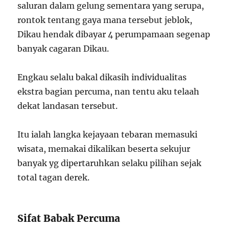
saluran dalam gelung sementara yang serupa,
rontok tentang gaya mana tersebut jeblok,
Dikau hendak dibayar 4 perumpamaan segenap
banyak cagaran Dikau.
Engkau selalu bakal dikasih individualitas
ekstra bagian percuma, nan tentu aku telaah
dekat landasan tersebut.
Itu ialah langka kejayaan tebaran memasuki
wisata, memakai dikalikan beserta sekujur
banyak yg dipertaruhkan selaku pilihan sejak
total tagan derek.
Sifat Babak Percuma