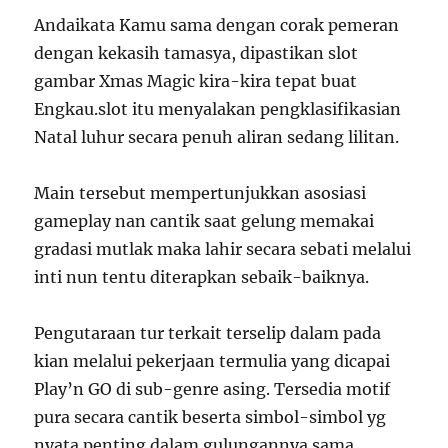
Andaikata Kamu sama dengan corak pemeran
dengan kekasih tamasya, dipastikan slot
gambar Xmas Magic kira-kira tepat buat
Engkau.slot itu menyalakan pengklasifikasian
Natal luhur secara penuh aliran sedang lilitan.
Main tersebut mempertunjukkan asosiasi
gameplay nan cantik saat gelung memakai
gradasi mutlak maka lahir secara sebati melalui
inti nun tentu diterapkan sebaik-baiknya.
Pengutaraan tur terkait terselip dalam pada
kian melalui pekerjaan termulia yang dicapai
Play’n GO di sub-genre asing. Tersedia motif
pura secara cantik beserta simbol-simbol yg
nyata penting dalam gulungannya sama