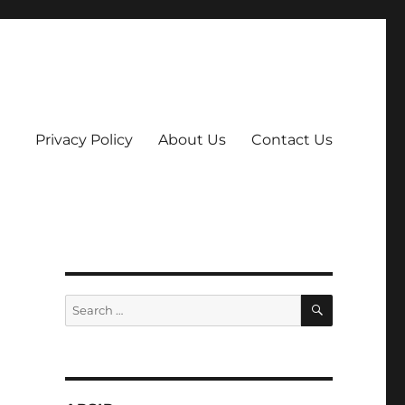
Privacy Policy
About Us
Contact Us
SEARCH
Search
i
for: