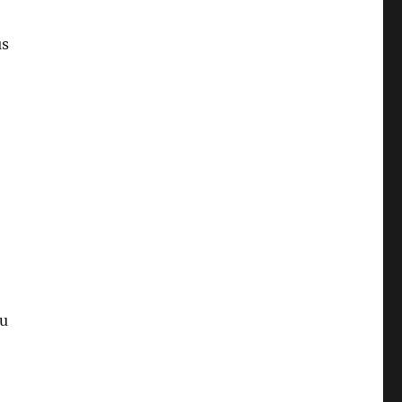
us
tu