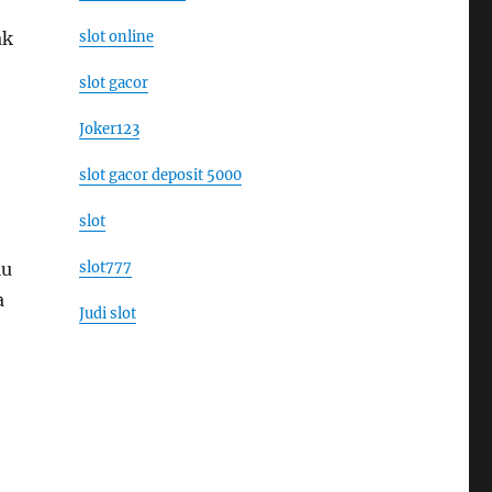
ak
slot online
slot gacor
Joker123
slot gacor deposit 5000
slot
lu
slot777
a
Judi slot