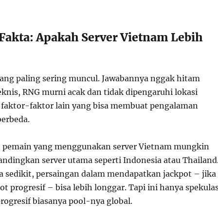
 Fakta: Apakah Server Vietnam Lebih
yang paling sering muncul. Jawabannya nggak hitam
 teknis, RNG murni acak dan tidak dipengaruhi lokasi
da faktor-faktor lain yang bisa membuat pengalaman
berbeda.
h pemain yang menggunakan server Vietnam mungkin
bandingkan server utama seperti Indonesia atau Thailand
 sedikit, persaingan dalam mendapatkan jackpot – jika
ot progresif – bisa lebih longgar. Tapi ini hanya spekulas
rogresif biasanya pool-nya global.