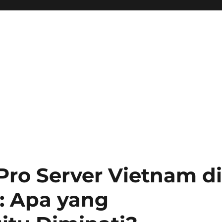
ro Server Vietnam d
e: Apa yang