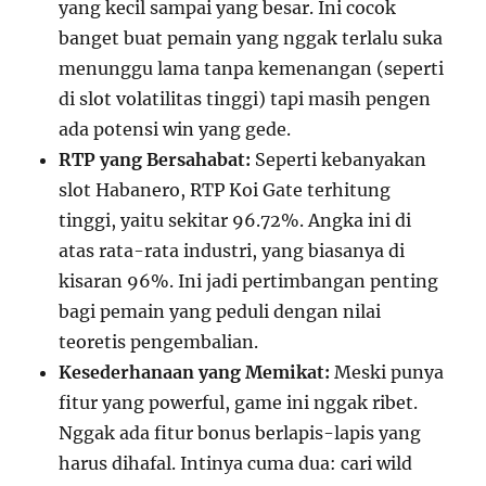
yang kecil sampai yang besar. Ini cocok
banget buat pemain yang nggak terlalu suka
menunggu lama tanpa kemenangan (seperti
di slot volatilitas tinggi) tapi masih pengen
ada potensi win yang gede.
RTP yang Bersahabat:
Seperti kebanyakan
slot Habanero, RTP Koi Gate terhitung
tinggi, yaitu sekitar 96.72%. Angka ini di
atas rata-rata industri, yang biasanya di
kisaran 96%. Ini jadi pertimbangan penting
bagi pemain yang peduli dengan nilai
teoretis pengembalian.
Kesederhanaan yang Memikat:
Meski punya
fitur yang powerful, game ini nggak ribet.
Nggak ada fitur bonus berlapis-lapis yang
harus dihafal. Intinya cuma dua: cari wild