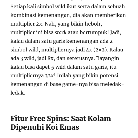
Setiap kali simbol wild ikut serta dalam sebuah
kombinasi kemenangan, dia akan memberikan
multiplier 2x. Nah, yang bikin heboh,
multiplier ini bisa
stack
atau bertumpuk! Jadi,
kalau dalam satu garis kemenangan ada 2
simbol wild, multipliernya jadi 4x (2×2). Kalau
ada 3 wild, jadi 8x, dan seterusnya. Bayangin
kalau bisa dapet 5 wild dalam satu garis, itu
multipliernya 32x! Inilah yang bikin potensi
kemenangan di base game-nya bisa meledak-
ledak.
Fitur Free Spins: Saat Kolam
Dipenuhi Koi Emas