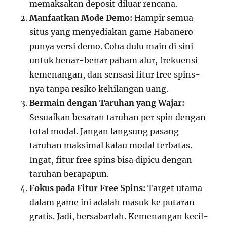
memaksakan deposit diluar rencana.
Manfaatkan Mode Demo:
Hampir semua
situs yang menyediakan game Habanero
punya versi demo. Coba dulu main di sini
untuk benar-benar paham alur, frekuensi
kemenangan, dan sensasi fitur free spins-
nya tanpa resiko kehilangan uang.
Bermain dengan Taruhan yang Wajar:
Sesuaikan besaran taruhan per spin dengan
total modal. Jangan langsung pasang
taruhan maksimal kalau modal terbatas.
Ingat, fitur free spins bisa dipicu dengan
taruhan berapapun.
Fokus pada Fitur Free Spins:
Target utama
dalam game ini adalah masuk ke putaran
gratis. Jadi, bersabarlah. Kemenangan kecil-