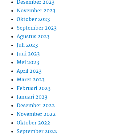
Desember 2023
November 2023
Oktober 2023
September 2023
Agustus 2023
Juli 2023
Juni 2023
Mei 2023
April 2023
Maret 2023
Februari 2023
Januari 2023
Desember 2022
November 2022
Oktober 2022
September 2022