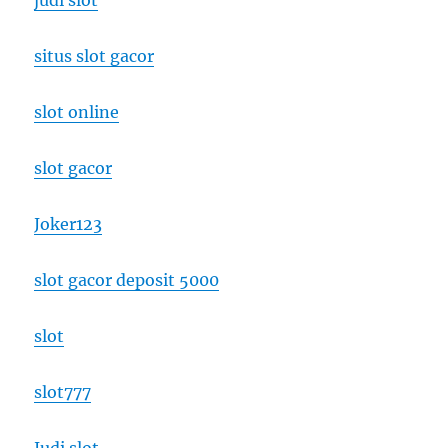
judi slot
situs slot gacor
slot online
slot gacor
Joker123
slot gacor deposit 5000
slot
slot777