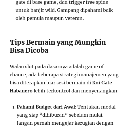
gate di base game, dan trigger free spins
untuk banjir wild. Gampang dipahami baik
oleh pemula maupun veteran.
Tips Bermain yang Mungkin
Bisa Dicoba
Walau slot pada dasarnya adalah game of
chance, ada beberapa strategi manajemen yang
bisa diterapkan biar sesi bermain di
Koi Gate
Habanero
lebih terkontrol dan menyenangkan:
Pahami Budget dari Awal:
Tentukan modal
yang siap “dihiburan” sebelum mulai.
Jangan pernah mengejar kerugian dengan