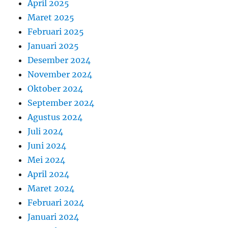
April 2025
Maret 2025
Februari 2025
Januari 2025
Desember 2024
November 2024
Oktober 2024
September 2024
Agustus 2024
Juli 2024
Juni 2024
Mei 2024
April 2024
Maret 2024
Februari 2024
Januari 2024