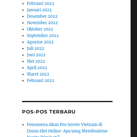
Februari 2023
Januari 2023
Desember 2022
November 2022
Oktober 2022
September 2022
Agustus 2022
Juli 2022
Juni 2022
Mei 2022
April 2022
Maret 2022
Februari 2022
POS-POS TERBARU
Fenomena Akun Pro Server Vietnam di
Dunia Slot Online: Apa yang Membuatnya