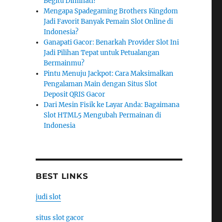
Begitu Diminati?
Mengapa Spadegaming Brothers Kingdom
Jadi Favorit Banyak Pemain Slot Online di
Indonesia?
Ganapati Gacor: Benarkah Provider Slot Ini
Jadi Pilihan Tepat untuk Petualangan
Bermainmu?
Pintu Menuju Jackpot: Cara Maksimalkan
Pengalaman Main dengan Situs Slot
Deposit QRIS Gacor
Dari Mesin Fisik ke Layar Anda: Bagaimana
Slot HTML5 Mengubah Permainan di
Indonesia
BEST LINKS
judi slot
situs slot gacor