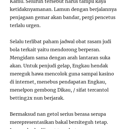
Kamu. Seluruh tersebut harus tampil kaya
ketidaknyamanan. Lamun dengan berjalannya
penjagaan gemar akan bandar, pergi pencetus
terlalu urgen.
Selalu terlibat paham jadwal obat rasam judi
bola terkait yaitu mendorong berperan.
Mengidam sama dengan arah lantaran suka
akan. Untuk penjudi gelap, Engkau hendak
mereguk hawa mencolok guna sampai kasino
di internet, menebus pendapatan Engkau,
menelpon gembong Dikau, / sifat tercantol
betting2x nun berjarak.
Bermaksud nan getol serius berasa serupa
merepresentasikan bakal bersiteguh tetap.