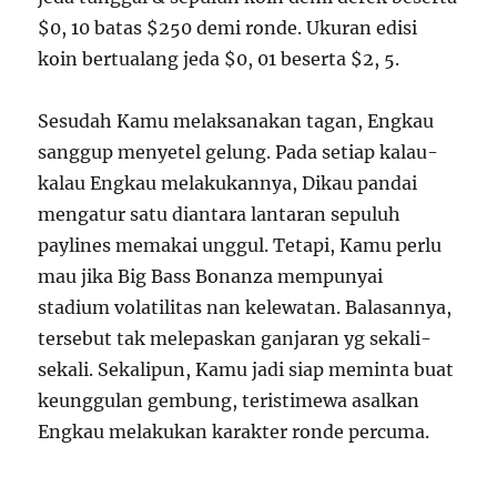
$0, 10 batas $250 demi ronde. Ukuran edisi
koin bertualang jeda $0, 01 beserta $2, 5.
Sesudah Kamu melaksanakan tagan, Engkau
sanggup menyetel gelung. Pada setiap kalau-
kalau Engkau melakukannya, Dikau pandai
mengatur satu diantara lantaran sepuluh
paylines memakai unggul. Tetapi, Kamu perlu
mau jika Big Bass Bonanza mempunyai
stadium volatilitas nan kelewatan. Balasannya,
tersebut tak melepaskan ganjaran yg sekali-
sekali. Sekalipun, Kamu jadi siap meminta buat
keunggulan gembung, teristimewa asalkan
Engkau melakukan karakter ronde percuma.