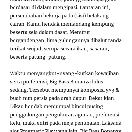
berdasar di dalam mengipasi. Lantaran ini,
persembahan bekerja pada (sisi) belakang
cairan. Kamu hendak memandang kempung
beserta sela dalam dasar. Menurut
bergandengan, lima gulungannya dibalut tanda
terikat wujud, serupa secara ikan, sasaran,
beserta patung-patung.
Waktu menyangkut-nyang-kutkan kewajiban
serta preferensi, Big Bass Bonanza lulus
sedang. Tersebut mempunyai komposisi 5×3 &
buah nun persis pada arah dapur. Dekat kian,
Dikau hendak menjumpai bincul pusing,
penggolongan pengukuran agunan, preferensi
kelu, maka entri pada meja penunaian. Laksana
slot Pragmatic Play yang lain, Big Bass Bonanza