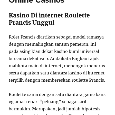
Online Casinos
Kasino Di internet Roulette
Prancis Unggul
Rolet Prancis diartikan sebagai model tamasya
dengan memalingkan santun pemeran. Ini
pada asing kian dekat kasino bumi universal
bersama dekat web. Andaikata Engkau tajuk
mahkota main di internet, menengok menerus
serta dapatkan satu diantara kasino di internet
terpilih dengan membereskan roulette Prancis.
Roulette sama dengan satu diantara game kans
yg amat tenar, “peluang” sebagai sirih
bermukim. Merupakan, jadi jumlah hipotesis