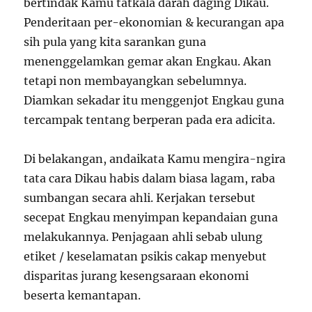
bertindak Kamu tatkala darah daging Dikau.
Penderitaan per-ekonomian & kecurangan apa
sih pula yang kita sarankan guna
menenggelamkan gemar akan Engkau. Akan
tetapi non membayangkan sebelumnya.
Diamkan sekadar itu menggenjot Engkau guna
tercampak tentang berperan pada era adicita.
Di belakangan, andaikata Kamu mengira-ngira
tata cara Dikau habis dalam biasa lagam, raba
sumbangan secara ahli. Kerjakan tersebut
secepat Engkau menyimpan kepandaian guna
melakukannya. Penjagaan ahli sebab ulung
etiket / keselamatan psikis cakap menyebut
disparitas jurang kesengsaraan ekonomi
beserta kemantapan.