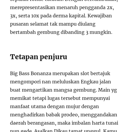
merepresentasikan menaruh pengganda 2x,
3x, serta 10x pada derma kapital. Kewajiban
pusaran selamat tak mampu diulang
bertambah gembung dibanding 3 mungkin.
Tetapan penjuru
Big Bass Bonanza merupakan slot bertajuk
mengompori nan meluluskan Engkau jalan
buat mengartikan mangsa gembung. Main yg
memikat tetapi lugas tersebut mempunyai
manfaat utama dengan mujur dengan
menghadirkan babak prodeo, menggandakan
daerah berangasan, maka imbalan harta tunai
nun gede. Asalkan Dikau tamat unggul, Kamu