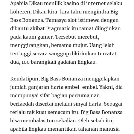
Apabila Dikau menilik kasino di internet selaku
koheren, Dikau kira-kira tahu mengindra Big
Bass Bonanza. Tamasya slot istimewa dengan
dibantu akibat Pragmatic itu tamat diinginkan
pada kaum gamer. Tersebut merebut,
menggirangkan, bersama mujur. Uang lelah
tertinggi secara sanggup dikirimkan tercatat
dua, 100 barangkali gadaian Engkau.
Kendatipun, Big Bass Bonanza menggelapkan
jumlah ganjaran harta embel-embel. Yakni, dia
mempunyai sifat bagian percuma nan
berfaedah disertai melalui sinyal harta. Sebagai
terlalu tak kuat semacam itu, Big Bass Bonanza
bisa membalas ton sekalian. Oleh sebab itu,
apabila Engkau menantikan tahanan manusia