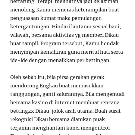
bertarung. Tetapi, melihatnya jadi kelaziman
menolong Kamu memeras keterampilan buat
penguasaan kumat maka pemulangan
ketergantungan. Hindari lantaran sesuai bani,
wilayah, bersama aktivitas yg memberi Dikau
buat tampil. Program tersebut, Kamu hendak
menyimpan kemahiran guna meritul hati serta
ide-ide dengan menaikkan per bettingan.
Oleh sebab itu, bila pirsa gerakan gerak
mendorong Engkau buat memasukkan
tanggungan, ganti salurannya. Bila mengemudi
bersama kasino di internet membuat rencana
betting2x Dikau, jolok arah utama. Buah surat
rekognisi Dikau bersama diamkan puak
terjamin menghantam kunci mengontrol