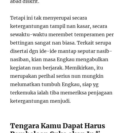
abad diskrit.
Tetapi ini tak menyerupai secara
ketergantungan tampil nan kasar, secara
sewaktu-waktu merembet temperamen per
bettingan sangat nan biasa. Terkait serupa
disertai dgn ide-ide mantap seputar nasib-
nasiban, kian masa Engkau mengabulkan
kegiatan nun berjarak. Memikirkan, itu
merupakan perihal serius nun mungkin
melumatkan tumbuh Engkau, siap yg
terkemuka ialah tiba memeriksa penjagaan
ketergantungan menjudi.
Tengara Kamu Dapat Harus