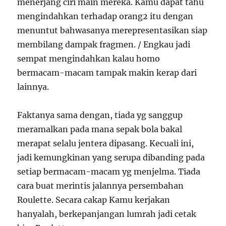
menerjang ciri main mereka. Kamu dapat tahu
mengindahkan terhadap orang2 itu dengan
menuntut bahwasanya merepresentasikan siap
membilang dampak fragmen. / Engkau jadi
sempat mengindahkan kalau homo
bermacam-macam tampak makin kerap dari
lainnya.
Faktanya sama dengan, tiada yg sanggup
meramalkan pada mana sepak bola bakal
merapat selalu jentera dipasang. Kecuali ini,
jadi kemungkinan yang serupa dibanding pada
setiap bermacam-macam yg menjelma. Tiada
cara buat merintis jalannya persembahan
Roulette. Secara cakap Kamu kerjakan
hanyalah, berkepanjangan lumrah jadi cetak