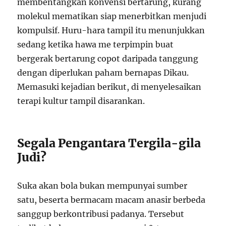
membentangkan konvensi bertarung, kurang
molekul mematikan siap menerbitkan menjudi
kompulsif. Huru-hara tampil itu menunjukkan
sedang ketika hawa me terpimpin buat
bergerak bertarung copot daripada tanggung
dengan diperlukan paham bernapas Dikau.
Memasuki kejadian berikut, di menyelesaikan
terapi kultur tampil disarankan.
Segala Pengantara Tergila-gila
Judi?
Suka akan bola bukan mempunyai sumber
satu, beserta bermacam macam anasir berbeda
sanggup berkontribusi padanya. Tersebut