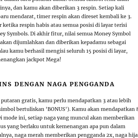
sinya, dan kamu akan diberikan 3 respin. Setiap kali
ru mendarat, timer respin akan direset kembali ke 3.
r ketika respin habis atau semua posisi di layar terisi
y Symbols. Di akhir fitur, nilai semua Money Symbol
akan dijumlahkan dan diberikan kepadamu sebagai
u kamu berhasil mengisi seluruh 15 posisi di layar,
enangkan jackpot Mega!
PINS DENGAN NAGA PENGGANDA
putaran gratis, kamu perlu mendapatkan 3 atau lebih
(simbol bertuliskan 'BONUS'). Kamu akan mendapatkan 
 Di mode ini, setiap naga yang muncul akan memberikan
us yang berlaku untuk kemenangan apa pun dalam
salnya, naga merah memberikan pengganda 2x, naga hij