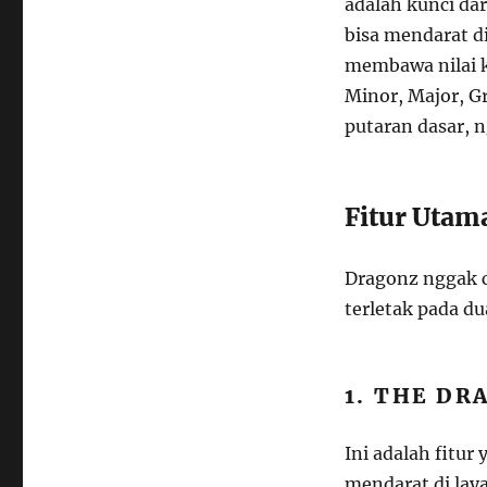
adalah kunci dar
bisa mendarat di
membawa nilai kr
Minor, Major, Gr
putaran dasar, 
Fitur Utam
Dragonz nggak 
terletak pada du
1. THE DR
Ini adalah fitur
mendarat di lay