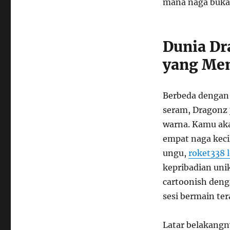
mana naga bukan
Dunia Dr
yang Me
Berbeda dengan 
seram, Dragonz 
warna. Kamu aka
empat naga keci
ungu,
roket338 
kepribadian uni
cartoonish deng
sesi bermain t
Latar belakangn