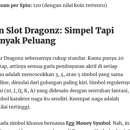
um per Spin:
120 (dengan nilai koin tertentu)
n Slot Dragonz: Simpel Tapi
nyak Peluang
r Dragonz sebenarnya cukup standar. Kamu punya 20
tap, artinya semua garis pembayaran aktif di setiap
u adalah mencocokkan 3, 4, atau 5 simbol yang sama
ine, dimulai dari gulungan paling kiri. Simbol regulerny
i (10, J, Q, K, A) yang didesain dengan sentuhan fantasi,
mbol karakter naga itu sendiri. Keempat naga adalah
lai tertinggi.
, ada simbol khusus bernama
Egg Money Symbol
. Nah, in