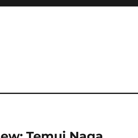
iew: Temui Naga