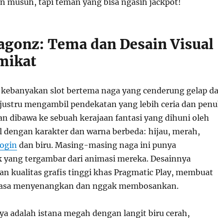
 musuh, tapi teman yang bisa ngasih jackpot!
agonz: Tema dan Desain Visual
mikat
kebanyakan slot bertema naga yang cenderung gelap d
justru mengambil pendekatan yang lebih ceria dan pen
n dibawa ke sebuah kerajaan fantasi yang dihuni oleh
l dengan karakter dan warna berbeda: hijau, merah,
login
dan biru. Masing-masing naga ini punya
k yang tergambar dari animasi mereka. Desainnya
an kualitas grafis tinggi khas Pragmatic Play, membuat
erasa menyenangkan dan nggak membosankan.
ya adalah istana megah dengan langit biru cerah,