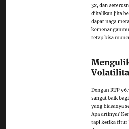
3x, dan seterusn
dikalikan jika b
dapat naga mera
kemenanganmu la
tetap bisa munc
Menguli
Volatilit
Dengan RTP 96.
sangat baik bagi
yang biasanya s
Apa artinya? Ke
tapi ketika fitu