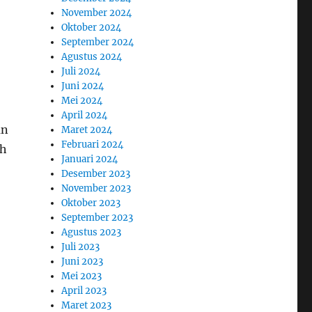
November 2024
Oktober 2024
September 2024
Agustus 2024
Juli 2024
Juni 2024
Mei 2024
April 2024
an
Maret 2024
Februari 2024
uh
Januari 2024
Desember 2023
November 2023
Oktober 2023
September 2023
Agustus 2023
Juli 2023
Juni 2023
Mei 2023
April 2023
Maret 2023