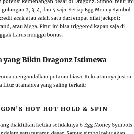
i potensi kemenangan besar di Dragonz. Simbol telur ini
 gulungan 2, 3, 4, dan 5 saja. Setiap Egg Money Symbol
edit acak atau salah satu dari empat nilai jackpot:
and, atau Mega. Fitur ini bisa triggered kapan saja di
nggak harus nunggu bonus.
a yang Bikin Dragonz Istimewa
cuma mengandalkan putaran biasa. Kekuatannya justru
a fitur utamanya yang saling terkait:
AGON'S HOT HOT HOLD & SPIN
 yang diaktifkan ketika setidaknya 6 Egg Money Symbols
ar dalam satu putaran dasar. Semua simbol telur akan