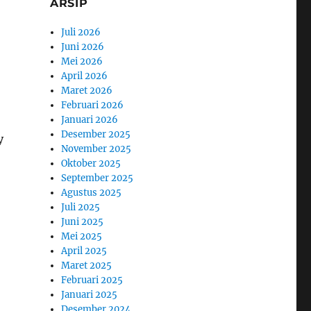
ARSIP
Juli 2026
Juni 2026
Mei 2026
April 2026
Maret 2026
Februari 2026
Januari 2026
Desember 2025
y
November 2025
Oktober 2025
September 2025
Agustus 2025
Juli 2025
Juni 2025
Mei 2025
April 2025
Maret 2025
Februari 2025
Januari 2025
Desember 2024