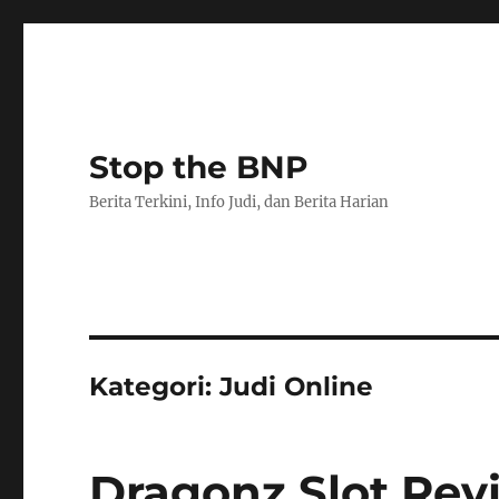
Stop the BNP
Berita Terkini, Info Judi, dan Berita Harian
Kategori:
Judi Online
Dragonz Slot Rev