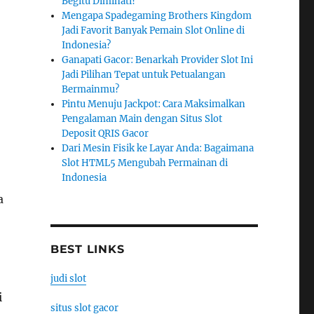
Begitu Diminati?
Mengapa Spadegaming Brothers Kingdom
Jadi Favorit Banyak Pemain Slot Online di
Indonesia?
Ganapati Gacor: Benarkah Provider Slot Ini
Jadi Pilihan Tepat untuk Petualangan
Bermainmu?
Pintu Menuju Jackpot: Cara Maksimalkan
Pengalaman Main dengan Situs Slot
Deposit QRIS Gacor
Dari Mesin Fisik ke Layar Anda: Bagaimana
Slot HTML5 Mengubah Permainan di
Indonesia
a
BEST LINKS
judi slot
i
situs slot gacor