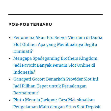
POS-POS TERBARU
Fenomena Akun Pro Server Vietnam di Dunia
Slot Online: Apa yang Membuatnya Begitu
Diminati?
Mengapa Spadegaming Brothers Kingdom
Jadi Favorit Banyak Pemain Slot Online di
Indonesia?
Ganapati Gacor: Benarkah Provider Slot Ini
Jadi Pilihan Tepat untuk Petualangan
Bermainmu?
Pintu Menuju Jackpot: Cara Maksimalkan
Pengalaman Main dengan Situs Slot Deposit