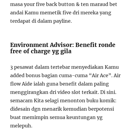
masa your five back button & ten maraud bet
andai Kamu memetik five dri mereka yang
terdapat di dalam payline.
Environment Advisor: Benefit ronde
free of charge yg gila
3 pesawat dalam tertebar menyediakan Kamu
added bonus bagian cuma-cuma “Air Ace”. Air
flow Aide ialah guna benefit dalam paling
menggirangkan dri video slot terkait. Di sini.
semacam Kita selagi menonton buku komik:
didesain dgn menarik kemudian berpotensi
buat memimpin semua keuntungan yg
melepuh.