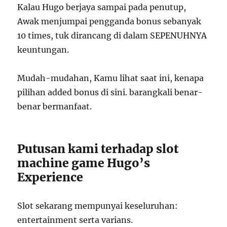
Kalau Hugo berjaya sampai pada penutup,
Awak menjumpai pengganda bonus sebanyak
10 times, tuk dirancang di dalam SEPENUHNYA
keuntungan.
Mudah-mudahan, Kamu lihat saat ini, kenapa
pilihan added bonus di sini. barangkali benar-
benar bermanfaat.
Putusan kami terhadap slot
machine game Hugo’s
Experience
Slot sekarang mempunyai keseluruhan:
entertainment serta varians.