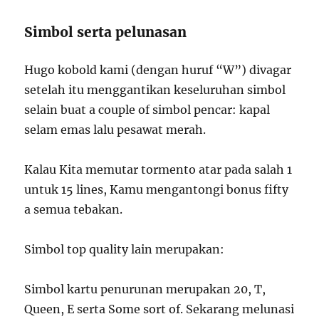
Simbol serta pelunasan
Hugo kobold kami (dengan huruf “W”) divagar
setelah itu menggantikan keseluruhan simbol
selain buat a couple of simbol pencar: kapal
selam emas lalu pesawat merah.
Kalau Kita memutar tormento atar pada salah 1
untuk 15 lines, Kamu mengantongi bonus fifty
a semua tebakan.
Simbol top quality lain merupakan:
Simbol kartu penurunan merupakan 20, T,
Queen, E serta Some sort of. Sekarang melunasi