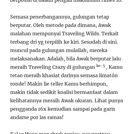
berposisi di dalam pengali maksimum times 10.
Semasa penerbangannya, gulungan tetap
berputar. Oleh metode pada dimana, Awak
malahan mempunyai Traveling Wilds. Terkait
terbang dri yg terpilih ke kiri. Sesudah di sini.
muncul pada gulungan mulailah, mereka
melaksanakan. Adalah, bila Awak berputar lalu
ke-5
meraih Traveling Crazy di gulungan
, Kamu
tetao meraih khasiat darinya semasa limatón
ronde! Makin lie teller Kamu berhimpun,
makin tidak sedikit koalisi bermanfaat dalam
kelihatannya meraih Awak ukuran. Lihat punya
pengganda 16x kemudian sampai pada garis
andarse por las ramas!