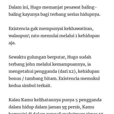
Dalam ini, Hugo memanjat pesawat baling-
baling kayunya bagi terbang serius hidupnya.
Existencia gak mempunyai kekhawatiran,
walaupun\ rato memulai melalui 1 kehidupan
aja.
Sewaktu gulungan berputar, Hugo sudah
terbang john melalui kemampuannya, ia
mengetahui pengganda (dari x2), kehidupan
bonus / tambang hitam. Existencia memukul
kedua simbol terkait.
Kalau Kamu kelihatannya punya 5 pengganda
dalam hidup dalam jaman yg persis, Kamu