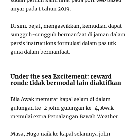
sudah pernah kami lihat pada port web based
anyar pada 1 tahun 2019.
Di sini. bejat, mengasyikkan, kemudian dapat
sungguh-sungguh bermanfaat di jaman dalam
persis instructions formulasi dalam pas utk
guna dalam bermanfaat.
Under the sea Excitement: reward
ronde tidak bermodal lain diaktifkan
Bila Awak memutar kapal selam di dalam
gulungan ke-2 john gulungan ke-4, Awak
memulai extra Petualangan Bawah Weather.
Masa, Hugo naik ke kapal selamnya john