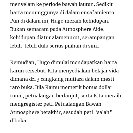
menyelam ke periode bawah lautan. Sedikit
harta menunggunya di dalam ensa?amiento.
Pun di dalam ini, Hugo meraih kehidupan.
Bukan semacam pada Atmosphere Aide,
kehidupan diatur alamenurut, serampangan
lebih-lebih dulu serius pilihan di sini..
Kemudian, Hugo dimulai mendapatkan harta
karun tersebut. Kita menyediakan belajar vida
dimana dri 3 cangkang mutiara dalam mesti
rato buka. Bila Kamu memetik bonus dollar
tunai, petualangan berlanjut, serta Kita meraih
mengregister peti. Petualangan Bawah
Atmosphere berakhir, sesudah peti “salah”
dibuka.