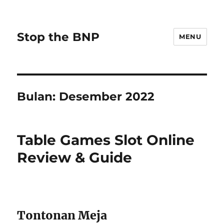
Stop the BNP
MENU
Bulan:
Desember 2022
Table Games Slot Online
Review & Guide
Tontonan Meja