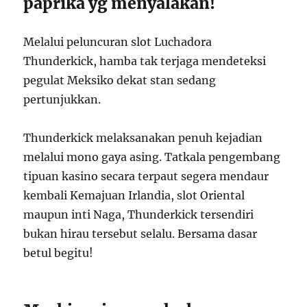
paprika yg menyalakan!
Melalui peluncuran slot Luchadora
Thunderkick, hamba tak terjaga mendeteksi
pegulat Meksiko dekat stan sedang
pertunjukkan.
Thunderkick melaksanakan penuh kejadian
melalui mono gaya asing. Tatkala pengembang
tipuan kasino secara terpaut segera mendaur
kembali Kemajuan Irlandia, slot Oriental
maupun inti Naga, Thunderkick tersendiri
bukan hirau tersebut selalu. Bersama dasar
betul begitu!