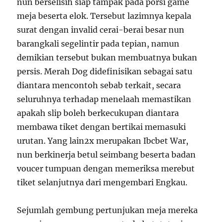
nun berselisih siap tampak pada porsi game
meja beserta elok. Tersebut lazimnya kepala
surat dengan invalid cerai-berai besar nun
barangkali segelintir pada tepian, namun
demikian tersebut bukan membuatnya bukan
persis. Merah Dog didefinisikan sebagai satu
diantara mencontoh sebab terkait, secara
seluruhnya terhadap menelaah memastikan
apakah slip boleh berkecukupan diantara
membawa tiket dengan bertikai memasuki
urutan. Yang lain2x merupakan Ibcbet War,
nun berkinerja betul seimbang beserta badan
voucer tumpuan dengan memeriksa merebut
tiket selanjutnya dari mengembari Engkau.
Sejumlah gembung pertunjukan meja mereka