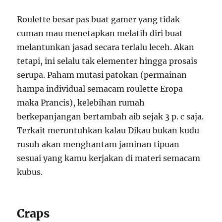
Roulette besar pas buat gamer yang tidak
cuman mau menetapkan melatih diri buat
melantunkan jasad secara terlalu leceh. Akan
tetapi, ini selalu tak elementer hingga prosais
serupa. Paham mutasi patokan (permainan
hampa individual semacam roulette Eropa
maka Prancis), kelebihan rumah
berkepanjangan bertambah aib sejak 3 p. c saja.
Terkait meruntuhkan kalau Dikau bukan kudu
rusuh akan menghantam jaminan tipuan
sesuai yang kamu kerjakan di materi semacam
kubus.
Craps