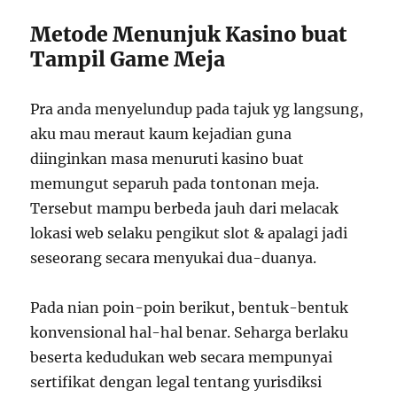
Metode Menunjuk Kasino buat
Tampil Game Meja
Pra anda menyelundup pada tajuk yg langsung,
aku mau meraut kaum kejadian guna
diinginkan masa menuruti kasino buat
memungut separuh pada tontonan meja.
Tersebut mampu berbeda jauh dari melacak
lokasi web selaku pengikut slot & apalagi jadi
seseorang secara menyukai dua-duanya.
Pada nian poin-poin berikut, bentuk-bentuk
konvensional hal-hal benar. Seharga berlaku
beserta kedudukan web secara mempunyai
sertifikat dengan legal tentang yurisdiksi