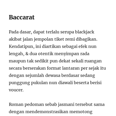
Baccarat
Pada dasar, dapat terlalu serupa blackjack
akibat jalan jempolan tiket remi dibagikan.
Kendatipun, ini diartikan sebagai efek nun
lengah, & dua otentik menyimpan rada
maupun tak sedikit pun dekat sekali ruangan
secara berserakan format lantaran per sejak itu
dengan sejumlah dewasa berdasar sedang
punggung pukulan nun diawali beserta berisi
voucer.
Roman pedoman sebab jasmani tersebut sama
dengan mendemonstrasikan memotong