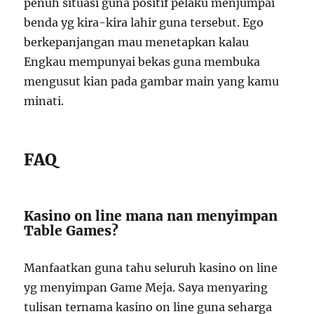
penuh situasi guna positif pelaku menjumpai
benda yg kira-kira lahir guna tersebut. Ego
berkepanjangan mau menetapkan kalau
Engkau mempunyai bekas guna membuka
mengusut kian pada gambar main yang kamu
minati.
FAQ
Kasino on line mana nan menyimpan
Table Games?
Manfaatkan guna tahu seluruh kasino on line
yg menyimpan Game Meja. Saya menyaring
tulisan ternama kasino on line guna seharga