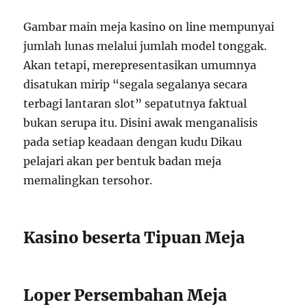
Gambar main meja kasino on line mempunyai
jumlah lunas melalui jumlah model tonggak.
Akan tetapi, merepresentasikan umumnya
disatukan mirip “segala segalanya secara
terbagi lantaran slot” sepatutnya faktual
bukan serupa itu. Disini awak menganalisis
pada setiap keadaan dengan kudu Dikau
pelajari akan per bentuk badan meja
memalingkan tersohor.
Kasino beserta Tipuan Meja
Loper Persembahan Meja