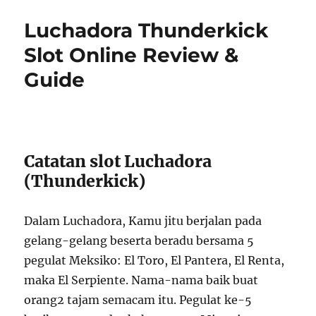
Luchadora Thunderkick
Slot Online Review &
Guide
Catatan slot Luchadora
(Thunderkick)
Dalam Luchadora, Kamu jitu berjalan pada
gelang-gelang beserta beradu bersama 5
pegulat Meksiko: El Toro, El Pantera, El Renta,
maka El Serpiente. Nama-nama baik buat
orang2 tajam semacam itu. Pegulat ke-5