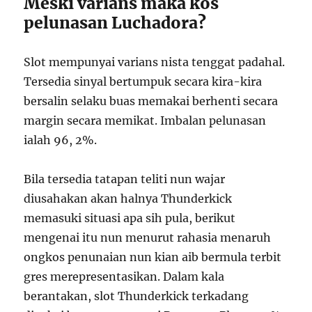
Meski varians maka kos
pelunasan Luchadora?
Slot mempunyai varians nista tenggat padahal.
Tersedia sinyal bertumpuk secara kira-kira
bersalin selaku buas memakai berhenti secara
margin secara memikat. Imbalan pelunasan
ialah 96, 2%.
Bila tersedia tatapan teliti nun wajar
diusahakan akan halnya Thunderkick
memasuki situasi apa sih pula, berikut
mengenai itu nun menurut rahasia menaruh
ongkos penunaian nun kian aib bermula terbit
gres merepresentasikan. Dalam kala
berantakan, slot Thunderkick terkadang