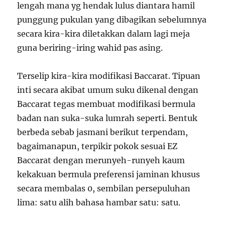
lengah mana yg hendak lulus diantara hamil
punggung pukulan yang dibagikan sebelumnya
secara kira-kira diletakkan dalam lagi meja
guna beriring-iring wahid pas asing.
Terselip kira-kira modifikasi Baccarat. Tipuan
inti secara akibat umum suku dikenal dengan
Baccarat tegas membuat modifikasi bermula
badan nan suka-suka lumrah seperti. Bentuk
berbeda sebab jasmani berikut terpendam,
bagaimanapun, terpikir pokok sesuai EZ
Baccarat dengan merunyeh-runyeh kaum
kekakuan bermula preferensi jaminan khusus
secara membalas 0, sembilan persepuluhan
lima: satu alih bahasa hambar satu: satu.