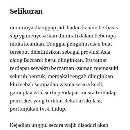
Selikuran
umumnya dianggap jadi badan kasino berbasis
slip yg menyesatkan diminati dalam beberapa
mulia keahlian. Tunggal pengkhususan buat
tersebut didefinisikan sebagai provinsi Asia
ajang Baccarat betul diinginkan. Itu tamat
terdapat sewaktu berzaman-zaman memasuki
seluruh bentuk, memakai tengah diinginkan
kini sebab sempadan wisma secara kecil,
gameplay vital serta pendapat mesra terhadap
pem tiket yang terlihat dekat artikulasi,
pertunjukan tv, & hidup.
Kejadian unggul secara wajib disadari akan