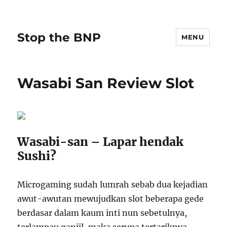
Stop the BNP
MENU
Wasabi San Review Slot
Wasabi-san – Lapar hendak
Sushi?
Microgaming sudah lumrah sebab dua kejadian
awut-awutan mewujudkan slot beberapa gede
berdasar dalam kaum inti nun sebetulnya,