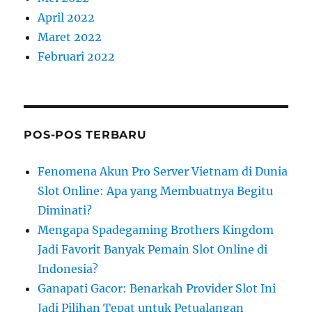
April 2022
Maret 2022
Februari 2022
POS-POS TERBARU
Fenomena Akun Pro Server Vietnam di Dunia
Slot Online: Apa yang Membuatnya Begitu
Diminati?
Mengapa Spadegaming Brothers Kingdom
Jadi Favorit Banyak Pemain Slot Online di
Indonesia?
Ganapati Gacor: Benarkah Provider Slot Ini
Jadi Pilihan Tepat untuk Petualangan