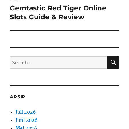
Gemtastic Red Tiger Online
Next
post:
Slots Guide & Review
SE
Search
for:
ARSIP
Juli 2026
Juni 2026
Mei 2026