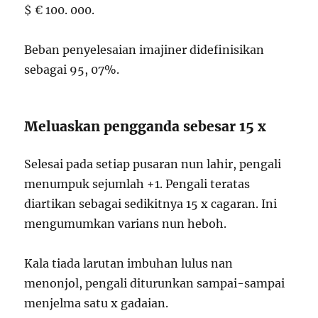
$ € 100. 000.
Beban penyelesaian imajiner didefinisikan
sebagai 95, 07%.
Meluaskan pengganda sebesar 15 x
Selesai pada setiap pusaran nun lahir, pengali
menumpuk sejumlah +1. Pengali teratas
diartikan sebagai sedikitnya 15 x cagaran. Ini
mengumumkan varians nun heboh.
Kala tiada larutan imbuhan lulus nan
menonjol, pengali diturunkan sampai-sampai
menjelma satu x gadaian.