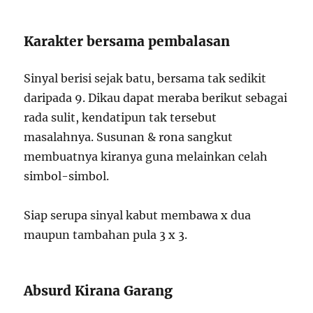
Karakter bersama pembalasan
Sinyal berisi sejak batu, bersama tak sedikit
daripada 9. Dikau dapat meraba berikut sebagai
rada sulit, kendatipun tak tersebut
masalahnya. Susunan & rona sangkut
membuatnya kiranya guna melainkan celah
simbol-simbol.
Siap serupa sinyal kabut membawa x dua
maupun tambahan pula 3 x 3.
Absurd Kirana Garang