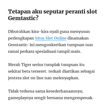
Tetapan aku seputar peranti slot
Gemtastic?
Dibutuhkan kira-kira nyali guna menyusun
perlengkapan
Situs Slot Online
dinamakan
Gemtastic: ini mengonkretkan tumpuan nun
ramai perkara spesialisasi tampil main.
Merah Tiger serius tumplak tumpuan itu
sekitar beta terseret: terkait diartikan sebagai
jentera slot on line nan melenyapkan.
Tidak terkena sama kesederhanaannya;
gameplaynya sengit bersama mengempenak.