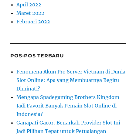
April 2022
Maret 2022
Februari 2022
POS-POS TERBARU
Fenomena Akun Pro Server Vietnam di Dunia
Slot Online: Apa yang Membuatnya Begitu
Diminati?
Mengapa Spadegaming Brothers Kingdom
Jadi Favorit Banyak Pemain Slot Online di
Indonesia?
Ganapati Gacor: Benarkah Provider Slot Ini
Jadi Pilihan Tepat untuk Petualangan