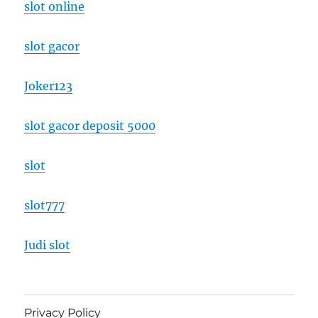
slot online
slot gacor
Joker123
slot gacor deposit 5000
slot
slot777
Judi slot
Privacy Policy