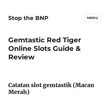
Stop the BNP
MENU
Gemtastic Red Tiger
Online Slots Guide &
Review
Catatan slot gemtastik (Macan
Merah)