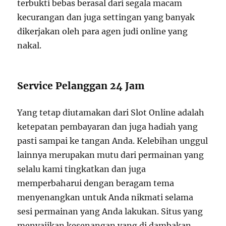
terbukti bebas berasal dari segala macam
kecurangan dan juga settingan yang banyak
dikerjakan oleh para agen judi online yang
nakal.
Service Pelanggan 24 Jam
Yang tetap diutamakan dari Slot Online adalah
ketepatan pembayaran dan juga hadiah yang
pasti sampai ke tangan Anda. Kelebihan unggul
lainnya merupakan mutu dari permainan yang
selalu kami tingkatkan dan juga
memperbaharui dengan beragam tema
menyenangkan untuk Anda nikmati selama
sesi permainan yang Anda lakukan. Situs yang
menyajikan kesenangan yang di dambakan