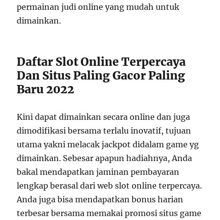
permainan judi online yang mudah untuk
dimainkan.
Daftar Slot Online Terpercaya
Dan Situs Paling Gacor Paling
Baru 2022
Kini dapat dimainkan secara online dan juga
dimodifikasi bersama terlalu inovatif, tujuan
utama yakni melacak jackpot didalam game yg
dimainkan. Sebesar apapun hadiahnya, Anda
bakal mendapatkan jaminan pembayaran
lengkap berasal dari web slot online terpercaya.
Anda juga bisa mendapatkan bonus harian
terbesar bersama memakai promosi situs game