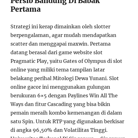
Persib Bandung Di Babak
Pertama
Strategi ini kerap dimainkan oleh slotter
berpengalaman, agar mudah mendapatkan
scatter dan menggapai maxwin. Pertama
datang berasal dari game website slot
Pragmatic Play, yaitu Gates of Olympus di slot
online yang miliki tema tampilan latar
belakang perihal Mitologi Dewa Yunani. Slot
online gacor ini menggunakan gulungan
berukuran 6×5 dengan Paylines Win All The
Ways dan fitur Cascading yang bisa bikin
pemain meraih kombo kemenangan di dalam
satu Spin. Untuk RTP yang digunakan berkisar
di angka 96,50% dan Volatilitas Tinggi.