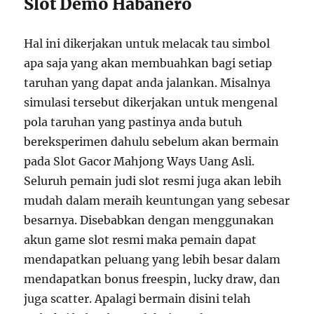
Slot Demo Habanero
Hal ini dikerjakan untuk melacak tau simbol
apa saja yang akan membuahkan bagi setiap
taruhan yang dapat anda jalankan. Misalnya
simulasi tersebut dikerjakan untuk mengenal
pola taruhan yang pastinya anda butuh
bereksperimen dahulu sebelum akan bermain
pada Slot Gacor Mahjong Ways Uang Asli.
Seluruh pemain judi slot resmi juga akan lebih
mudah dalam meraih keuntungan yang sebesar
besarnya. Disebabkan dengan menggunakan
akun game slot resmi maka pemain dapat
mendapatkan peluang yang lebih besar dalam
mendapatkan bonus freespin, lucky draw, dan
juga scatter. Apalagi bermain disini telah