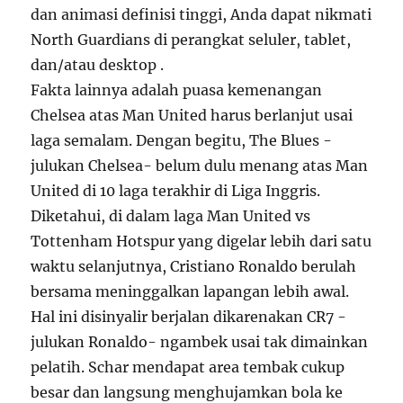
dan animasi definisi tinggi, Anda dapat nikmati
North Guardians di perangkat seluler, tablet,
dan/atau desktop .
Fakta lainnya adalah puasa kemenangan
Chelsea atas Man United harus berlanjut usai
laga semalam. Dengan begitu, The Blues -
julukan Chelsea- belum dulu menang atas Man
United di 10 laga terakhir di Liga Inggris.
Diketahui, di dalam laga Man United vs
Tottenham Hotspur yang digelar lebih dari satu
waktu selanjutnya, Cristiano Ronaldo berulah
bersama meninggalkan lapangan lebih awal.
Hal ini disinyalir berjalan dikarenakan CR7 -
julukan Ronaldo- ngambek usai tak dimainkan
pelatih. Schar mendapat area tembak cukup
besar dan langsung menghujamkan bola ke