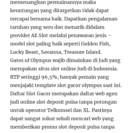
memenangkan permainannya maka
keuntungan yang ditargetkan tidak dapat
tercapai bersama baik. Dapatkan pengalaman
taruhan yang seru dan menarik didalam
provider AE Slot melalui penawaran jenis –
model slot paling baik seperti Golden Fish,
Lucky Beast, Savanna, Treasure Island.
Gates of Olympus wajib dimainkan di Judi yang
merupakan situs slot online Judi di Indonesia.
RTP setinggi 96,5%, banyak pemain yang
menjajaki template slot gacor olympus saat ini.
Daftar Slot Gacor merupakan daftar web agen
judi online slot deposit pulsa tanpa potongan
untuk operator Telkomsel dan XL. Pastinya
dapat sangat sukar sekali mencari web yang
memberikan promo slot deposit pulsa tanpa