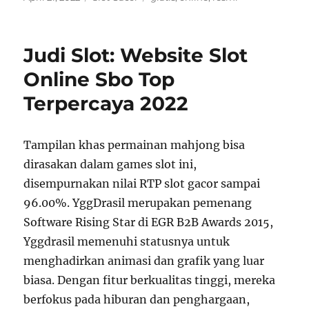
on
Judi Slot: Website Slot
Online Sbo Top
Terpercaya 2022
Tampilan khas permainan mahjong bisa
dirasakan dalam games slot ini,
disempurnakan nilai RTP slot gacor sampai
96.00%. YggDrasil merupakan pemenang
Software Rising Star di EGR B2B Awards 2015,
Yggdrasil memenuhi statusnya untuk
menghadirkan animasi dan grafik yang luar
biasa. Dengan fitur berkualitas tinggi, mereka
berfokus pada hiburan dan penghargaan,