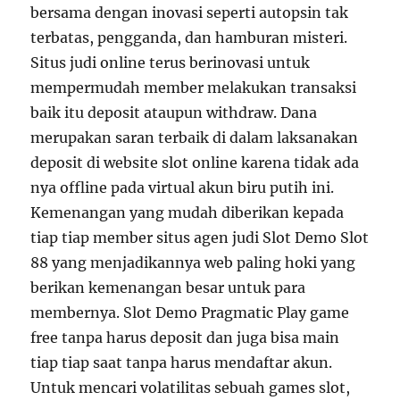
bersama dengan inovasi seperti autopsin tak
terbatas, pengganda, dan hamburan misteri.
Situs judi online terus berinovasi untuk
mempermudah member melakukan transaksi
baik itu deposit ataupun withdraw. Dana
merupakan saran terbaik di dalam laksanakan
deposit di website slot online karena tidak ada
nya offline pada virtual akun biru putih ini.
Kemenangan yang mudah diberikan kepada
tiap tiap member situs agen judi Slot Demo Slot
88 yang menjadikannya web paling hoki yang
berikan kemenangan besar untuk para
membernya. Slot Demo Pragmatic Play game
free tanpa harus deposit dan juga bisa main
tiap tiap saat tanpa harus mendaftar akun.
Untuk mencari volatilitas sebuah games slot,