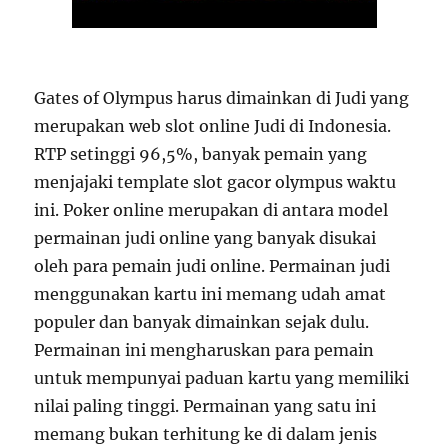
Gates of Olympus harus dimainkan di Judi yang
merupakan web slot online Judi di Indonesia.
RTP setinggi 96,5%, banyak pemain yang
menjajaki template slot gacor olympus waktu
ini. Poker online merupakan di antara model
permainan judi online yang banyak disukai
oleh para pemain judi online. Permainan judi
menggunakan kartu ini memang udah amat
populer dan banyak dimainkan sejak dulu.
Permainan ini mengharuskan para pemain
untuk mempunyai paduan kartu yang memiliki
nilai paling tinggi. Permainan yang satu ini
memang bukan terhitung ke di dalam jenis