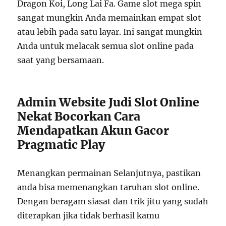
Dragon Koi, Long Lai Fa. Game slot mega spin
sangat mungkin Anda memainkan empat slot
atau lebih pada satu layar. Ini sangat mungkin
Anda untuk melacak semua slot online pada
saat yang bersamaan.
Admin Website Judi Slot Online
Nekat Bocorkan Cara
Mendapatkan Akun Gacor
Pragmatic Play
Menangkan permainan Selanjutnya, pastikan
anda bisa memenangkan taruhan slot online.
Dengan beragam siasat dan trik jitu yang sudah
diterapkan jika tidak berhasil kamu