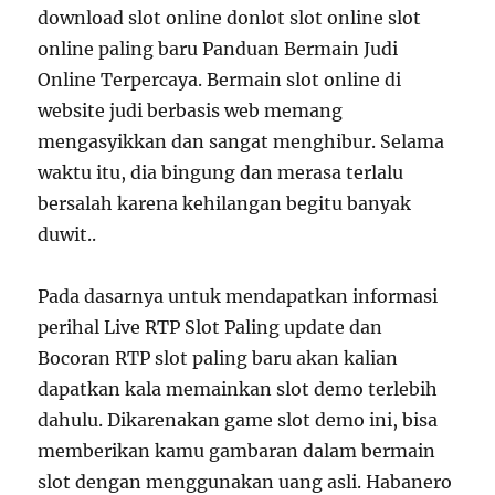
download slot online donlot slot online slot
online paling baru Panduan Bermain Judi
Online Terpercaya. Bermain slot online di
website judi berbasis web memang
mengasyikkan dan sangat menghibur. Selama
waktu itu, dia bingung dan merasa terlalu
bersalah karena kehilangan begitu banyak
duwit..
Pada dasarnya untuk mendapatkan informasi
perihal Live RTP Slot Paling update dan
Bocoran RTP slot paling baru akan kalian
dapatkan kala memainkan slot demo terlebih
dahulu. Dikarenakan game slot demo ini, bisa
memberikan kamu gambaran dalam bermain
slot dengan menggunakan uang asli. Habanero