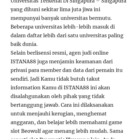
Universitas Terkenal Di Singapura – Singapura
yang dihuni sekitar lima juta jiwa ini
mempunyai banyak universitas bermutu.
Beberapa universitas lebih-lebih masuk di
dalam daftar lebih dari satu universitas paling
baik dunia.
Selain berlisensi resmi, agen judi online
ISTANA88 juga menjamin keamanan dari
privasi para member dan data dari pemain itu
sendiri. Jadi Kamu tidak butuh takut
information Kamu di ISTANA88 ini akan
disalahgunakan oleh pihak yang tidak
bertanggung jawab. Cara ini dilaksanakan
untuk menjauhi kerugian, menghemat
anggaran, dan belajar lebih memahami game
slot Beowulf agar menang lebih mudah. Sama