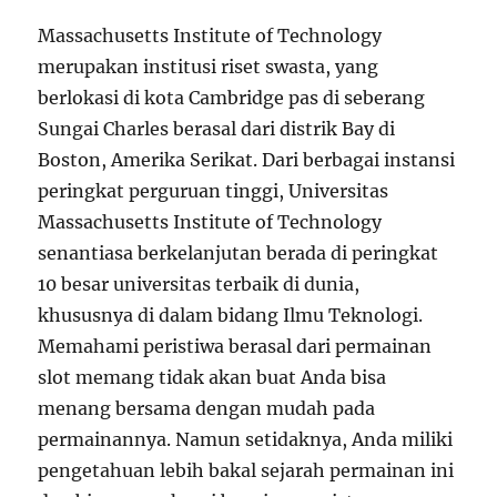
Massachusetts Institute of Technology
merupakan institusi riset swasta, yang
berlokasi di kota Cambridge pas di seberang
Sungai Charles berasal dari distrik Bay di
Boston, Amerika Serikat. Dari berbagai instansi
peringkat perguruan tinggi, Universitas
Massachusetts Institute of Technology
senantiasa berkelanjutan berada di peringkat
10 besar universitas terbaik di dunia,
khususnya di dalam bidang Ilmu Teknologi.
Memahami peristiwa berasal dari permainan
slot memang tidak akan buat Anda bisa
menang bersama dengan mudah pada
permainannya. Namun setidaknya, Anda miliki
pengetahuan lebih bakal sejarah permainan ini