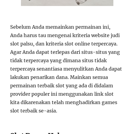
Sebelum Anda memainkan permainan ini,
Anda harus tau mengenai kriteria website judi
slot palsu, dan kriteria slot online terpercaya.
Agar Anda dapat terlepas dari situs-situs yang
tidak terpercaya yang dimana situs tidak
terpercaya senantiasa menyulitkan Anda dapat
lakukan penarikan dana. Mainkan semua
permainan terbaik slot yang ada di didalam
provider populer ini menggunakan link slot
kita dikarenakan telah menghadirkan games
slot terbaik se-asia.