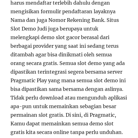
harus mendaftar terlebih dahulu dengan
mengisikan formulir pendaftaran layaknya
Nama dan juga Nomor Rekening Bank. Situs
Slot Demo Judi juga berupaya untuk
melengkapi demo slot gacor berasal dari
berbagai provider yang saat ini sedang terus
ditambah agar bisa dinikmati oleh semua
orang secara gratis. Semua slot demo yang ada
dipastikan terintegrasi segera bersama server
Pragmatic Play yang mana semua slot demo ini
bisa dipastikan sama bersama dengan aslinya.
Tidak perlu download atau mengunduh aplikasi
apa-pun untuk memainkan sebagian besar
permainan slot gratis. Di sini, di Pragmatic,
Kamu dapat memainkan semua demo slot
gratis kita secara online tanpa perlu unduhan.