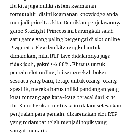
itu kita juga miliki sistem keamanan
termutahir, disini keamanan knowledge anda
menjadi prioritas kita. Demikian penjelasannya
game Starlight Princess ini barangkali salah
satu game yang paling bergengsi di slot online
Pragmatic Play dan kita rangkul untuk
dimainkan, nilai RTP Live didalamnya juga
tidak jauh, yakni 96,88%. Khusus untuk
pemain slot online, ini sama sekali bukan
sesuatu yang baru, tetapi untuk orang-orang
spesifik, mereka harus miliki pandangan yang
kuat tentang apa kata-kata berasal dari RTP
itu. Kami berikan motivasi ini dalam selesaikan
penjualan para pemain, dikarenakan slot RTP
yang terlambat telah menjadi topik yang
sangat menarik.