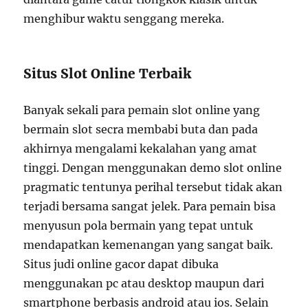
menghibur waktu senggang mereka.
Situs Slot Online Terbaik
Banyak sekali para pemain slot online yang
bermain slot secra membabi buta dan pada
akhirnya mengalami kekalahan yang amat
tinggi. Dengan menggunakan demo slot online
pragmatic tentunya perihal tersebut tidak akan
terjadi bersama sangat jelek. Para pemain bisa
menyusun pola bermain yang tepat untuk
mendapatkan kemenangan yang sangat baik.
Situs judi online gacor dapat dibuka
menggunakan pc atau desktop maupun dari
smartphone berbasis android atau ios. Selain