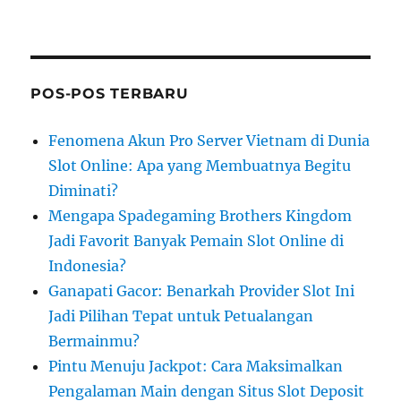
POS-POS TERBARU
Fenomena Akun Pro Server Vietnam di Dunia
Slot Online: Apa yang Membuatnya Begitu
Diminati?
Mengapa Spadegaming Brothers Kingdom
Jadi Favorit Banyak Pemain Slot Online di
Indonesia?
Ganapati Gacor: Benarkah Provider Slot Ini
Jadi Pilihan Tepat untuk Petualangan
Bermainmu?
Pintu Menuju Jackpot: Cara Maksimalkan
Pengalaman Main dengan Situs Slot Deposit