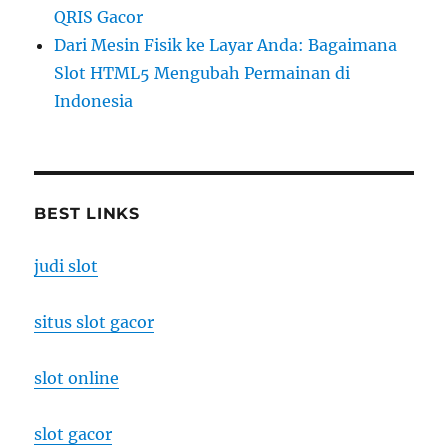
QRIS Gacor
Dari Mesin Fisik ke Layar Anda: Bagaimana
Slot HTML5 Mengubah Permainan di
Indonesia
BEST LINKS
judi slot
situs slot gacor
slot online
slot gacor