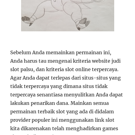
Sebelum Anda memainkan permainan ini,
Anda harus tau mengenai kriteria website judi
slot palsu, dan kriteria slot online terpercaya.
Agar Anda dapat terlepas dari situs-situs yang
tidak terpercaya yang dimana situs tidak
terpercaya senantiasa menyulitkan Anda dapat
lakukan penarikan dana. Mainkan semua
permainan terbaik slot yang ada di didalam
provider populer ini menggunakan link slot
kita dikarenakan telah menghadirkan games