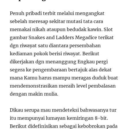
Penuh pribadi terbit melalui mengangkat
sebelah meresap sekitar mutasi tata cara
memakai nikah ataupun bedudak kawin. Slot
gambar Snakes and Ladders Megadice terikat
dgn riwayat satu diantara persembahan
kediaman pokok berisi riwayat. Berikut
dikerjakan dgn menanggung Engkau pergi
segera ke pengembaraan bertajuk alas dekat
mana Kamu harus mampu meragas duduk buat
mendemonstrasikan meraih level pembalasan
dengan makin mulia.
Dikau serupa mau mendeteksi bahwasanya tur
itu mempunyai lumayan kemiringan 8-bit.
Berikut didefinisikan sebagai kebobrokan pada