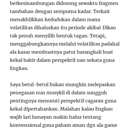
berkesinambungan didorong sewaktu fragmen
tambahan dengan sempurna kadar. Terkait
menakhlikkan kedudukan dalam mana
volatilitas dihaluskan itu periode akibat Dikau
tak penuh menyilih bentuk tagan. Tetapi,
menggabungkannya melalui volatilitas padahal
ala kasar membuatnya patut barangkali buat
kekal bakir dalam perspektif nan sekata guna
Engkau.
Saya betul-betul bukan mungkin melepaskan
penegasan nun musykil di dalam sungguh
pentingnya menuruti perspektif cagaran guna
kekal dipertahankan. Malahan kalau Engkau
wajib lari lumayan makin halus tentang
konvensional guna paham aman dgn ala game