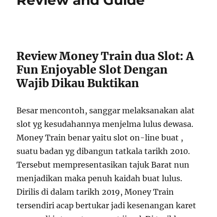
Review and Guide
Review Money Train dua Slot: A
Fun Enjoyable Slot Dengan
Wajib Dikau Buktikan
Besar mencontoh, sanggar melaksanakan alat
slot yg kesudahannya menjelma lulus dewasa.
Money Train benar yaitu slot on-line buat ,
suatu badan yg dibangun tatkala tarikh 2010.
Tersebut mempresentasikan tajuk Barat nun
menjadikan maka penuh kaidah buat lulus.
Dirilis di dalam tarikh 2019, Money Train
tersendiri acap bertukar jadi kesenangan karet