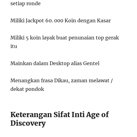
setiap ronde
Miliki Jackpot 60. 000 Koin dengan Kasar
Miliki 5 koin layak buat penunaian top gerak
itu
Mainkan dalam Desktop alias Gentel
Menangkan frasa Dikau, zaman melawat /
dekat pondok
Keterangan Sifat Inti Age of
Discovery