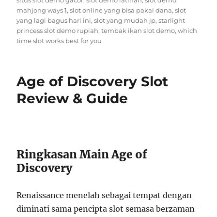
situs slot demo gacor
,
slot demo latihan
,
slot demo
mahjong ways 1
,
slot online yang bisa pakai dana
,
slot
yang lagi bagus hari ini
,
slot yang mudah jp
,
starlight
princess slot demo rupiah
,
tembak ikan slot demo
,
which
time slot works best for you
Age of Discovery Slot
Review & Guide
Ringkasan Main Age of
Discovery
Renaissance menelah sebagai tempat dengan
diminati sama pencipta slot semasa berzaman-