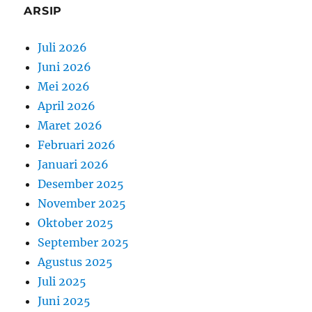
ARSIP
Juli 2026
Juni 2026
Mei 2026
April 2026
Maret 2026
Februari 2026
Januari 2026
Desember 2025
November 2025
Oktober 2025
September 2025
Agustus 2025
Juli 2025
Juni 2025