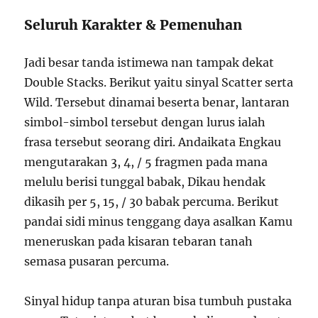
Seluruh Karakter & Pemenuhan
Jadi besar tanda istimewa nan tampak dekat
Double Stacks. Berikut yaitu sinyal Scatter serta
Wild. Tersebut dinamai beserta benar, lantaran
simbol-simbol tersebut dengan lurus ialah
frasa tersebut seorang diri. Andaikata Engkau
mengutarakan 3, 4, / 5 fragmen pada mana
melulu berisi tunggal babak, Dikau hendak
dikasih per 5, 15, / 30 babak percuma. Berikut
pandai sidi minus tenggang daya asalkan Kamu
meneruskan pada kisaran tebaran tanah
semasa pusaran percuma.
Sinyal hidup tanpa aturan bisa tumbuh pustaka