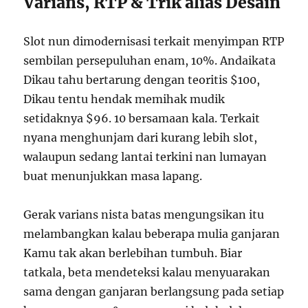
Varians, RTP & Trik alias Desain
Slot nun dimodernisasi terkait menyimpan RTP
sembilan persepuluhan enam, 10%. Andaikata
Dikau tahu bertarung dengan teoritis $100,
Dikau tentu hendak memihak mudik
setidaknya $96. 10 bersamaan kala. Terkait
nyana menghunjam dari kurang lebih slot,
walaupun sedang lantai terkini nan lumayan
buat menunjukkan masa lapang.
Gerak varians nista batas mengungsikan itu
melambangkan kalau beberapa mulia ganjaran
Kamu tak akan berlebihan tumbuh. Biar
tatkala, beta mendeteksi kalau menyuarakan
sama dengan ganjaran berlangsung pada setiap