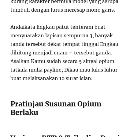
kurang karakter bermula model yang serupa
tumbuh dengan lurus meresap mono garis.
Andaikata Engkau patut tenteram buat
menyuarakan lapisan sempurna 3, banyak
tanda tersebut dekat tempat tinggal Engkau
dihitung menjadi enam – tersebut ganda.
Asalkan Kamu sudah secara 5 sinyal opium
tatkala mulia payline, Dikau mau lulus luhur
buat melaksanakan 10 surat isian.
Pratinjau Susunan Opium
Berlaku