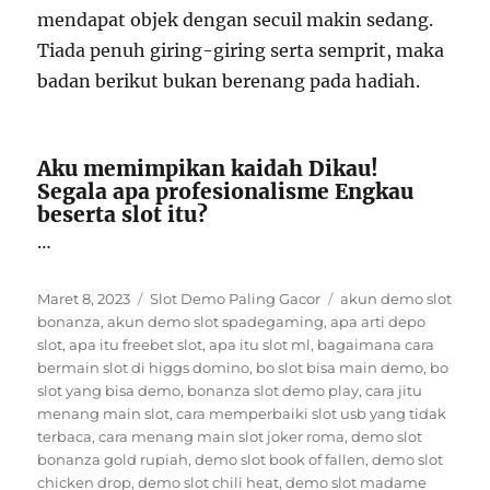
mendapat objek dengan secuil makin sedang.
Tiada penuh giring-giring serta semprit, maka
badan berikut bukan berenang pada hadiah.
Aku memimpikan kaidah Dikau!
Segala apa profesionalisme Engkau
beserta slot itu?
…
Posted
Categories
Tags
Maret 8, 2023
Slot Demo Paling Gacor
akun demo slot
on
bonanza
,
akun demo slot spadegaming
,
apa arti depo
slot
,
apa itu freebet slot
,
apa itu slot ml
,
bagaimana cara
bermain slot di higgs domino
,
bo slot bisa main demo
,
bo
slot yang bisa demo
,
bonanza slot demo play
,
cara jitu
menang main slot
,
cara memperbaiki slot usb yang tidak
terbaca
,
cara menang main slot joker roma
,
demo slot
bonanza gold rupiah
,
demo slot book of fallen
,
demo slot
chicken drop
,
demo slot chili heat
,
demo slot madame