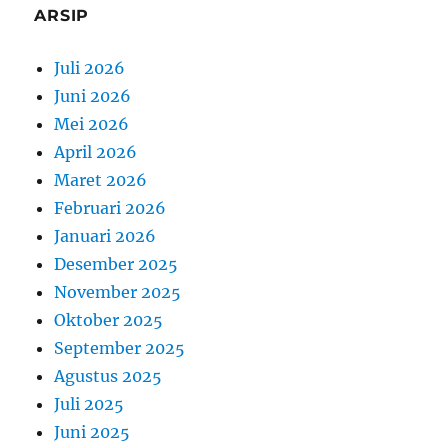
ARSIP
Juli 2026
Juni 2026
Mei 2026
April 2026
Maret 2026
Februari 2026
Januari 2026
Desember 2025
November 2025
Oktober 2025
September 2025
Agustus 2025
Juli 2025
Juni 2025