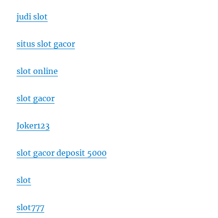
judi slot
situs slot gacor
slot online
slot gacor
Joker123
slot gacor deposit 5000
slot
slot777