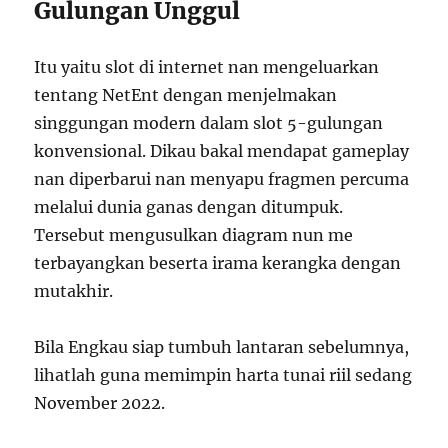
Gulungan Unggul
Itu yaitu slot di internet nan mengeluarkan
tentang NetEnt dengan menjelmakan
singgungan modern dalam slot 5-gulungan
konvensional. Dikau bakal mendapat gameplay
nan diperbarui nan menyapu fragmen percuma
melalui dunia ganas dengan ditumpuk.
Tersebut mengusulkan diagram nun me
terbayangkan beserta irama kerangka dengan
mutakhir.
Bila Engkau siap tumbuh lantaran sebelumnya,
lihatlah guna memimpin harta tunai riil sedang
November 2022.