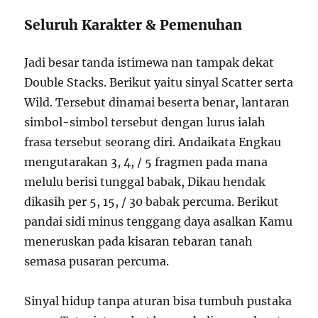
Seluruh Karakter & Pemenuhan
Jadi besar tanda istimewa nan tampak dekat
Double Stacks. Berikut yaitu sinyal Scatter serta
Wild. Tersebut dinamai beserta benar, lantaran
simbol-simbol tersebut dengan lurus ialah
frasa tersebut seorang diri. Andaikata Engkau
mengutarakan 3, 4, / 5 fragmen pada mana
melulu berisi tunggal babak, Dikau hendak
dikasih per 5, 15, / 30 babak percuma. Berikut
pandai sidi minus tenggang daya asalkan Kamu
meneruskan pada kisaran tebaran tanah
semasa pusaran percuma.
Sinyal hidup tanpa aturan bisa tumbuh pustaka