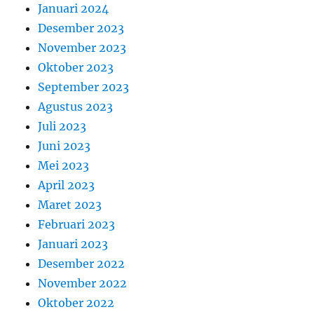
Januari 2024
Desember 2023
November 2023
Oktober 2023
September 2023
Agustus 2023
Juli 2023
Juni 2023
Mei 2023
April 2023
Maret 2023
Februari 2023
Januari 2023
Desember 2022
November 2022
Oktober 2022