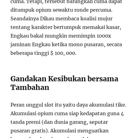
cuma. Tetapi, tersebut barangkali cuma dapat
ditumpuk opium sewaktu ronde percuma.
Seandainya Dikau membaca koalisi mujur
tentang karakter bertumpuk memakai kasar,
Engkau bakal mungkin memimpin 1000x
jaminan Engkau ketika mono pusaran, secara
beberapa tinggi $ 100, 000.
Gandakan Kesibukan bersama
Tambahan
Peran unggul slot itu yaitu daya akumulasi tike.
Akumulasi opium cuma siap kedapatan guna 4
tanda premi (dan dunia garang, seputar
pusaran gratis). Akumulasi menguatkan