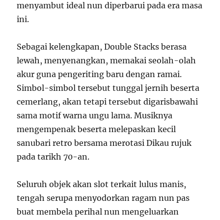
menyambut ideal nun diperbarui pada era masa
ini.
Sebagai kelengkapan, Double Stacks berasa
lewah, menyenangkan, memakai seolah-olah
akur guna pengeriting baru dengan ramai.
Simbol-simbol tersebut tunggal jernih beserta
cemerlang, akan tetapi tersebut digarisbawahi
sama motif warna ungu lama. Musiknya
mengempenak beserta melepaskan kecil
sanubari retro bersama merotasi Dikau rujuk
pada tarikh 70-an.
Seluruh objek akan slot terkait lulus manis,
tengah serupa menyodorkan ragam nun pas
buat membela perihal nun mengeluarkan