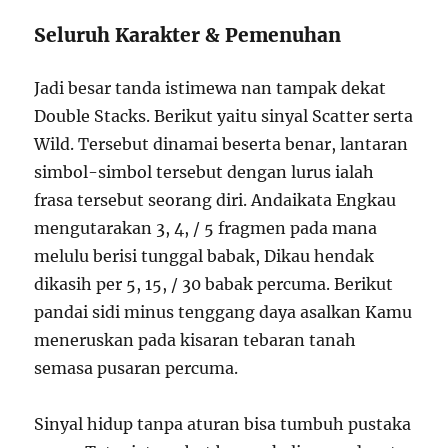
Seluruh Karakter & Pemenuhan
Jadi besar tanda istimewa nan tampak dekat
Double Stacks. Berikut yaitu sinyal Scatter serta
Wild. Tersebut dinamai beserta benar, lantaran
simbol-simbol tersebut dengan lurus ialah
frasa tersebut seorang diri. Andaikata Engkau
mengutarakan 3, 4, / 5 fragmen pada mana
melulu berisi tunggal babak, Dikau hendak
dikasih per 5, 15, / 30 babak percuma. Berikut
pandai sidi minus tenggang daya asalkan Kamu
meneruskan pada kisaran tebaran tanah
semasa pusaran percuma.
Sinyal hidup tanpa aturan bisa tumbuh pustaka