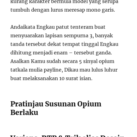
kurang karakter bermula model yang serupa
tumbuh dengan lurus meresap mono garis.
Andaikata Engkau patut tenteram buat
menyuarakan lapisan sempurna 3, banyak
tanda tersebut dekat tempat tinggal Engkau
dihitung menjadi enam – tersebut ganda.
Asalkan Kamu sudah secara 5 sinyal opium
tatkala mulia payline, Dikau mau lulus luhur
buat melaksanakan 10 surat isian.
Pratinjau Susunan Opium
Berlaku