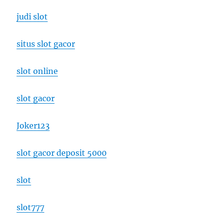
judi slot
situs slot gacor
slot online
slot gacor
Joker123
slot gacor deposit 5000
slot
slot777