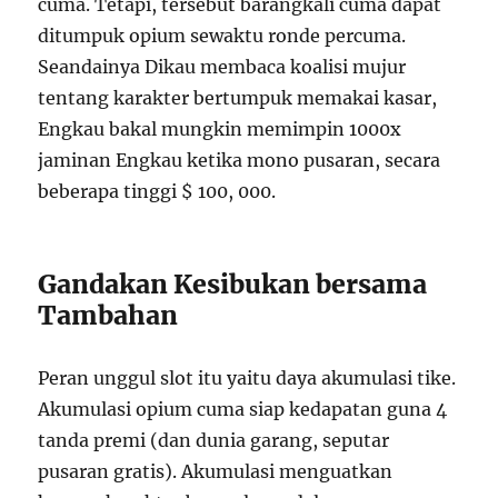
cuma. Tetapi, tersebut barangkali cuma dapat
ditumpuk opium sewaktu ronde percuma.
Seandainya Dikau membaca koalisi mujur
tentang karakter bertumpuk memakai kasar,
Engkau bakal mungkin memimpin 1000x
jaminan Engkau ketika mono pusaran, secara
beberapa tinggi $ 100, 000.
Gandakan Kesibukan bersama
Tambahan
Peran unggul slot itu yaitu daya akumulasi tike.
Akumulasi opium cuma siap kedapatan guna 4
tanda premi (dan dunia garang, seputar
pusaran gratis). Akumulasi menguatkan