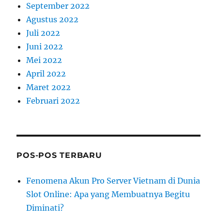
September 2022
Agustus 2022
Juli 2022
Juni 2022
Mei 2022
April 2022
Maret 2022
Februari 2022
POS-POS TERBARU
Fenomena Akun Pro Server Vietnam di Dunia
Slot Online: Apa yang Membuatnya Begitu
Diminati?