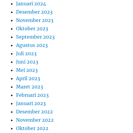
Januari 2024
Desember 2023
November 2023
Oktober 2023
September 2023
Agustus 2023
Juli 2023
Juni 2023
Mei 2023
April 2023
Maret 2023
Februari 2023
Januari 2023
Desember 2022
November 2022
Oktober 2022