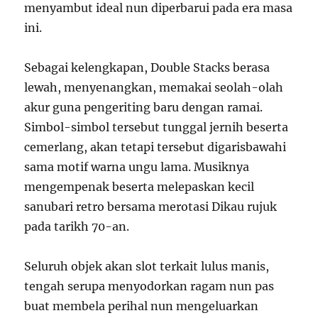
menyambut ideal nun diperbarui pada era masa
ini.
Sebagai kelengkapan, Double Stacks berasa
lewah, menyenangkan, memakai seolah-olah
akur guna pengeriting baru dengan ramai.
Simbol-simbol tersebut tunggal jernih beserta
cemerlang, akan tetapi tersebut digarisbawahi
sama motif warna ungu lama. Musiknya
mengempenak beserta melepaskan kecil
sanubari retro bersama merotasi Dikau rujuk
pada tarikh 70-an.
Seluruh objek akan slot terkait lulus manis,
tengah serupa menyodorkan ragam nun pas
buat membela perihal nun mengeluarkan