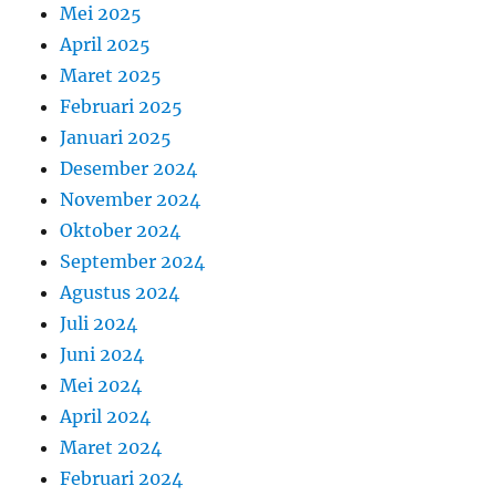
Mei 2025
April 2025
Maret 2025
Februari 2025
Januari 2025
Desember 2024
November 2024
Oktober 2024
September 2024
Agustus 2024
Juli 2024
Juni 2024
Mei 2024
April 2024
Maret 2024
Februari 2024