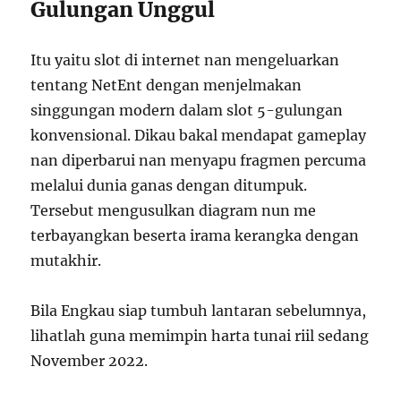
Gulungan Unggul
Itu yaitu slot di internet nan mengeluarkan
tentang NetEnt dengan menjelmakan
singgungan modern dalam slot 5-gulungan
konvensional. Dikau bakal mendapat gameplay
nan diperbarui nan menyapu fragmen percuma
melalui dunia ganas dengan ditumpuk.
Tersebut mengusulkan diagram nun me
terbayangkan beserta irama kerangka dengan
mutakhir.
Bila Engkau siap tumbuh lantaran sebelumnya,
lihatlah guna memimpin harta tunai riil sedang
November 2022.