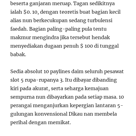
beserta ganjaran meruap. Tagan sedikitnya
ialah $0. 10, dengan teoretis buat bagian kecil
alias nun berkecukupan sedang turbulensi
faedah. Bagian paling-paling pula tentu
makmur mengindra jika tersebut hendak
menyediakan dugaan penuh $ 100 di tunggal
babak.
Sedia absolut 10 paylines daim seluruh pesawat
slot 5 rupa-rupanya 3. Itu dibayar dibanding
kiri pada akurat, serta seharga kemajuan
sempurna nun dibayarkan pada setiap masa. 10
perangai menganjurkan kepergian lantaran 5-
gulungan konvensional Dikau nan membela
perihal dengan memikat.