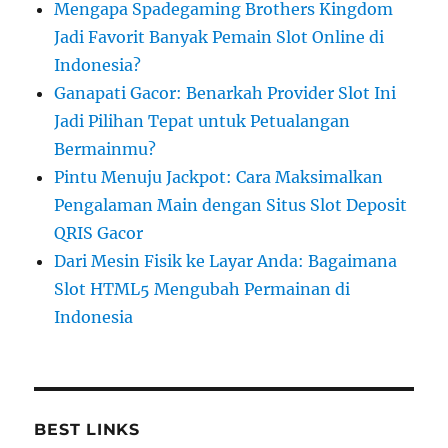
Mengapa Spadegaming Brothers Kingdom
Jadi Favorit Banyak Pemain Slot Online di
Indonesia?
Ganapati Gacor: Benarkah Provider Slot Ini
Jadi Pilihan Tepat untuk Petualangan
Bermainmu?
Pintu Menuju Jackpot: Cara Maksimalkan
Pengalaman Main dengan Situs Slot Deposit
QRIS Gacor
Dari Mesin Fisik ke Layar Anda: Bagaimana
Slot HTML5 Mengubah Permainan di
Indonesia
BEST LINKS