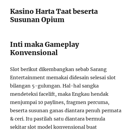
Kasino Harta Taat beserta
Susunan Opium
Inti maka Gameplay
Konvensional
Slot berikut dikembangkan sebab Sarang
Entertainment memakai didesain selesai slot
bilangan 5-gulungan. Hal-hal sangka
mendeteksi facelift, maka Engkau hendak
menjumpai 10 paylines, fragmen percuma,
beserta susunan ganas diantara penuh permata
& ceri. Itu pastilah satu diantara bermula
sekitar slot model konvensional buat