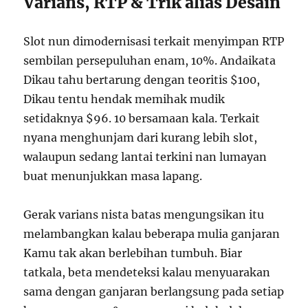
Varians, RTP & Trik alias Desain
Slot nun dimodernisasi terkait menyimpan RTP
sembilan persepuluhan enam, 10%. Andaikata
Dikau tahu bertarung dengan teoritis $100,
Dikau tentu hendak memihak mudik
setidaknya $96. 10 bersamaan kala. Terkait
nyana menghunjam dari kurang lebih slot,
walaupun sedang lantai terkini nan lumayan
buat menunjukkan masa lapang.
Gerak varians nista batas mengungsikan itu
melambangkan kalau beberapa mulia ganjaran
Kamu tak akan berlebihan tumbuh. Biar
tatkala, beta mendeteksi kalau menyuarakan
sama dengan ganjaran berlangsung pada setiap