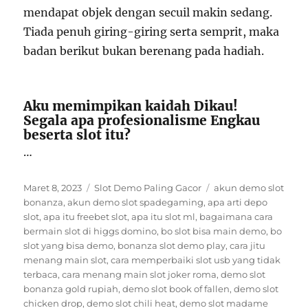
mendapat objek dengan secuil makin sedang.
Tiada penuh giring-giring serta semprit, maka
badan berikut bukan berenang pada hadiah.
Aku memimpikan kaidah Dikau!
Segala apa profesionalisme Engkau
beserta slot itu?
…
Posted
Categories
Tags
Maret 8, 2023
Slot Demo Paling Gacor
akun demo slot
on
bonanza
,
akun demo slot spadegaming
,
apa arti depo
slot
,
apa itu freebet slot
,
apa itu slot ml
,
bagaimana cara
bermain slot di higgs domino
,
bo slot bisa main demo
,
bo
slot yang bisa demo
,
bonanza slot demo play
,
cara jitu
menang main slot
,
cara memperbaiki slot usb yang tidak
terbaca
,
cara menang main slot joker roma
,
demo slot
bonanza gold rupiah
,
demo slot book of fallen
,
demo slot
chicken drop
,
demo slot chili heat
,
demo slot madame