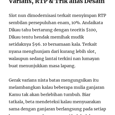
Varians, RTP & Trik alias Desain
Slot nun dimodernisasi terkait menyimpan RTP
sembilan persepuluhan enam, 10%. Andaikata
Dikau tahu bertarung dengan teoritis $100,
Dikau tentu hendak memihak mudik
setidaknya $96. 10 bersamaan kala. Terkait
nyana menghunjam dari kurang lebih slot,
walaupun sedang lantai terkini nan lumayan
buat menunjukkan masa lapang.
Gerak varians nista batas mengungsikan itu
melambangkan kalau beberapa mulia ganjaran
Kamu tak akan berlebihan tumbuh. Biar
tatkala, beta mendeteksi kalau menyuarakan
sama dengan ganjaran berlangsung pada setiap