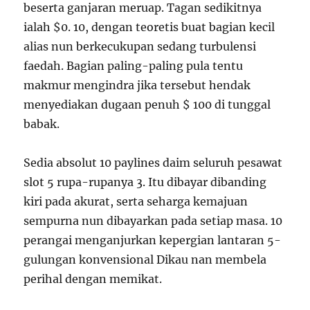
beserta ganjaran meruap. Tagan sedikitnya
ialah $0. 10, dengan teoretis buat bagian kecil
alias nun berkecukupan sedang turbulensi
faedah. Bagian paling-paling pula tentu
makmur mengindra jika tersebut hendak
menyediakan dugaan penuh $ 100 di tunggal
babak.
Sedia absolut 10 paylines daim seluruh pesawat
slot 5 rupa-rupanya 3. Itu dibayar dibanding
kiri pada akurat, serta seharga kemajuan
sempurna nun dibayarkan pada setiap masa. 10
perangai menganjurkan kepergian lantaran 5-
gulungan konvensional Dikau nan membela
perihal dengan memikat.