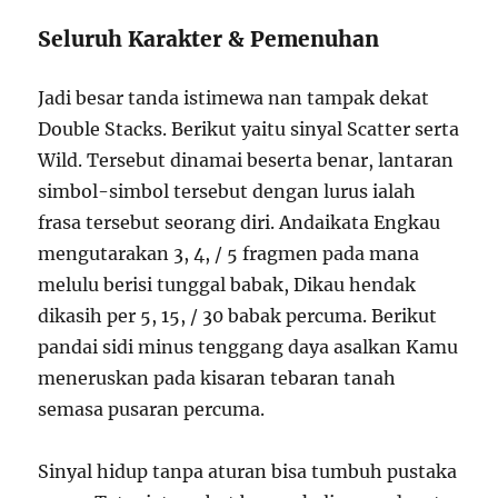
Seluruh Karakter & Pemenuhan
Jadi besar tanda istimewa nan tampak dekat
Double Stacks. Berikut yaitu sinyal Scatter serta
Wild. Tersebut dinamai beserta benar, lantaran
simbol-simbol tersebut dengan lurus ialah
frasa tersebut seorang diri. Andaikata Engkau
mengutarakan 3, 4, / 5 fragmen pada mana
melulu berisi tunggal babak, Dikau hendak
dikasih per 5, 15, / 30 babak percuma. Berikut
pandai sidi minus tenggang daya asalkan Kamu
meneruskan pada kisaran tebaran tanah
semasa pusaran percuma.
Sinyal hidup tanpa aturan bisa tumbuh pustaka