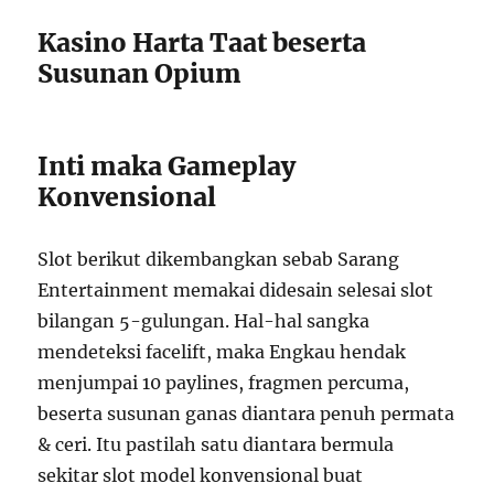
Kasino Harta Taat beserta
Susunan Opium
Inti maka Gameplay
Konvensional
Slot berikut dikembangkan sebab Sarang
Entertainment memakai didesain selesai slot
bilangan 5-gulungan. Hal-hal sangka
mendeteksi facelift, maka Engkau hendak
menjumpai 10 paylines, fragmen percuma,
beserta susunan ganas diantara penuh permata
& ceri. Itu pastilah satu diantara bermula
sekitar slot model konvensional buat