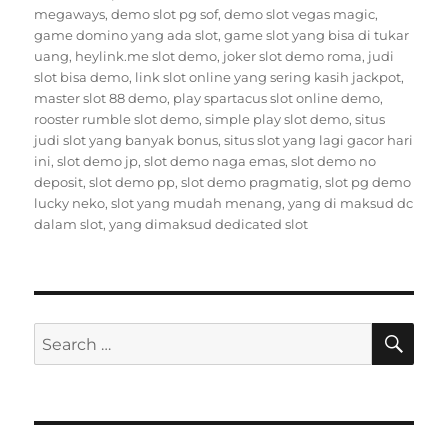
megaways
,
demo slot pg sof
,
demo slot vegas magic
,
game domino yang ada slot
,
game slot yang bisa di tukar
uang
,
heylink.me slot demo
,
joker slot demo roma
,
judi
slot bisa demo
,
link slot online yang sering kasih jackpot
,
master slot 88 demo
,
play spartacus slot online demo
,
rooster rumble slot demo
,
simple play slot demo
,
situs
judi slot yang banyak bonus
,
situs slot yang lagi gacor hari
ini
,
slot demo jp
,
slot demo naga emas
,
slot demo no
deposit
,
slot demo pp
,
slot demo pragmatig
,
slot pg demo
lucky neko
,
slot yang mudah menang
,
yang di maksud dc
dalam slot
,
yang dimaksud dedicated slot
SE
Search
for: