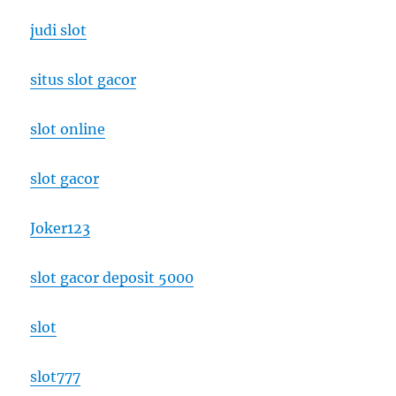
judi slot
situs slot gacor
slot online
slot gacor
Joker123
slot gacor deposit 5000
slot
slot777