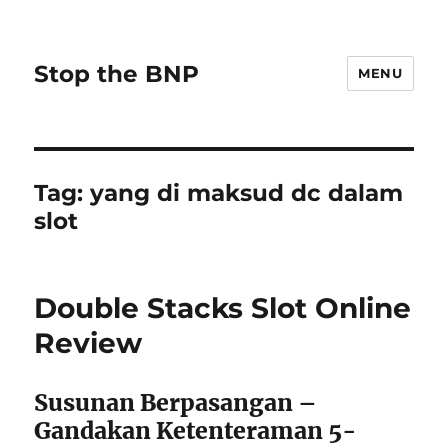
Stop the BNP
MENU
Tag:
yang di maksud dc dalam
slot
Double Stacks Slot Online
Review
Susunan Berpasangan –
Gandakan Ketenteraman 5-