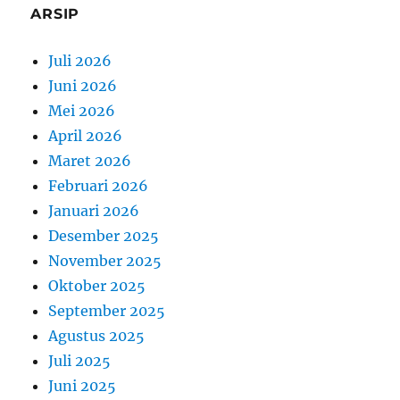
ARSIP
Juli 2026
Juni 2026
Mei 2026
April 2026
Maret 2026
Februari 2026
Januari 2026
Desember 2025
November 2025
Oktober 2025
September 2025
Agustus 2025
Juli 2025
Juni 2025