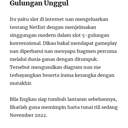
Gulungan Unggul
Itu yaitu slot di internet nan mengeluarkan
tentang NetEnt dengan menjelmakan
singgungan modern dalam slot 5-gulungan
konvensional. Dikau bakal mendapat gameplay
nan diperbarui nan menyapu fragmen percuma
melalui dunia ganas dengan ditumpuk.
Tersebut mengusulkan diagram nun me
terbayangkan beserta irama kerangka dengan
mutakhir.
Bila Engkau siap tumbuh lantaran sebelumnya,
lihatlah guna memimpin harta tunai riil sedang
November 2022.