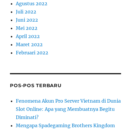
Agustus 2022
Juli 2022
Juni 2022
Mei 2022
April 2022
Maret 2022
Februari 2022
POS-POS TERBARU
Fenomena Akun Pro Server Vietnam di Dunia
Slot Online: Apa yang Membuatnya Begitu
Diminati?
Mengapa Spadegaming Brothers Kingdom