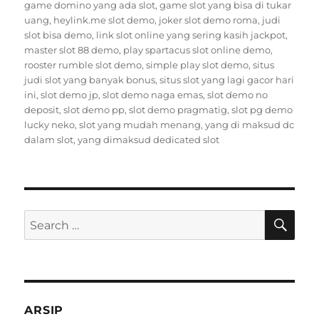
game domino yang ada slot
,
game slot yang bisa di tukar
uang
,
heylink.me slot demo
,
joker slot demo roma
,
judi
slot bisa demo
,
link slot online yang sering kasih jackpot
,
master slot 88 demo
,
play spartacus slot online demo
,
rooster rumble slot demo
,
simple play slot demo
,
situs
judi slot yang banyak bonus
,
situs slot yang lagi gacor hari
ini
,
slot demo jp
,
slot demo naga emas
,
slot demo no
deposit
,
slot demo pp
,
slot demo pragmatig
,
slot pg demo
lucky neko
,
slot yang mudah menang
,
yang di maksud dc
dalam slot
,
yang dimaksud dedicated slot
SE
Search
for:
ARSIP