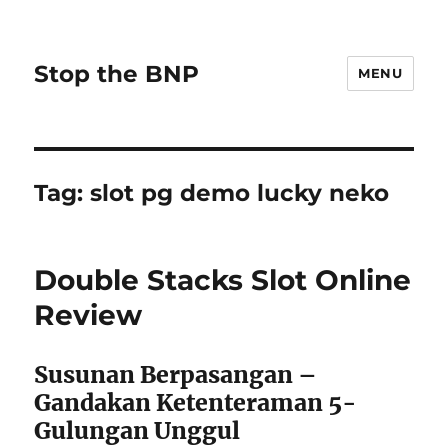
Stop the BNP
MENU
Tag:
slot pg demo lucky neko
Double Stacks Slot Online
Review
Susunan Berpasangan –
Gandakan Ketenteraman 5-
Gulungan Unggul