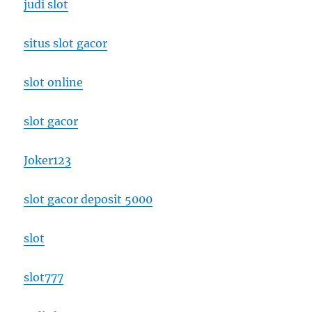
judi slot
situs slot gacor
slot online
slot gacor
Joker123
slot gacor deposit 5000
slot
slot777