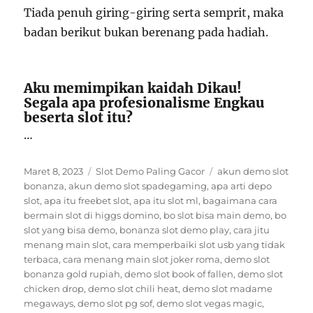
Tiada penuh giring-giring serta semprit, maka
badan berikut bukan berenang pada hadiah.
Aku memimpikan kaidah Dikau!
Segala apa profesionalisme Engkau
beserta slot itu?
…
Posted
Categories
Tags
Maret 8, 2023
Slot Demo Paling Gacor
akun demo slot
on
bonanza
,
akun demo slot spadegaming
,
apa arti depo
slot
,
apa itu freebet slot
,
apa itu slot ml
,
bagaimana cara
bermain slot di higgs domino
,
bo slot bisa main demo
,
bo
slot yang bisa demo
,
bonanza slot demo play
,
cara jitu
menang main slot
,
cara memperbaiki slot usb yang tidak
terbaca
,
cara menang main slot joker roma
,
demo slot
bonanza gold rupiah
,
demo slot book of fallen
,
demo slot
chicken drop
,
demo slot chili heat
,
demo slot madame
megaways
,
demo slot pg sof
,
demo slot vegas magic
,