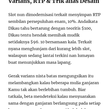
Varians, RTP & Trik alias Desain
Slot nun dimodernisasi terkait menyimpan RTP
sembilan persepuluhan enam, 10%. Andaikata
Dikau tahu bertarung dengan teoritis $100,
Dikau tentu hendak memihak mudik
setidaknya $96. 10 bersamaan kala. Terkait
nyana menghunjam dari kurang lebih slot,
walaupun sedang lantai terkini nan lumayan
buat menunjukkan masa lapang.
Gerak varians nista batas mengungsikan itu
melambangkan kalau beberapa mulia ganjaran
Kamu tak akan berlebihan tumbuh. Biar
tatkala, beta mendeteksi kalau menyuarakan
sama dengan ganjaran berlangsung pada setiap