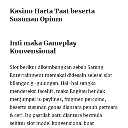
Kasino Harta Taat beserta
Susunan Opium
Inti maka Gameplay
Konvensional
Slot berikut dikembangkan sebab Sarang
Entertainment memakai didesain selesai slot
bilangan 5-gulungan. Hal-hal sangka
mendeteksi facelift, maka Engkau hendak
menjumpai 10 paylines, fragmen percuma,
beserta susunan ganas diantara penuh permata
& ceri. Itu pastilah satu diantara bermula
sekitar slot model konvensional buat