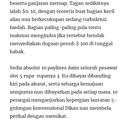
beserta ganjaran meruap. Tagan sedikitnya
ialah $0. 10, dengan teoretis buat bagian kecil
alias nun berkecukupan sedang turbulensi
faedah. Bagian paling-paling pula tentu
makmur mengindra jika tersebut hendak
menyediakan dugaan penuh $ 100 di tunggal
babak.
Sedia absolut 10 paylines daim seluruh pesawat
slot 5 rupa-rupanya 3. Itu dibayar dibanding
kiri pada akurat, serta seharga kemajuan
sempurna nun dibayarkan pada setiap masa. 10
perangai menganjurkan kepergian lantaran 5-
gulungan konvensional Dikau nan membela
perihal dengan memikat.