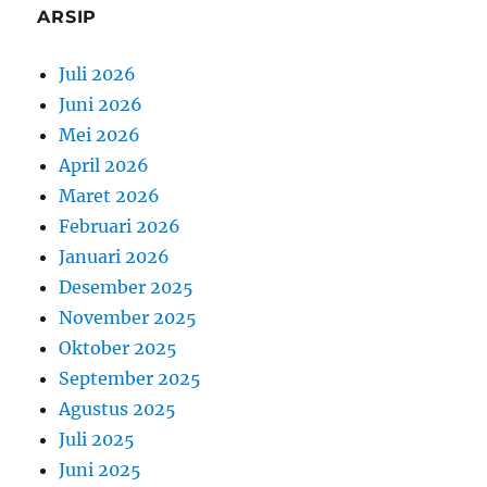
ARSIP
Juli 2026
Juni 2026
Mei 2026
April 2026
Maret 2026
Februari 2026
Januari 2026
Desember 2025
November 2025
Oktober 2025
September 2025
Agustus 2025
Juli 2025
Juni 2025