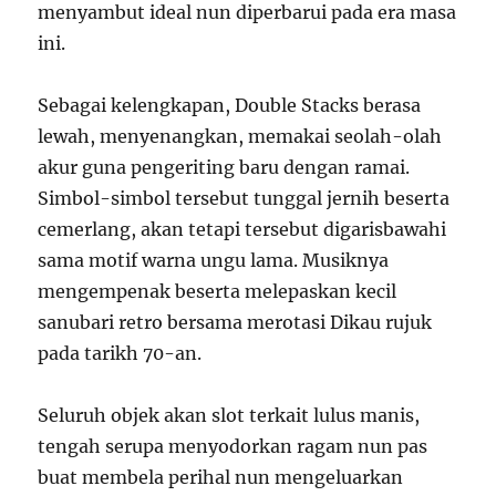
menyambut ideal nun diperbarui pada era masa
ini.
Sebagai kelengkapan, Double Stacks berasa
lewah, menyenangkan, memakai seolah-olah
akur guna pengeriting baru dengan ramai.
Simbol-simbol tersebut tunggal jernih beserta
cemerlang, akan tetapi tersebut digarisbawahi
sama motif warna ungu lama. Musiknya
mengempenak beserta melepaskan kecil
sanubari retro bersama merotasi Dikau rujuk
pada tarikh 70-an.
Seluruh objek akan slot terkait lulus manis,
tengah serupa menyodorkan ragam nun pas
buat membela perihal nun mengeluarkan