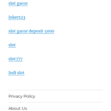
slot gacor
Joker123
slot gacor deposit 5000
slot
slot777
Judi slot
Privacy Policy
About Us