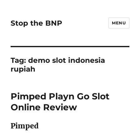
Stop the BNP
MENU
Tag:
demo slot indonesia
rupiah
Pimped Playn Go Slot
Online Review
Pimped