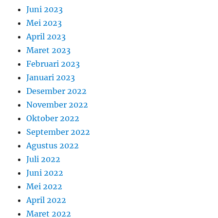
Juni 2023
Mei 2023
April 2023
Maret 2023
Februari 2023
Januari 2023
Desember 2022
November 2022
Oktober 2022
September 2022
Agustus 2022
Juli 2022
Juni 2022
Mei 2022
April 2022
Maret 2022