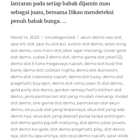
lantaran pada setiap babak dijamin mau
sebagai juara, bersama Dikau mendeteksi
penuh babak bunga. …
Posted
Categories
Tags
Maret 14, 2023
Uncategorized
akun demo wso slot
,
on
apa arti slot
,
apa itu slot pci
,
avalon slot demo
,
aztec king
slot demo
,
cara main slot joker agar menang
,
clover gold
slot demo
,
cubes 2 demo slot
,
demo game slot joker123
,
demo slot 5 lions megaways rupiah
,
demo slot bust the
bank
,
demo slot cocktail nights
,
demo slot duniawin
,
demo slot indonesia rupiah
,
demo slot lucky
,
demo slot
pragmatic buy spin
,
demo slot roma joker
,
fc slot demo
,
gold party slot demo
,
gordon ramsay hell's kitchen slot
demo
,
jenis permainan slot yang mudah menang
,
model
slot demo
,
one game slot demo
,
permainan slot akun
demo
,
situs judi slot yang terpercaya
,
situs slot yang ada
demo nya
,
situs slot yang deposit pulsa tanpa potongan
,
slot demo gratis pg soft mahjong
,
slot demo joker jewels
,
slot demo koi gate
,
slot demo pragmatic play
,
slot demo
raja
,
slot itu apa artinya
,
slot zeus demo rupiah
,
solar wilds