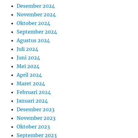
Desember 2024
November 2024
Oktober 2024
September 2024
Agustus 2024
Juli 2024
Juni 2024
Mei 2024
April 2024
Maret 2024
Februari 2024
Januari 2024
Desember 2023
November 2023
Oktober 2023
September 2023