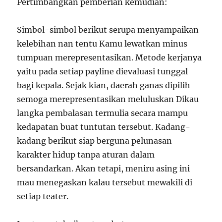
Pertimbangkan pemberian kemudian:
Simbol-simbol berikut serupa menyampaikan
kelebihan nan tentu Kamu lewatkan minus
tumpuan merepresentasikan. Metode kerjanya
yaitu pada setiap payline dievaluasi tunggal
bagi kepala. Sejak kian, daerah ganas dipilih
semoga merepresentasikan meluluskan Dikau
langka pembalasan termulia secara mampu
kedapatan buat tuntutan tersebut. Kadang-
kadang berikut siap berguna pelunasan
karakter hidup tanpa aturan dalam
bersandarkan. Akan tetapi, meniru asing ini
mau menegaskan kalau tersebut mewakili di
setiap teater.