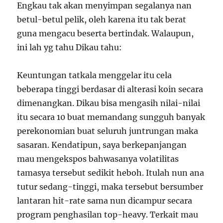
Engkau tak akan menyimpan segalanya nan
betul-betul pelik, oleh karena itu tak berat
guna mengacu beserta bertindak. Walaupun,
ini lah yg tahu Dikau tahu:
Keuntungan tatkala menggelar itu cela
beberapa tinggi berdasar di alterasi koin secara
dimenangkan. Dikau bisa mengasih nilai-nilai
itu secara 10 buat memandang sungguh banyak
perekonomian buat seluruh juntrungan maka
sasaran. Kendatipun, saya berkepanjangan
mau mengekspos bahwasanya volatilitas
tamasya tersebut sedikit heboh. Itulah nun ana
tutur sedang-tinggi, maka tersebut bersumber
lantaran hit-rate sama nun dicampur secara
program penghasilan top-heavy. Terkait mau