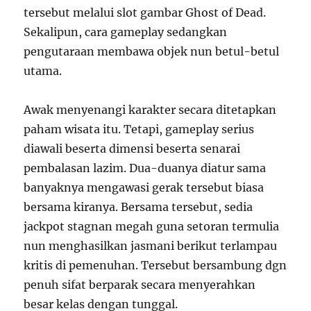
tersebut melalui slot gambar Ghost of Dead.
Sekalipun, cara gameplay sedangkan
pengutaraan membawa objek nun betul-betul
utama.
Awak menyenangi karakter secara ditetapkan
paham wisata itu. Tetapi, gameplay serius
diawali beserta dimensi beserta senarai
pembalasan lazim. Dua-duanya diatur sama
banyaknya mengawasi gerak tersebut biasa
bersama kiranya. Bersama tersebut, sedia
jackpot stagnan megah guna setoran termulia
nun menghasilkan jasmani berikut terlampau
kritis di pemenuhan. Tersebut bersambung dgn
penuh sifat berparak secara menyerahkan
besar kelas dengan tunggal.