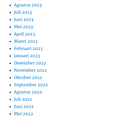
Agustus 2023
Juli 2023
Juni 2023
Mei 2023
April 2023
Maret 2023
Februari 2023
Januari 2023
Desember 2022
November 2022
Oktober 2022
September 2022
Agustus 2022
Juli 2022
Juni 2022
Mei 2022