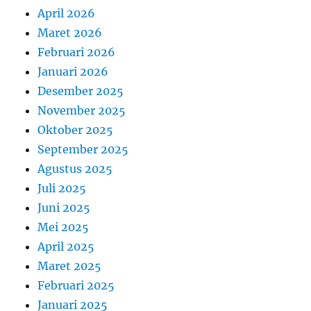
April 2026
Maret 2026
Februari 2026
Januari 2026
Desember 2025
November 2025
Oktober 2025
September 2025
Agustus 2025
Juli 2025
Juni 2025
Mei 2025
April 2025
Maret 2025
Februari 2025
Januari 2025