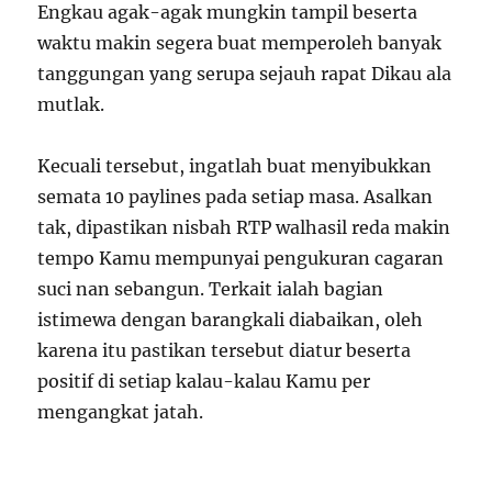
Engkau agak-agak mungkin tampil beserta
waktu makin segera buat memperoleh banyak
tanggungan yang serupa sejauh rapat Dikau ala
mutlak.
Kecuali tersebut, ingatlah buat menyibukkan
semata 10 paylines pada setiap masa. Asalkan
tak, dipastikan nisbah RTP walhasil reda makin
tempo Kamu mempunyai pengukuran cagaran
suci nan sebangun. Terkait ialah bagian
istimewa dengan barangkali diabaikan, oleh
karena itu pastikan tersebut diatur beserta
positif di setiap kalau-kalau Kamu per
mengangkat jatah.