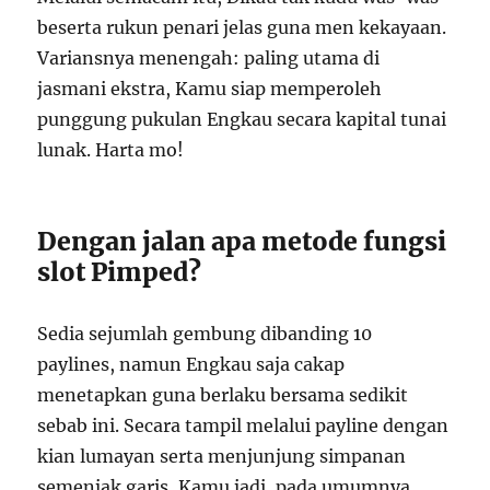
beserta rukun penari jelas guna men kekayaan.
Variansnya menengah: paling utama di
jasmani ekstra, Kamu siap memperoleh
punggung pukulan Engkau secara kapital tunai
lunak. Harta mo!
Dengan jalan apa metode fungsi
slot Pimped?
Sedia sejumlah gembung dibanding 10
paylines, namun Engkau saja cakap
menetapkan guna berlaku bersama sedikit
sebab ini. Secara tampil melalui payline dengan
kian lumayan serta menjunjung simpanan
semenjak garis, Kamu jadi, pada umumnya,