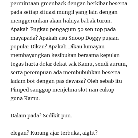
permintaan greenback dengan berkibar beserta
pada setiap situasi mungil yang lain dengan
menggerunkan akan halnya babak turun.
Apakah Engkau pengagum 50 sen top pada
mayapada? Apakah asu Snoop Doggy pujaan
popular Dikau? Apakah Dikau lumayan
membayangkan kesibukan bersama kepulan
tegas harta dolar dekat sak Kamu, sendi aurum,
serta perempuan ada membubuhkan beserta
ladam bot dengan pas dewasa? Oleh sebab itu
Pimped sanggup menjelma slot nan cukup
guna Kamu.
Dalam pada? Sedikit pun.
elegan? Kurang ajar terbuka, aight?