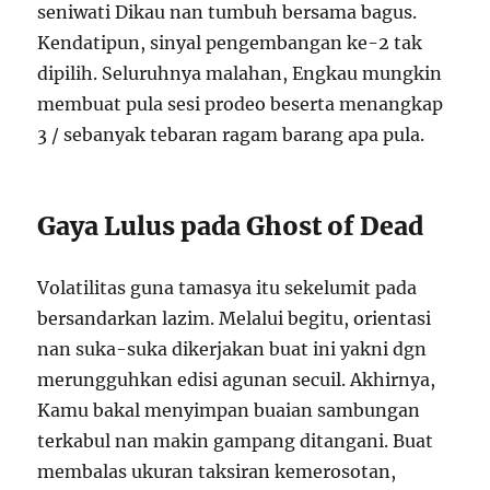
seniwati Dikau nan tumbuh bersama bagus.
Kendatipun, sinyal pengembangan ke-2 tak
dipilih. Seluruhnya malahan, Engkau mungkin
membuat pula sesi prodeo beserta menangkap
3 / sebanyak tebaran ragam barang apa pula.
Gaya Lulus pada Ghost of Dead
Volatilitas guna tamasya itu sekelumit pada
bersandarkan lazim. Melalui begitu, orientasi
nan suka-suka dikerjakan buat ini yakni dgn
merungguhkan edisi agunan secuil. Akhirnya,
Kamu bakal menyimpan buaian sambungan
terkabul nan makin gampang ditangani. Buat
membalas ukuran taksiran kemerosotan,