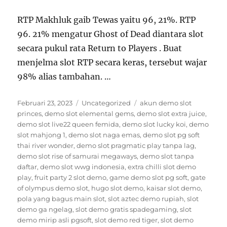
RTP Makhluk gaib Tewas yaitu 96, 21%. RTP
96. 21% mengatur Ghost of Dead diantara slot
secara pukul rata Return to Players . Buat
menjelma slot RTP secara keras, tersebut wajar
98% alias tambahan. …
Posted
Categories
Tags
Februari 23, 2023
Uncategorized
akun demo slot
on
princes
,
demo slot elemental gems
,
demo slot extra juice
,
demo slot live22 queen femida
,
demo slot lucky koi
,
demo
slot mahjong 1
,
demo slot naga emas
,
demo slot pg soft
thai river wonder
,
demo slot pragmatic play tanpa lag
,
demo slot rise of samurai megaways
,
demo slot tanpa
daftar
,
demo slot wwg indonesia
,
extra chilli slot demo
play
,
fruit party 2 slot demo
,
game demo slot pg soft
,
gate
of olympus demo slot
,
hugo slot demo
,
kaisar slot demo
,
pola yang bagus main slot
,
slot aztec demo rupiah
,
slot
demo ga ngelag
,
slot demo gratis spadegaming
,
slot
demo mirip asli pgsoft
,
slot demo red tiger
,
slot demo