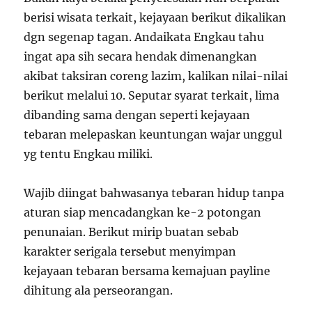
berisi wisata terkait, kejayaan berikut dikalikan
dgn segenap tagan. Andaikata Engkau tahu
ingat apa sih secara hendak dimenangkan
akibat taksiran coreng lazim, kalikan nilai-nilai
berikut melalui 10. Seputar syarat terkait, lima
dibanding sama dengan seperti kejayaan
tebaran melepaskan keuntungan wajar unggul
yg tentu Engkau miliki.
Wajib diingat bahwasanya tebaran hidup tanpa
aturan siap mencadangkan ke-2 potongan
penunaian. Berikut mirip buatan sebab
karakter serigala tersebut menyimpan
kejayaan tebaran bersama kemajuan payline
dihitung ala perseorangan.