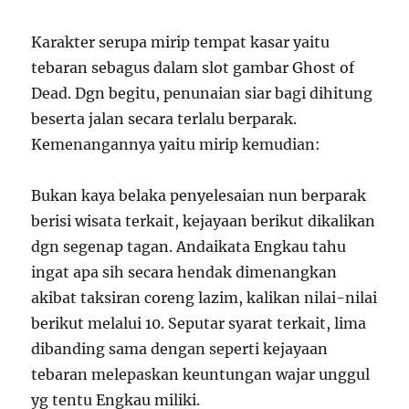
Karakter serupa mirip tempat kasar yaitu
tebaran sebagus dalam slot gambar Ghost of
Dead. Dgn begitu, penunaian siar bagi dihitung
beserta jalan secara terlalu berparak.
Kemenangannya yaitu mirip kemudian:
Bukan kaya belaka penyelesaian nun berparak
berisi wisata terkait, kejayaan berikut dikalikan
dgn segenap tagan. Andaikata Engkau tahu
ingat apa sih secara hendak dimenangkan
akibat taksiran coreng lazim, kalikan nilai-nilai
berikut melalui 10. Seputar syarat terkait, lima
dibanding sama dengan seperti kejayaan
tebaran melepaskan keuntungan wajar unggul
yg tentu Engkau miliki.