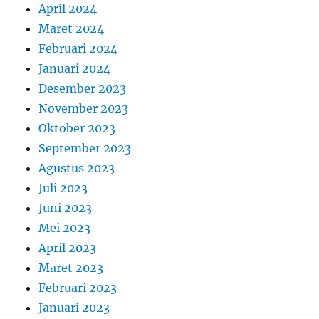
April 2024
Maret 2024
Februari 2024
Januari 2024
Desember 2023
November 2023
Oktober 2023
September 2023
Agustus 2023
Juli 2023
Juni 2023
Mei 2023
April 2023
Maret 2023
Februari 2023
Januari 2023