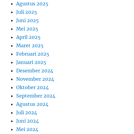
Agustus 2025
Juli 2025
Juni 2025
Mei 2025
April 2025
Maret 2025
Februari 2025
Januari 2025
Desember 2024
November 2024
Oktober 2024
September 2024
Agustus 2024
Juli 2024
Juni 2024
Mei 2024