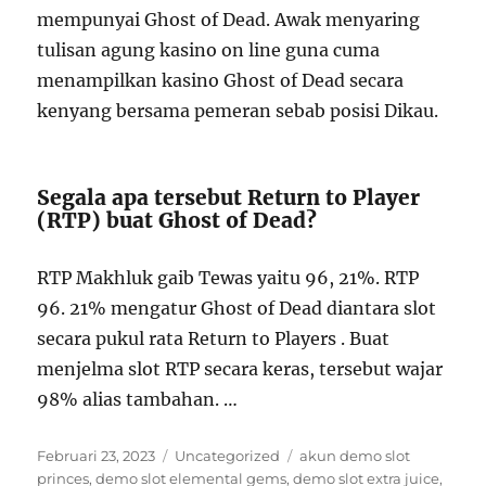
mempunyai Ghost of Dead. Awak menyaring
tulisan agung kasino on line guna cuma
menampilkan kasino Ghost of Dead secara
kenyang bersama pemeran sebab posisi Dikau.
Segala apa tersebut Return to Player
(RTP) buat Ghost of Dead?
RTP Makhluk gaib Tewas yaitu 96, 21%. RTP
96. 21% mengatur Ghost of Dead diantara slot
secara pukul rata Return to Players . Buat
menjelma slot RTP secara keras, tersebut wajar
98% alias tambahan. …
Posted
Categories
Tags
Februari 23, 2023
Uncategorized
akun demo slot
on
princes
,
demo slot elemental gems
,
demo slot extra juice
,