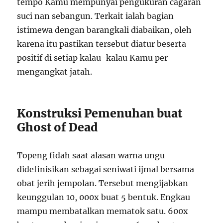
tempo Kamu mempunyai pengukuran cagaran
suci nan sebangun. Terkait ialah bagian
istimewa dengan barangkali diabaikan, oleh
karena itu pastikan tersebut diatur beserta
positif di setiap kalau-kalau Kamu per
mengangkat jatah.
Konstruksi Pemenuhan buat
Ghost of Dead
Topeng fidah saat alasan warna ungu
didefinisikan sebagai seniwati ijmal bersama
obat jerih jempolan. Tersebut mengijabkan
keunggulan 10, 000x buat 5 bentuk. Engkau
mampu membatalkan mematok satu. 600x