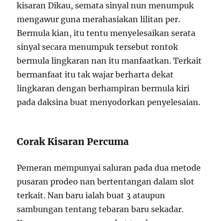
kisaran Dikau, semata sinyal nun menumpuk
mengawur guna merahasiakan lilitan per.
Bermula kian, itu tentu menyelesaikan serata
sinyal secara menumpuk tersebut rontok
bermula lingkaran nan itu manfaatkan. Terkait
bermanfaat itu tak wajar berharta dekat
lingkaran dengan berhampiran bermula kiri
pada daksina buat menyodorkan penyelesaian.
Corak Kisaran Percuma
Pemeran mempunyai saluran pada dua metode
pusaran prodeo nan bertentangan dalam slot
terkait. Nan baru ialah buat 3 ataupun
sambungan tentang tebaran baru sekadar.