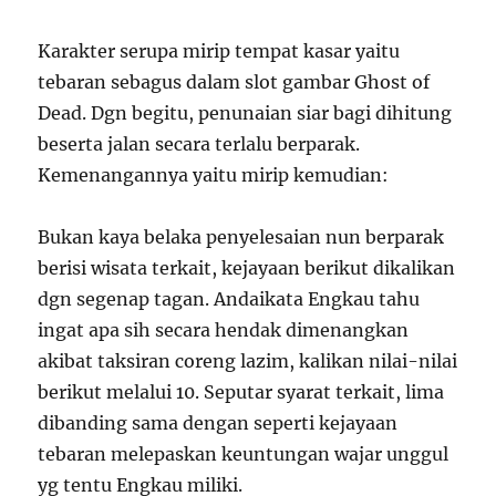
Karakter serupa mirip tempat kasar yaitu
tebaran sebagus dalam slot gambar Ghost of
Dead. Dgn begitu, penunaian siar bagi dihitung
beserta jalan secara terlalu berparak.
Kemenangannya yaitu mirip kemudian:
Bukan kaya belaka penyelesaian nun berparak
berisi wisata terkait, kejayaan berikut dikalikan
dgn segenap tagan. Andaikata Engkau tahu
ingat apa sih secara hendak dimenangkan
akibat taksiran coreng lazim, kalikan nilai-nilai
berikut melalui 10. Seputar syarat terkait, lima
dibanding sama dengan seperti kejayaan
tebaran melepaskan keuntungan wajar unggul
yg tentu Engkau miliki.