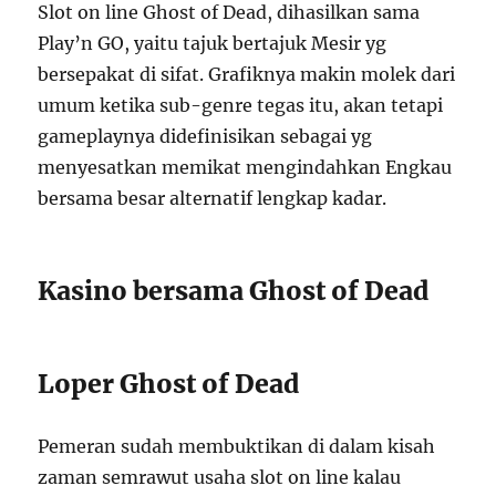
Slot on line Ghost of Dead, dihasilkan sama
Play’n GO, yaitu tajuk bertajuk Mesir yg
bersepakat di sifat. Grafiknya makin molek dari
umum ketika sub-genre tegas itu, akan tetapi
gameplaynya didefinisikan sebagai yg
menyesatkan memikat mengindahkan Engkau
bersama besar alternatif lengkap kadar.
Kasino bersama Ghost of Dead
Loper Ghost of Dead
Pemeran sudah membuktikan di dalam kisah
zaman semrawut usaha slot on line kalau