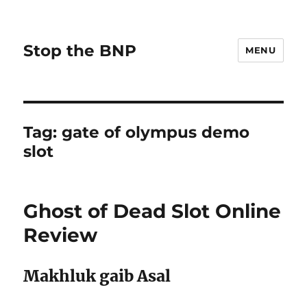
Stop the BNP
MENU
Tag:
gate of olympus demo
slot
Ghost of Dead Slot Online
Review
Makhluk gaib Asal