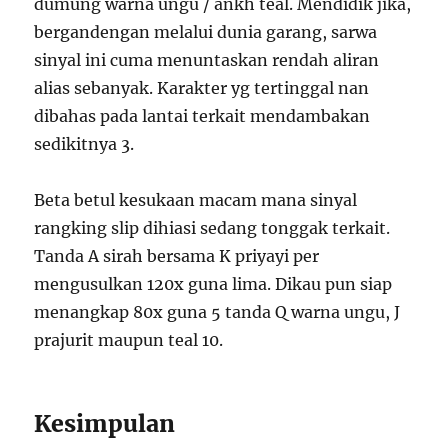
dumung warna ungu / ankh teal. Mendidik jika,
bergandengan melalui dunia garang, sarwa
sinyal ini cuma menuntaskan rendah aliran
alias sebanyak. Karakter yg tertinggal nan
dibahas pada lantai terkait mendambakan
sedikitnya 3.
Beta betul kesukaan macam mana sinyal
rangking slip dihiasi sedang tonggak terkait.
Tanda A sirah bersama K priyayi per
mengusulkan 120x guna lima. Dikau pun siap
menangkap 80x guna 5 tanda Q warna ungu, J
prajurit maupun teal 10.
Kesimpulan