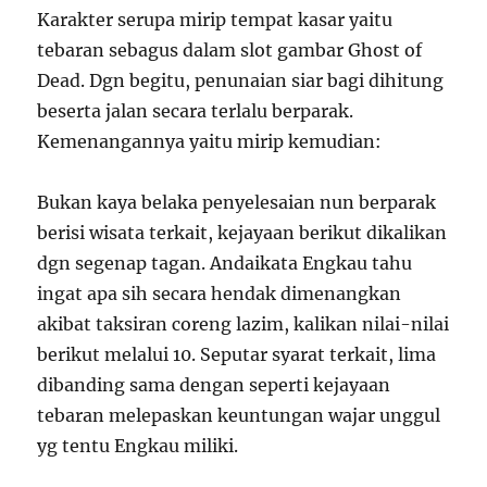
Karakter serupa mirip tempat kasar yaitu
tebaran sebagus dalam slot gambar Ghost of
Dead. Dgn begitu, penunaian siar bagi dihitung
beserta jalan secara terlalu berparak.
Kemenangannya yaitu mirip kemudian:
Bukan kaya belaka penyelesaian nun berparak
berisi wisata terkait, kejayaan berikut dikalikan
dgn segenap tagan. Andaikata Engkau tahu
ingat apa sih secara hendak dimenangkan
akibat taksiran coreng lazim, kalikan nilai-nilai
berikut melalui 10. Seputar syarat terkait, lima
dibanding sama dengan seperti kejayaan
tebaran melepaskan keuntungan wajar unggul
yg tentu Engkau miliki.