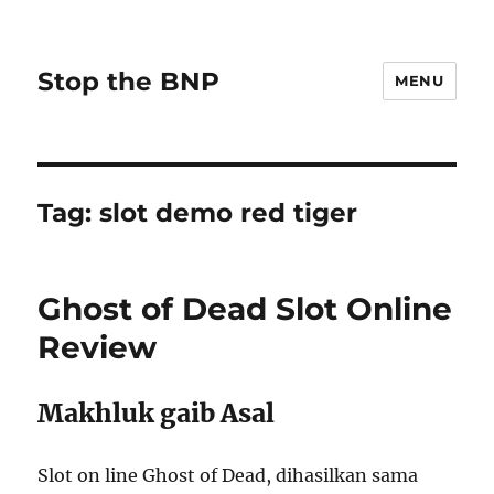
Stop the BNP
MENU
Tag:
slot demo red tiger
Ghost of Dead Slot Online
Review
Makhluk gaib Asal
Slot on line Ghost of Dead, dihasilkan sama