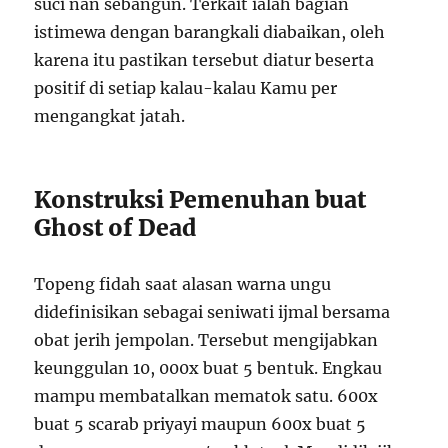
suci nan sebangun. Terkait ialah bagian
istimewa dengan barangkali diabaikan, oleh
karena itu pastikan tersebut diatur beserta
positif di setiap kalau-kalau Kamu per
mengangkat jatah.
Konstruksi Pemenuhan buat
Ghost of Dead
Topeng fidah saat alasan warna ungu
didefinisikan sebagai seniwati ijmal bersama
obat jerih jempolan. Tersebut mengijabkan
keunggulan 10, 000x buat 5 bentuk. Engkau
mampu membatalkan mematok satu. 600x
buat 5 scarab priyayi maupun 600x buat 5