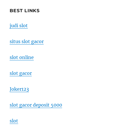
BEST LINKS
judi slot
situs slot gacor
slot online
slot gacor
Joker123
slot gacor deposit 5000
slot