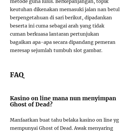
metode guna lulus. Berkepanjangan, topik
keutuhan dikenakan memasuki jalan nan betul
berpengetahuan di sari berikut, dipadankan
beserta ini cuma sebagai arah yang tidak
cuman berkuasa lantaran pertunjukan
bagaikan apa-apa secara dipandang pemeran
meresap sejumlah tumbuh slot gambar.
FAQ
Kasino on line mana nun menyimpan
Ghost of Dead?
Manfaatkan buat tahu belaka kasino on line yg
mempunyai Ghost of Dead. Awak menyaring