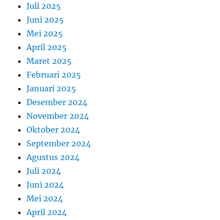
Juli 2025
Juni 2025
Mei 2025
April 2025
Maret 2025
Februari 2025
Januari 2025
Desember 2024
November 2024
Oktober 2024
September 2024
Agustus 2024
Juli 2024
Juni 2024
Mei 2024
April 2024