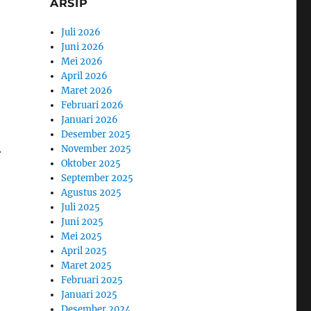
ARSIP
Juli 2026
Juni 2026
Mei 2026
April 2026
Maret 2026
Februari 2026
Januari 2026
Desember 2025
November 2025
r
Oktober 2025
September 2025
Agustus 2025
Juli 2025
Juni 2025
Mei 2025
April 2025
Maret 2025
Februari 2025
Januari 2025
Desember 2024