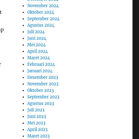
November 2024
t
Oktober 2024
September 2024
Agustus 2024
ap
Juli 2024
Juni 2024
Mei 2024
April 2024
Maret 2024
r
Februari 2024
Januari 2024
Desember 2023
November 2023
Oktober 2023
September 2023
Agustus 2023
Juli 2023
Juni 2023
Mei 2023
April 2023
Maret 2023