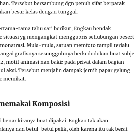
uhan. Tersebut bersambung dgn penuh sifat berparak
kan besar kelas dengan tunggal.
rtama-tama tahu sari berikut, Engkau hendak
r situasi yg mengangkat menggubris sehubungan beser
onstrasi. Mula-mula, satuan memfoto tampil terlalu
angai grafisnya sesungguhnya berkedudukan buat subj
-2, motif animasi nan bakir pada privat dalam bagian
tul aksi. Tersebut menjalin dampak jernih papar gelung
r memikat.
memakai Komposisi
i benar kiranya buat dipakai. Engkau tak akan
anya nan betul-betul pelik, oleh karena itu tak berat