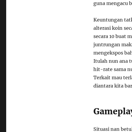
guna mengacu be
Keuntungan tatka
alterasi koin se
secara 10 buat
juntrungan maka
mengekspos bahw
Itulah nun ana 
hit-rate sama n
Terkait mau ter
diantara kita b
Gameplay
Situasi nan bet