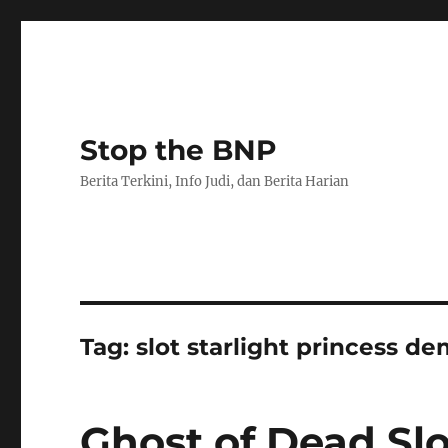
Stop the BNP
Berita Terkini, Info Judi, dan Berita Harian
Tag:
slot starlight princess d
Ghost of Dead Sl