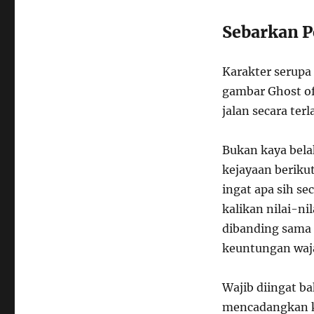
Sebarkan 
Karakter serupa 
gambar Ghost of
jalan secara te
Bukan kaya belak
kejayaan beriku
ingat apa sih s
kalikan nilai-nil
dibanding sama 
keuntungan waja
Wajib diingat b
mencadangkan k