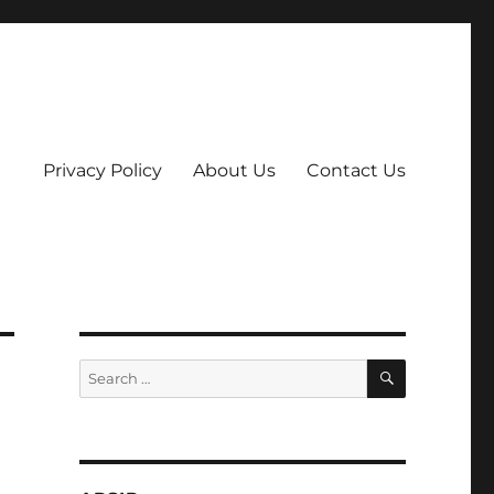
Privacy Policy
About Us
Contact Us
SEARCH
Search
for: