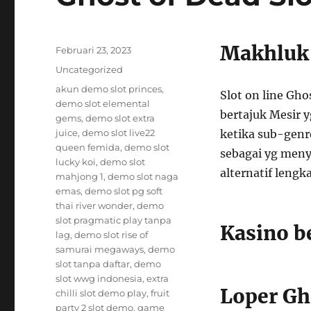
Makhluk 
Posted
Februari 23, 2023
on
Categories
Uncategorized
Tags
akun demo slot princes
,
Slot on line Gho
demo slot elemental
bertajuk Mesir 
gems
,
demo slot extra
juice
,
demo slot live22
ketika sub-genre
queen femida
,
demo slot
sebagai yg men
lucky koi
,
demo slot
alternatif lengk
mahjong 1
,
demo slot naga
emas
,
demo slot pg soft
thai river wonder
,
demo
slot pragmatic play tanpa
Kasino b
lag
,
demo slot rise of
samurai megaways
,
demo
slot tanpa daftar
,
demo
slot wwg indonesia
,
extra
Loper Gh
chilli slot demo play
,
fruit
party 2 slot demo
,
game