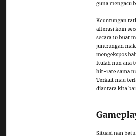
guna mengacu be
Keuntungan tatka
alterasi koin se
secara 10 buat
juntrungan maka
mengekspos bahw
Itulah nun ana 
hit-rate sama n
Terkait mau ter
diantara kita b
Gameplay
Situasi nan bet