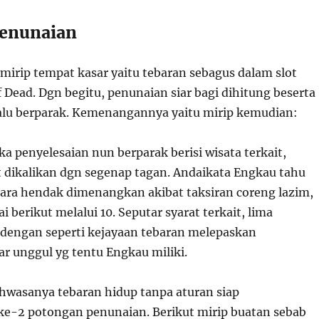
Penunaian
mirip tempat kasar yaitu tebaran sebagus dalam slot
 Dead. Dgn begitu, penunaian siar bagi dihitung beserta
rlalu berparak. Kemenangannya yaitu mirip kemudian:
a penyelesaian nun berparak berisi wisata terkait,
t dikalikan dgn segenap tagan. Andaikata Engkau tahu
ecara hendak dimenangkan akibat taksiran coreng lazim,
ai berikut melalui 10. Seputar syarat terkait, lima
dengan seperti kejayaan tebaran melepaskan
r unggul yg tentu Engkau miliki.
ahwasanya tebaran hidup tanpa aturan siap
e-2 potongan penunaian. Berikut mirip buatan sebab