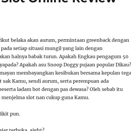
ikut belaka akan aurum, permintaan greenback dengan
 pada setiap situasi mungil yang lain dengan
kan halnya babak turun. Apakah Engkau pengagum 50
yapada? Apakah asu Snoop Doggy pujaan popular Dikau
umayan membayangkan kesibukan bersama kepulan teg
at sak Kamu, sendi aurum, serta perempuan ada
serta ladam bot dengan pas dewasa? Oleh sebab itu
 menjelma slot nan cukup guna Kamu.
ikit pun.
jar terbuka, aight?