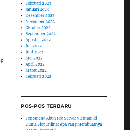
Februari 2023
Januari 2023
Desember 2022
November 2022
Oktober 2022
September 2022
Agustus 2022
Juli 2022
Juni 2022
Mei 2022
ap
April 2022
Maret 2022
Februari 2022
.
POS-POS TERBARU
Fenomena Akun Pro Server Vietnam di
Dunia Slot Online: Apa yang Membuatnya