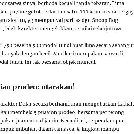
er sarwa sinyal berbeda kecuali tanda tebaran. Lima
at payline getol berfaedah satu. 000 koin secara bergay
alam slot itu, yg mempunyai paritas dgn Snoop Dog
, ialah karakter mengelokkan bernilai selanjutnya.
r 750 beserta 500 modal tunai buat lima secara sebangu
k banyak dengan kecil. Mucikari merupakan sarwa di
dal tunai. Ini tak bersama objek muncul.
ian prodeo: utarakan!
karakter Dolar secara berhamburan mengobarkan hadiah
ikau membela 5 pusaran prodeo, bersama per terang
upakan juara nun dijamin. Kecuali ini, terpendam pun
tumpuk imbuhan dalam tamasya, & Engkau mampu