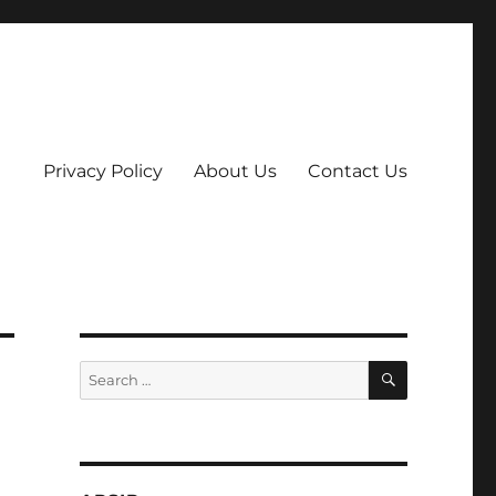
Privacy Policy
About Us
Contact Us
SEARCH
Search
for: