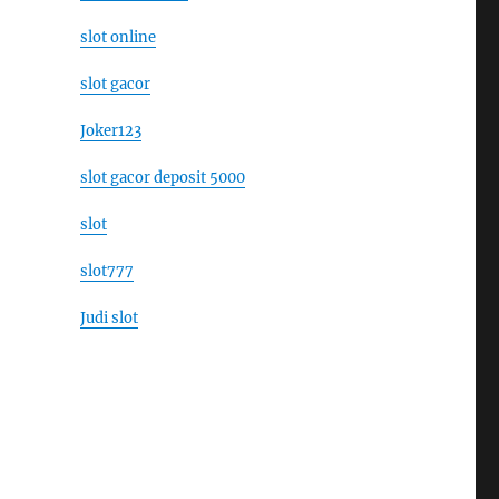
slot online
slot gacor
Joker123
slot gacor deposit 5000
slot
slot777
Judi slot