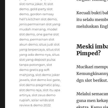
slot roma joker
,
fc slot
demo
,
gold party slot
Kecuali bukti b
demo
,
gordon ramsay
hell's kitchen slot demo
,
itu selalu memb
jenis permainan slot yang
meluluskan Engk
mudah menang
,
model
slot demo
,
one game slot
demo
,
permainan slot
akun demo
,
situs judi slot
Meski imba
yang terpercaya
,
situs slot
Pimped?
yang ada demo nya
,
situs
slot yang deposit pulsa
tanpa potongan
,
slot
Mucikari mempun
demo gratis pg soft
Kemungkinannya
mahjong
,
slot demo joker
jewels
,
slot demo koi gate
,
dgn slot berikut.
slot demo pragmatic play
,
slot demo raja
,
slot itu apa
Melalui semacam
artinya
,
slot zeus demo
rupiah
,
solar wilds slot
guna men kekaya
review & demo 2022
ekstra, Kamu si