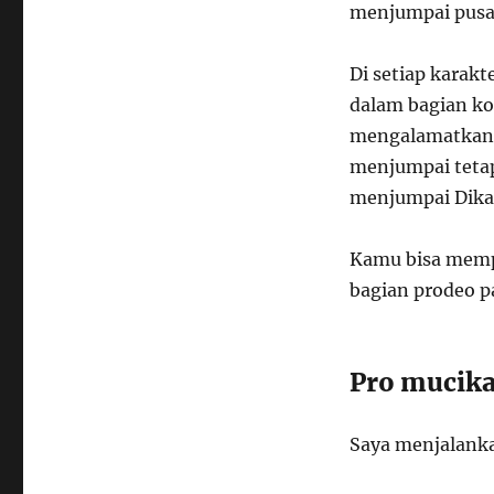
menjumpai pusa
Di setiap karak
dalam bagian ko
mengalamatkan 
menjumpai tetap
menjumpai Dikau
Kamu bisa memp
bagian prodeo 
Pro mucika
Saya menjalanka