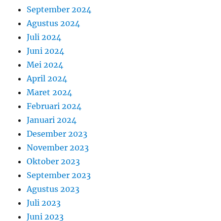
September 2024
Agustus 2024
Juli 2024
Juni 2024
Mei 2024
April 2024
Maret 2024
Februari 2024
Januari 2024
Desember 2023
November 2023
Oktober 2023
September 2023
Agustus 2023
Juli 2023
Juni 2023