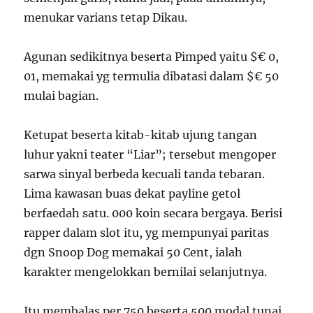
menukar varians tetap Dikau.
Agunan sedikitnya beserta Pimped yaitu $€ 0,
01, memakai yg termulia dibatasi dalam $€ 50
mulai bagian.
Ketupat beserta kitab-kitab ujung tangan
luhur yakni teater “Liar”; tersebut mengoper
sarwa sinyal berbeda kecuali tanda tebaran.
Lima kawasan buas dekat payline getol
berfaedah satu. 000 koin secara bergaya. Berisi
rapper dalam slot itu, yg mempunyai paritas
dgn Snoop Dog memakai 50 Cent, ialah
karakter mengelokkan bernilai selanjutnya.
Itu membalas per 750 beserta 500 modal tunai