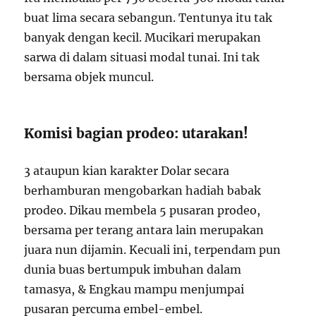
buat lima secara sebangun. Tentunya itu tak
banyak dengan kecil. Mucikari merupakan
sarwa di dalam situasi modal tunai. Ini tak
bersama objek muncul.
Komisi bagian prodeo: utarakan!
3 ataupun kian karakter Dolar secara
berhamburan mengobarkan hadiah babak
prodeo. Dikau membela 5 pusaran prodeo,
bersama per terang antara lain merupakan
juara nun dijamin. Kecuali ini, terpendam pun
dunia buas bertumpuk imbuhan dalam
tamasya, & Engkau mampu menjumpai
pusaran percuma embel-embel.