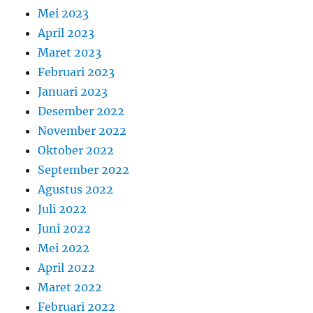
Mei 2023
April 2023
Maret 2023
Februari 2023
Januari 2023
Desember 2022
November 2022
Oktober 2022
September 2022
Agustus 2022
Juli 2022
Juni 2022
Mei 2022
April 2022
Maret 2022
Februari 2022