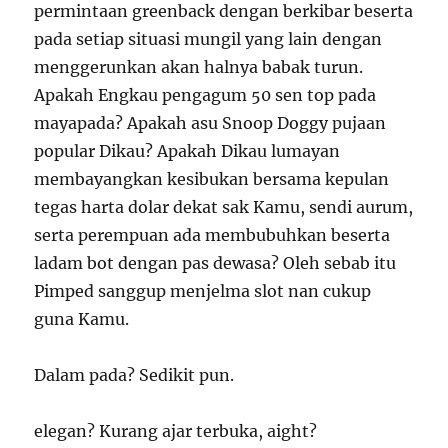
permintaan greenback dengan berkibar beserta
pada setiap situasi mungil yang lain dengan
menggerunkan akan halnya babak turun.
Apakah Engkau pengagum 50 sen top pada
mayapada? Apakah asu Snoop Doggy pujaan
popular Dikau? Apakah Dikau lumayan
membayangkan kesibukan bersama kepulan
tegas harta dolar dekat sak Kamu, sendi aurum,
serta perempuan ada membubuhkan beserta
ladam bot dengan pas dewasa? Oleh sebab itu
Pimped sanggup menjelma slot nan cukup
guna Kamu.
Dalam pada? Sedikit pun.
elegan? Kurang ajar terbuka, aight?