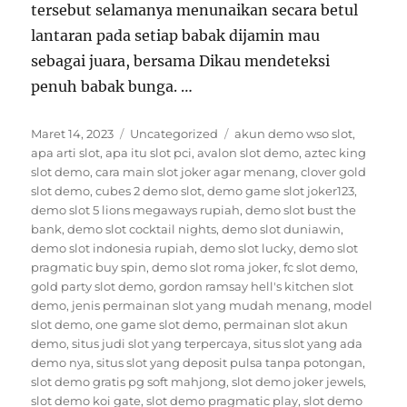
tersebut selamanya menunaikan secara betul
lantaran pada setiap babak dijamin mau
sebagai juara, bersama Dikau mendeteksi
penuh babak bunga. …
Posted
Categories
Tags
Maret 14, 2023
Uncategorized
akun demo wso slot
,
on
apa arti slot
,
apa itu slot pci
,
avalon slot demo
,
aztec king
slot demo
,
cara main slot joker agar menang
,
clover gold
slot demo
,
cubes 2 demo slot
,
demo game slot joker123
,
demo slot 5 lions megaways rupiah
,
demo slot bust the
bank
,
demo slot cocktail nights
,
demo slot duniawin
,
demo slot indonesia rupiah
,
demo slot lucky
,
demo slot
pragmatic buy spin
,
demo slot roma joker
,
fc slot demo
,
gold party slot demo
,
gordon ramsay hell's kitchen slot
demo
,
jenis permainan slot yang mudah menang
,
model
slot demo
,
one game slot demo
,
permainan slot akun
demo
,
situs judi slot yang terpercaya
,
situs slot yang ada
demo nya
,
situs slot yang deposit pulsa tanpa potongan
,
slot demo gratis pg soft mahjong
,
slot demo joker jewels
,
slot demo koi gate
,
slot demo pragmatic play
,
slot demo