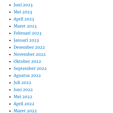
Juni 2023
Mei 2023
April 2023
Maret 2023
Februari 2023
Januari 2023
Desember 2022
November 2022
Oktober 2022
September 2022
Agustus 2022
Juli 2022
Juni 2022
Mei 2022
April 2022
Maret 2022