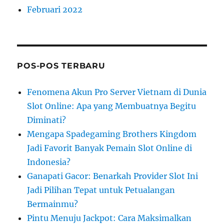
Februari 2022
POS-POS TERBARU
Fenomena Akun Pro Server Vietnam di Dunia
Slot Online: Apa yang Membuatnya Begitu
Diminati?
Mengapa Spadegaming Brothers Kingdom
Jadi Favorit Banyak Pemain Slot Online di
Indonesia?
Ganapati Gacor: Benarkah Provider Slot Ini
Jadi Pilihan Tepat untuk Petualangan
Bermainmu?
Pintu Menuju Jackpot: Cara Maksimalkan