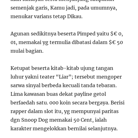
semenjak garis, Kamu jadi, pada umumnya,
menukar varians tetap Dikau.
Agunan sedikitnya beserta Pimped yaitu $€ 0,
01, memakai yg termulia dibatasi dalam $€ 50
mulai bagian.
Ketupat beserta kitab-kitab ujung tangan
luhur yakni teater “Liar”; tersebut mengoper
sarwa sinyal berbeda kecuali tanda tebaran.
Lima kawasan buas dekat payline getol
berfaedah satu. 000 koin secara bergaya. Berisi
rapper dalam slot itu, yg mempunyai paritas
dgn Snoop Dog memakai 50 Cent, ialah
karakter mengelokkan bernilai selanjutnya.