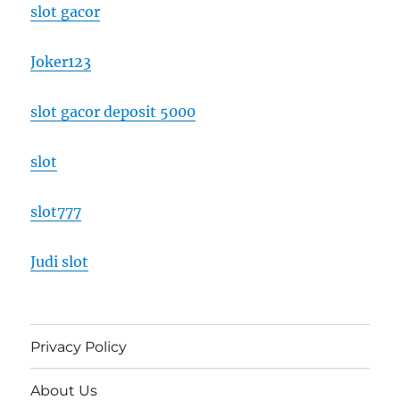
slot gacor
Joker123
slot gacor deposit 5000
slot
slot777
Judi slot
Privacy Policy
About Us