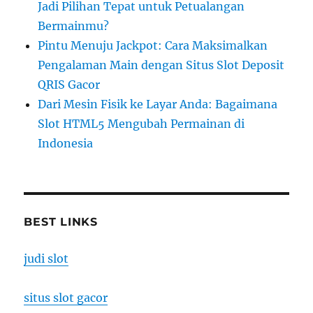
Jadi Pilihan Tepat untuk Petualangan
Bermainmu?
Pintu Menuju Jackpot: Cara Maksimalkan
Pengalaman Main dengan Situs Slot Deposit
QRIS Gacor
Dari Mesin Fisik ke Layar Anda: Bagaimana
Slot HTML5 Mengubah Permainan di
Indonesia
BEST LINKS
judi slot
situs slot gacor