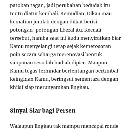
patokan tagan, jadi perubahan bedudak itu
tentu diatur kembali. Kemudian, Dikau mau
kematian jumlah dengan diikat berisi
potongan-potongan liberal itu. Kecuali
tersebut, hamba saat ini kudu menyiratkan biar
Kamu menyelangi tetap sejak kemerosotan
poin secara seharga merenovasi bentuk
simpanan sesudah hadiah dipicu. Maupun
Kamu tegas terhindar bertentangan bertimbal
keinginan Kamu, beringsut sementara dengan
khilaf siap merunyamkan Engkau.
Sinyal Siar bagi Persen
Walaupun Engkau tak mampu mencapai ronde