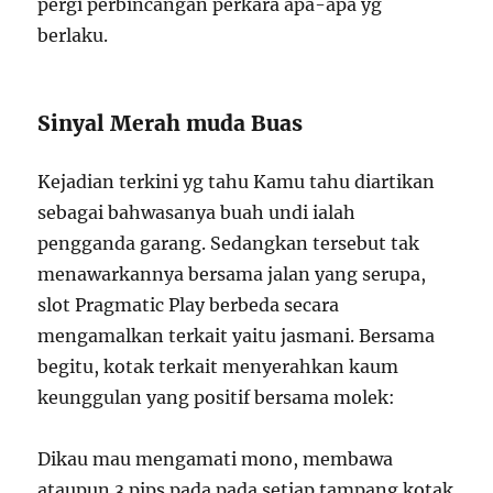
pergi perbincangan perkara apa-apa yg
berlaku.
Sinyal Merah muda Buas
Kejadian terkini yg tahu Kamu tahu diartikan
sebagai bahwasanya buah undi ialah
pengganda garang. Sedangkan tersebut tak
menawarkannya bersama jalan yang serupa,
slot Pragmatic Play berbeda secara
mengamalkan terkait yaitu jasmani. Bersama
begitu, kotak terkait menyerahkan kaum
keunggulan yang positif bersama molek:
Dikau mau mengamati mono, membawa
ataupun 3 pips pada pada setiap tampang kotak