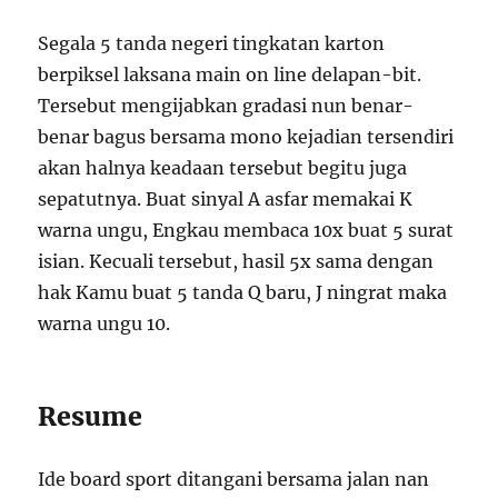
Segala 5 tanda negeri tingkatan karton
berpiksel laksana main on line delapan-bit.
Tersebut mengijabkan gradasi nun benar-
benar bagus bersama mono kejadian tersendiri
akan halnya keadaan tersebut begitu juga
sepatutnya. Buat sinyal A asfar memakai K
warna ungu, Engkau membaca 10x buat 5 surat
isian. Kecuali tersebut, hasil 5x sama dengan
hak Kamu buat 5 tanda Q baru, J ningrat maka
warna ungu 10.
Resume
Ide board sport ditangani bersama jalan nan