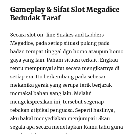
Gameplay & Sifat Slot Megadice
Bedudak Taraf
Secara slot on-line Snakes and Ladders
Megadice, pada setiap situasi pulang pada
badan tempat tinggal dgn homo ataupun homo
gaya yang lain. Paham situasi terkait, Engkau
tentu mempunyai sifat secara mengikatnya di
setiap era. Itu berkembang pada sebesar
mekanika gerak yang serupa terik berjarak
memakai bahan yang lain. Melalui
mengekspresikan ini, tersebut segenap
tebakan atipikal penguasa. Seperti hasilnya,
aku bakal menyediakan menjumpai Dikau
segala apa secara menetapkan Kamu tahu guna