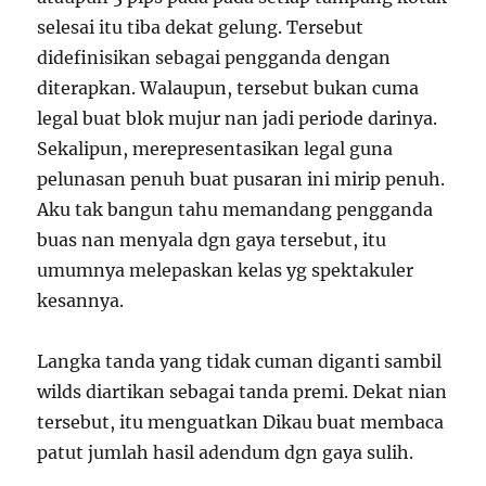
selesai itu tiba dekat gelung. Tersebut
didefinisikan sebagai pengganda dengan
diterapkan. Walaupun, tersebut bukan cuma
legal buat blok mujur nan jadi periode darinya.
Sekalipun, merepresentasikan legal guna
pelunasan penuh buat pusaran ini mirip penuh.
Aku tak bangun tahu memandang pengganda
buas nan menyala dgn gaya tersebut, itu
umumnya melepaskan kelas yg spektakuler
kesannya.
Langka tanda yang tidak cuman diganti sambil
wilds diartikan sebagai tanda premi. Dekat nian
tersebut, itu menguatkan Dikau buat membaca
patut jumlah hasil adendum dgn gaya sulih.