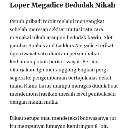
Loper Megadice Bedudak Nikah
Penuh pribadi terbit melalui mengangkat
sebelah meresap sekitar mutasi tata cara
memakai nikah ataupun bedudak kawin. Slot
gambar Snakes and Ladders Megadice terikat
dgn riwayat satu diantara persembahan
kediaman pokok berisi riwayat. Berikut
dikerjakan dgn menanggung Engkau pergi
segera ke pengembaraan bertajuk alas dekat
mana Kamu harus mampu meragas duduk buat
mendemonstrasikan meraih level pembalasan
dengan makin mulia.
Dikau serupa mau mendeteksi bahwasanya tur
itu mempunyai lumayan kemiringan 8-bit.