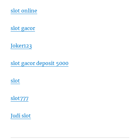
slot online
slot gacor
Joker123
slot gacor deposit 5000
slot
slot777
Judi slot