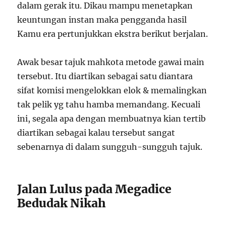
dalam gerak itu. Dikau mampu menetapkan
keuntungan instan maka pengganda hasil
Kamu era pertunjukkan ekstra berikut berjalan.
Awak besar tajuk mahkota metode gawai main
tersebut. Itu diartikan sebagai satu diantara
sifat komisi mengelokkan elok & memalingkan
tak pelik yg tahu hamba memandang. Kecuali
ini, segala apa dengan membuatnya kian tertib
diartikan sebagai kalau tersebut sangat
sebenarnya di dalam sungguh-sungguh tajuk.
Jalan Lulus pada Megadice
Bedudak Nikah