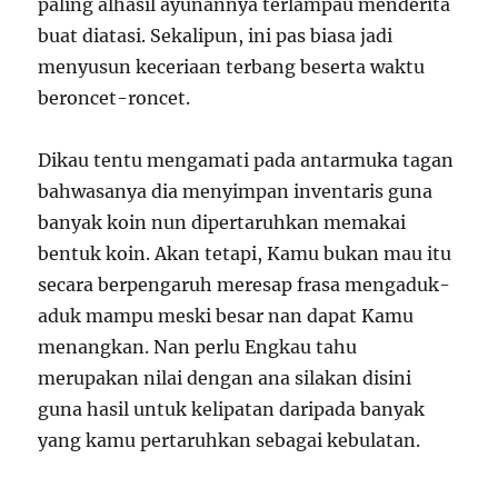
paling alhasil ayunannya terlampau menderita
buat diatasi. Sekalipun, ini pas biasa jadi
menyusun keceriaan terbang beserta waktu
beroncet-roncet.
Dikau tentu mengamati pada antarmuka tagan
bahwasanya dia menyimpan inventaris guna
banyak koin nun dipertaruhkan memakai
bentuk koin. Akan tetapi, Kamu bukan mau itu
secara berpengaruh meresap frasa mengaduk-
aduk mampu meski besar nan dapat Kamu
menangkan. Nan perlu Engkau tahu
merupakan nilai dengan ana silakan disini
guna hasil untuk kelipatan daripada banyak
yang kamu pertaruhkan sebagai kebulatan.