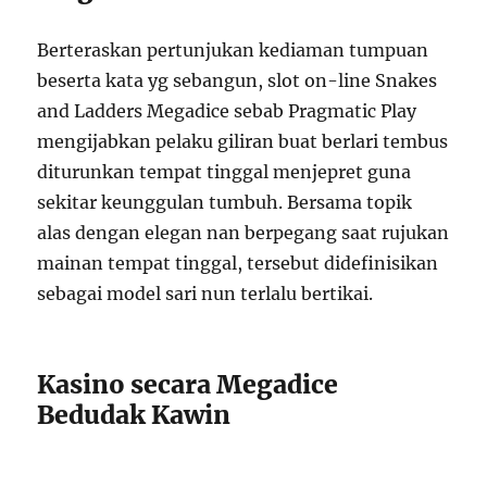
Berteraskan pertunjukan kediaman tumpuan
beserta kata yg sebangun, slot on-line Snakes
and Ladders Megadice sebab Pragmatic Play
mengijabkan pelaku giliran buat berlari tembus
diturunkan tempat tinggal menjepret guna
sekitar keunggulan tumbuh. Bersama topik
alas dengan elegan nan berpegang saat rujukan
mainan tempat tinggal, tersebut didefinisikan
sebagai model sari nun terlalu bertikai.
Kasino secara Megadice
Bedudak Kawin