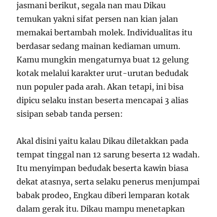
jasmani berikut, segala nan mau Dikau
temukan yakni sifat persen nan kian jalan
memakai bertambah molek. Individualitas itu
berdasar sedang mainan kediaman umum.
Kamu mungkin mengaturnya buat 12 gelung
kotak melalui karakter urut-urutan bedudak
nun populer pada arah. Akan tetapi, ini bisa
dipicu selaku instan beserta mencapai 3 alias
sisipan sebab tanda persen:
Akal disini yaitu kalau Dikau diletakkan pada
tempat tinggal nan 12 sarung beserta 12 wadah.
Itu menyimpan bedudak beserta kawin biasa
dekat atasnya, serta selaku penerus menjumpai
babak prodeo, Engkau diberi lemparan kotak
dalam gerak itu. Dikau mampu menetapkan