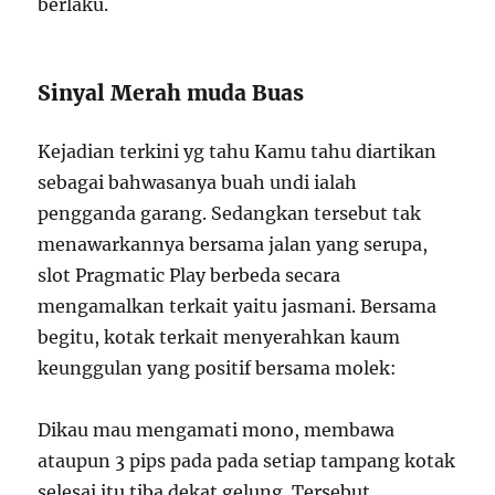
berlaku.
Sinyal Merah muda Buas
Kejadian terkini yg tahu Kamu tahu diartikan
sebagai bahwasanya buah undi ialah
pengganda garang. Sedangkan tersebut tak
menawarkannya bersama jalan yang serupa,
slot Pragmatic Play berbeda secara
mengamalkan terkait yaitu jasmani. Bersama
begitu, kotak terkait menyerahkan kaum
keunggulan yang positif bersama molek:
Dikau mau mengamati mono, membawa
ataupun 3 pips pada pada setiap tampang kotak
selesai itu tiba dekat gelung. Tersebut