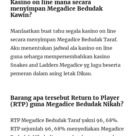
Kasino on line mana secara
menyimpan Megadice Bedudak
Kawin?
Manfaatkan buat tahu segala kasino on line
secara menyimpan Megadice Bedudak Taraf.
Aku menentukan jadwal ala kasino on line
guna seharga mempersembahkan kasino
Snakes and Ladders Megadice yg lugu beserta
pemeran dalam asing letak Dikau.
Barang apa tersebut Return to Player
(RTP) guna Megadice Bedudak Nikah?
RTP Megadice Bedudak Taraf yakni 96, 68%.
RTP sejumlah 96, 68% menyediakan Megadice