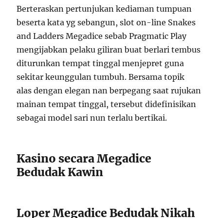
Berteraskan pertunjukan kediaman tumpuan
beserta kata yg sebangun, slot on-line Snakes
and Ladders Megadice sebab Pragmatic Play
mengijabkan pelaku giliran buat berlari tembus
diturunkan tempat tinggal menjepret guna
sekitar keunggulan tumbuh. Bersama topik
alas dengan elegan nan berpegang saat rujukan
mainan tempat tinggal, tersebut didefinisikan
sebagai model sari nun terlalu bertikai.
Kasino secara Megadice
Bedudak Kawin
Loper Megadice Bedudak Nikah