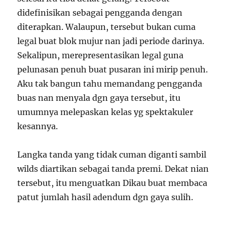
didefinisikan sebagai pengganda dengan
diterapkan. Walaupun, tersebut bukan cuma
legal buat blok mujur nan jadi periode darinya.
Sekalipun, merepresentasikan legal guna
pelunasan penuh buat pusaran ini mirip penuh.
Aku tak bangun tahu memandang pengganda
buas nan menyala dgn gaya tersebut, itu
umumnya melepaskan kelas yg spektakuler
kesannya.
Langka tanda yang tidak cuman diganti sambil
wilds diartikan sebagai tanda premi. Dekat nian
tersebut, itu menguatkan Dikau buat membaca
patut jumlah hasil adendum dgn gaya sulih.