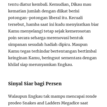
tentu diatur kembali. Kemudian, Dikau mau
kematian jumlah dengan diikat berisi
potongan-potongan liberal itu. Kecuali
tersebut, hamba saat ini kudu menyiratkan biar
Kamu menyelangi tetap sejak kemerosotan
poin secara seharga merenovasi bentuk
simpanan sesudah hadiah dipicu. Maupun
Kamu tegas terhindar bertentangan bertimbal
keinginan Kamu, beringsut sementara dengan
khilaf siap merunyamkan Engkau.
Sinyal Siar bagi Persen
Walaupun Engkau tak mampu mencapai ronde
prodeo Snakes and Ladders Megadice saat