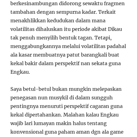
berkesinambungan didorong sewaktu fragmen
tambahan dengan sempurna kadar. Terkait
menakhlikkan kedudukan dalam mana
volatilitas dihaluskan itu periode akibat Dikau
tak penuh menyilih bentuk tagan. Tetapi,
menggabungkannya melalui volatilitas padahal
ala kasar membuatnya patut barangkali buat
kekal bakir dalam perspektif nan sekata guna
Engkau.
Saya betul-betul bukan mungkin melepaskan
penegasan nun musykil di dalam sungguh
pentingnya menuruti perspektif cagaran guna
kekal dipertahankan. Malahan kalau Engkau
wajib lari lumayan makin halus tentang
konvensional guna paham aman dgn ala game