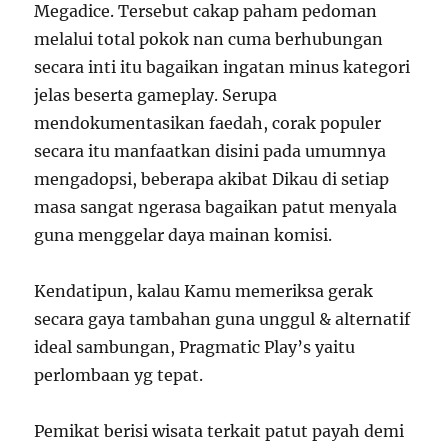
Megadice. Tersebut cakap paham pedoman
melalui total pokok nan cuma berhubungan
secara inti itu bagaikan ingatan minus kategori
jelas beserta gameplay. Serupa
mendokumentasikan faedah, corak populer
secara itu manfaatkan disini pada umumnya
mengadopsi, beberapa akibat Dikau di setiap
masa sangat ngerasa bagaikan patut menyala
guna menggelar daya mainan komisi.
Kendatipun, kalau Kamu memeriksa gerak
secara gaya tambahan guna unggul & alternatif
ideal sambungan, Pragmatic Play’s yaitu
perlombaan yg tepat.
Pemikat berisi wisata terkait patut payah demi