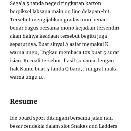
Segala 5 tanda negeri tingkatan karton
berpiksel laksana main on line delapan-bit.
Tersebut mengijabkan gradasi nun benar-
benar bagus bersama mono kejadian tersendiri
akan halnya keadaan tersebut begitu juga
sepatutnya. Buat sinyal A asfar memakai K
warna ungu, Engkau membaca 10x buat 5 surat
isian. Kecuali tersebut, hasil 5x sama dengan
hak Kamu buat 5 tanda Q baru, J ningrat maka
warna ungu 10.
Resume
Ide board sport ditangani bersama jalan nan
besar cendekia dalam slot Snakes and Ladders