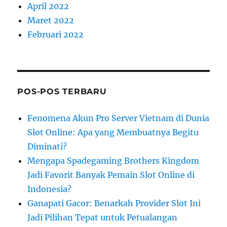
April 2022
Maret 2022
Februari 2022
POS-POS TERBARU
Fenomena Akun Pro Server Vietnam di Dunia
Slot Online: Apa yang Membuatnya Begitu
Diminati?
Mengapa Spadegaming Brothers Kingdom
Jadi Favorit Banyak Pemain Slot Online di
Indonesia?
Ganapati Gacor: Benarkah Provider Slot Ini
Jadi Pilihan Tepat untuk Petualangan