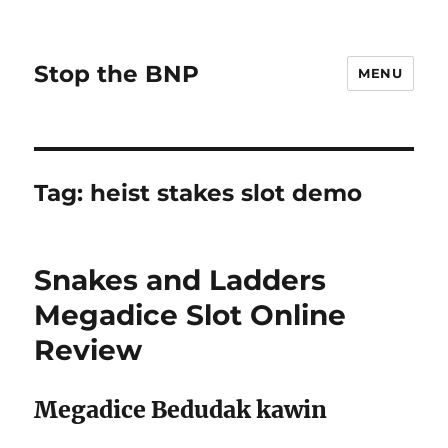
Stop the BNP
MENU
Tag:
heist stakes slot demo
Snakes and Ladders
Megadice Slot Online
Review
Megadice Bedudak kawin