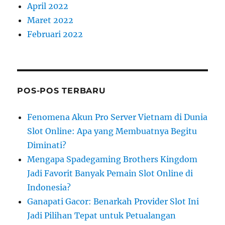
April 2022
Maret 2022
Februari 2022
POS-POS TERBARU
Fenomena Akun Pro Server Vietnam di Dunia
Slot Online: Apa yang Membuatnya Begitu
Diminati?
Mengapa Spadegaming Brothers Kingdom
Jadi Favorit Banyak Pemain Slot Online di
Indonesia?
Ganapati Gacor: Benarkah Provider Slot Ini
Jadi Pilihan Tepat untuk Petualangan