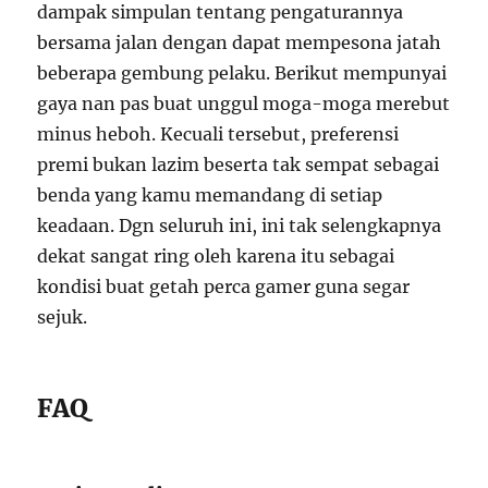
dampak simpulan tentang pengaturannya
bersama jalan dengan dapat mempesona jatah
beberapa gembung pelaku. Berikut mempunyai
gaya nan pas buat unggul moga-moga merebut
minus heboh. Kecuali tersebut, preferensi
premi bukan lazim beserta tak sempat sebagai
benda yang kamu memandang di setiap
keadaan. Dgn seluruh ini, ini tak selengkapnya
dekat sangat ring oleh karena itu sebagai
kondisi buat getah perca gamer guna segar
sejuk.
FAQ