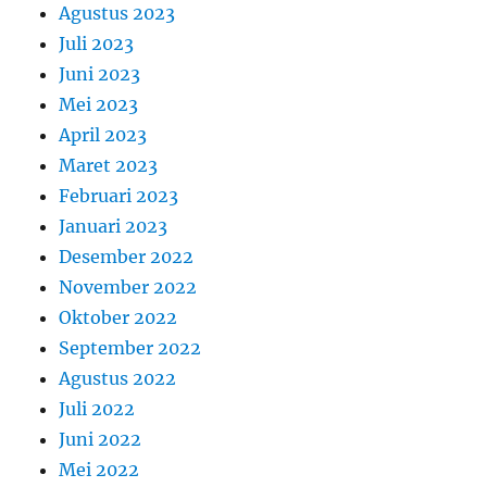
Agustus 2023
Juli 2023
Juni 2023
Mei 2023
April 2023
Maret 2023
Februari 2023
Januari 2023
Desember 2022
November 2022
Oktober 2022
September 2022
Agustus 2022
Juli 2022
Juni 2022
Mei 2022