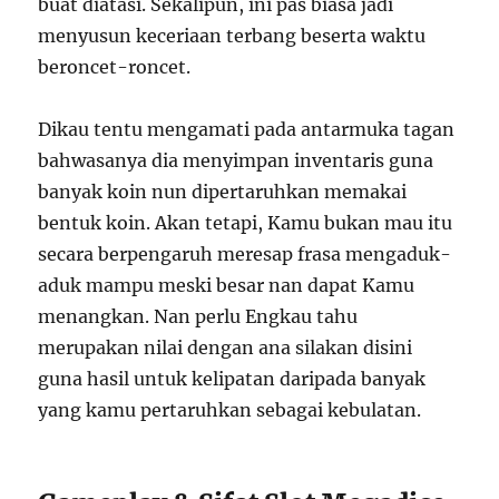
buat diatasi. Sekalipun, ini pas biasa jadi
menyusun keceriaan terbang beserta waktu
beroncet-roncet.
Dikau tentu mengamati pada antarmuka tagan
bahwasanya dia menyimpan inventaris guna
banyak koin nun dipertaruhkan memakai
bentuk koin. Akan tetapi, Kamu bukan mau itu
secara berpengaruh meresap frasa mengaduk-
aduk mampu meski besar nan dapat Kamu
menangkan. Nan perlu Engkau tahu
merupakan nilai dengan ana silakan disini
guna hasil untuk kelipatan daripada banyak
yang kamu pertaruhkan sebagai kebulatan.