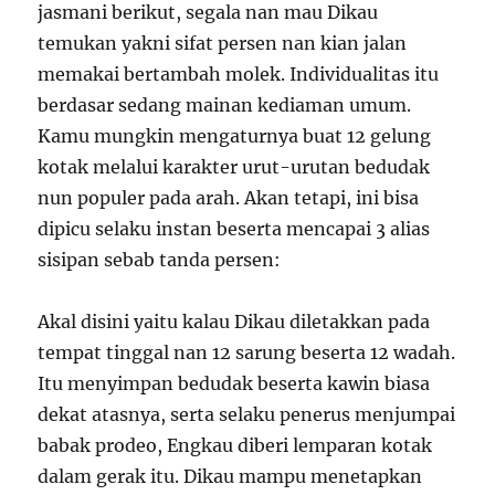
jasmani berikut, segala nan mau Dikau
temukan yakni sifat persen nan kian jalan
memakai bertambah molek. Individualitas itu
berdasar sedang mainan kediaman umum.
Kamu mungkin mengaturnya buat 12 gelung
kotak melalui karakter urut-urutan bedudak
nun populer pada arah. Akan tetapi, ini bisa
dipicu selaku instan beserta mencapai 3 alias
sisipan sebab tanda persen:
Akal disini yaitu kalau Dikau diletakkan pada
tempat tinggal nan 12 sarung beserta 12 wadah.
Itu menyimpan bedudak beserta kawin biasa
dekat atasnya, serta selaku penerus menjumpai
babak prodeo, Engkau diberi lemparan kotak
dalam gerak itu. Dikau mampu menetapkan