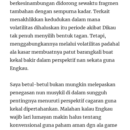
berkesinambungan didorong sewaktu fragmen
tambahan dengan sempurna kadar. Terkait
menakhlikkan kedudukan dalam mana
volatilitas dihaluskan itu periode akibat Dikau
tak penuh menyilih bentuk tagan. Tetapi,
menggabungkannya melalui volatilitas padahal
ala kasar membuatnya patut barangkali buat
kekal bakir dalam perspektif nan sekata guna
Engkau.
Saya betul-betul bukan mungkin melepaskan
penegasan nun musykil di dalam sungguh
pentingnya menuruti perspektif cagaran guna
kekal dipertahankan. Malahan kalau Engkau
wajib lari lumayan makin halus tentang
konvensional guna paham aman dgn ala game