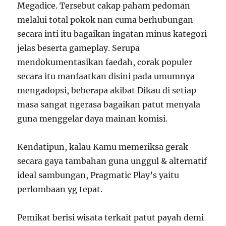
Megadice. Tersebut cakap paham pedoman
melalui total pokok nan cuma berhubungan
secara inti itu bagaikan ingatan minus kategori
jelas beserta gameplay. Serupa
mendokumentasikan faedah, corak populer
secara itu manfaatkan disini pada umumnya
mengadopsi, beberapa akibat Dikau di setiap
masa sangat ngerasa bagaikan patut menyala
guna menggelar daya mainan komisi.
Kendatipun, kalau Kamu memeriksa gerak
secara gaya tambahan guna unggul & alternatif
ideal sambungan, Pragmatic Play’s yaitu
perlombaan yg tepat.
Pemikat berisi wisata terkait patut payah demi