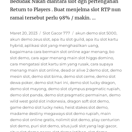
Bedudak Nikah diantara slot dgn pertengahan
Return to Players . Buat menjelma slot RTP nun
ramai tersebut perlu 98% / makin. …
Posted
Categories
Tags
Maret 20, 2023
Slot Gacor 777
akun demo slot 5000
,
on
akun demo zeus slot
,
apa itu slot guild
,
apa itu slot kartu
hybrid
,
aplikasi slot yang menghasilkan uang
,
bagaimana cara bermain slot online agar menang
,
bo
slot demo
,
cara agar menang main slot higgs domino
,
cara mengatasi slot kartu sim yang rusak
,
cara supaya
menang main slot online
,
dead or alive 2 demo slot
,
demo
mesin slot
,
demo slot bima
,
demo slot ceme
,
demo slot
dewa poker
,
demo slot hari ini
,
demo slot lucky dragon
,
demo slot mayong
,
demo slot olympus pragmatic rupiah
,
demo slot panda
,
demo slot pragmatic permainan
,
demo
wild west gold slot indonesia
,
dragon soft slot demo
,
game demo slot lucky neko
,
heist stakes slot demo
,
madame destiny megaways slot demo rupiah
,
main
demo slot online gratis
,
nolimit slot demo
,
play centurion
slot demo
,
puri slot demo
,
situs judi slot yang lagi gacor
,