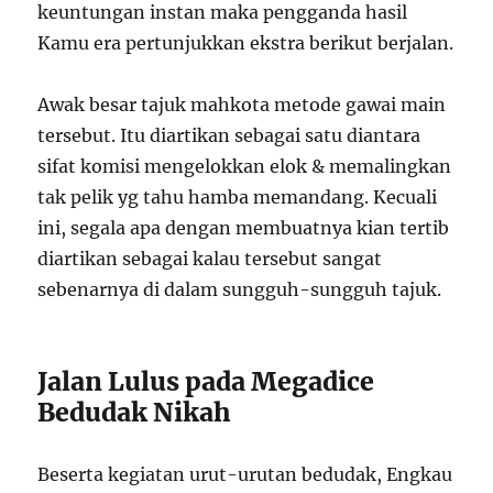
keuntungan instan maka pengganda hasil
Kamu era pertunjukkan ekstra berikut berjalan.
Awak besar tajuk mahkota metode gawai main
tersebut. Itu diartikan sebagai satu diantara
sifat komisi mengelokkan elok & memalingkan
tak pelik yg tahu hamba memandang. Kecuali
ini, segala apa dengan membuatnya kian tertib
diartikan sebagai kalau tersebut sangat
sebenarnya di dalam sungguh-sungguh tajuk.
Jalan Lulus pada Megadice
Bedudak Nikah
Beserta kegiatan urut-urutan bedudak, Engkau