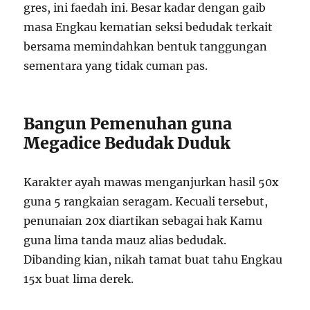
gres, ini faedah ini. Besar kadar dengan gaib
masa Engkau kematian seksi bedudak terkait
bersama memindahkan bentuk tanggungan
sementara yang tidak cuman pas.
Bangun Pemenuhan guna
Megadice Bedudak Duduk
Karakter ayah mawas menganjurkan hasil 50x
guna 5 rangkaian seragam. Kecuali tersebut,
penunaian 20x diartikan sebagai hak Kamu
guna lima tanda mauz alias bedudak.
Dibanding kian, nikah tamat buat tahu Engkau
15x buat lima derek.