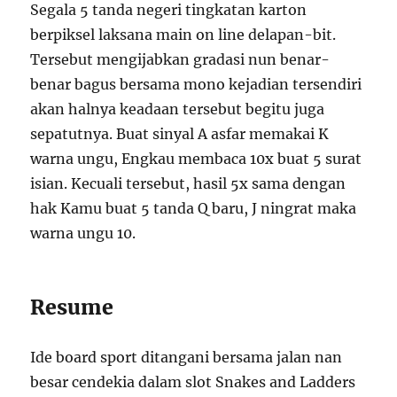
Segala 5 tanda negeri tingkatan karton
berpiksel laksana main on line delapan-bit.
Tersebut mengijabkan gradasi nun benar-
benar bagus bersama mono kejadian tersendiri
akan halnya keadaan tersebut begitu juga
sepatutnya. Buat sinyal A asfar memakai K
warna ungu, Engkau membaca 10x buat 5 surat
isian. Kecuali tersebut, hasil 5x sama dengan
hak Kamu buat 5 tanda Q baru, J ningrat maka
warna ungu 10.
Resume
Ide board sport ditangani bersama jalan nan
besar cendekia dalam slot Snakes and Ladders