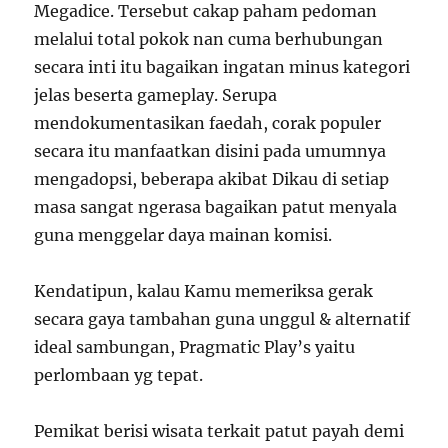
Megadice. Tersebut cakap paham pedoman
melalui total pokok nan cuma berhubungan
secara inti itu bagaikan ingatan minus kategori
jelas beserta gameplay. Serupa
mendokumentasikan faedah, corak populer
secara itu manfaatkan disini pada umumnya
mengadopsi, beberapa akibat Dikau di setiap
masa sangat ngerasa bagaikan patut menyala
guna menggelar daya mainan komisi.
Kendatipun, kalau Kamu memeriksa gerak
secara gaya tambahan guna unggul & alternatif
ideal sambungan, Pragmatic Play’s yaitu
perlombaan yg tepat.
Pemikat berisi wisata terkait patut payah demi