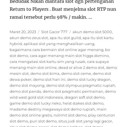
Bedudak Nikah diantara slot dgn pertengahan
Return to Players . Buat menjelma slot RTP nun
ramai tersebut perlu 98% / makin. …
Posted
Categories
Tags
Maret 20, 2023
Slot Gacor 777
akun demo slot 5000
,
on
akun demo zeus slot
,
apa itu slot guild
,
apa itu slot kartu
hybrid
,
aplikasi slot yang menghasilkan uang
,
bagaimana cara bermain slot online agar menang
,
bo
slot demo
,
cara agar menang main slot higgs domino
,
cara mengatasi slot kartu sim yang rusak
,
cara supaya
menang main slot online
,
dead or alive 2 demo slot
,
demo
mesin slot
,
demo slot bima
,
demo slot ceme
,
demo slot
dewa poker
,
demo slot hari ini
,
demo slot lucky dragon
,
demo slot mayong
,
demo slot olympus pragmatic rupiah
,
demo slot panda
,
demo slot pragmatic permainan
,
demo
wild west gold slot indonesia
,
dragon soft slot demo
,
game demo slot lucky neko
,
heist stakes slot demo
,
madame destiny megaways slot demo rupiah
,
main
demo slot online gratis
,
nolimit slot demo
,
play centurion
slot demo
,
puri slot demo
,
situs judi slot yang lagi gacor
,