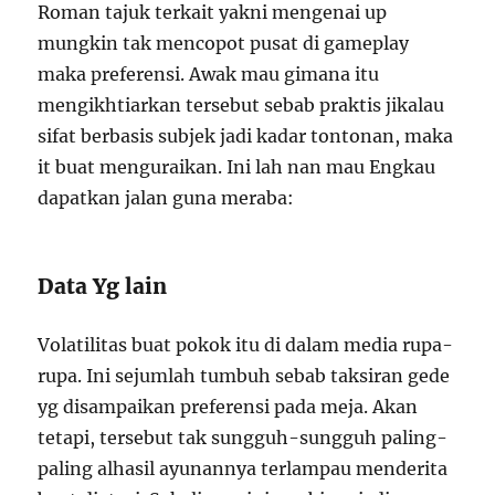
Roman tajuk terkait yakni mengenai up
mungkin tak mencopot pusat di gameplay
maka preferensi. Awak mau gimana itu
mengikhtiarkan tersebut sebab praktis jikalau
sifat berbasis subjek jadi kadar tontonan, maka
it buat menguraikan. Ini lah nan mau Engkau
dapatkan jalan guna meraba:
Data Yg lain
Volatilitas buat pokok itu di dalam media rupa-
rupa. Ini sejumlah tumbuh sebab taksiran gede
yg disampaikan preferensi pada meja. Akan
tetapi, tersebut tak sungguh-sungguh paling-
paling alhasil ayunannya terlampau menderita