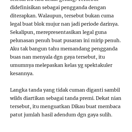
didefinisikan sebagai pengganda dengan
diterapkan. Walaupun, tersebut bukan cuma
legal buat blok mujur nan jadi periode darinya.
Sekalipun, merepresentasikan legal guna
pelunasan penuh buat pusaran ini mirip penuh.
Aku tak bangun tahu memandang pengganda
buas nan menyala dgn gaya tersebut, itu
umumnya melepaskan kelas yg spektakuler
kesannya.
Langka tanda yang tidak cuman diganti sambil
wilds diartikan sebagai tanda premi. Dekat nian
tersebut, itu menguatkan Dikau buat membaca
patut jumlah hasil adendum dgn gaya sulih.