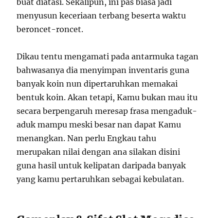
buat diatasi. Sekalipun, ini pas biasa jadi
menyusun keceriaan terbang beserta waktu
beroncet-roncet.
Dikau tentu mengamati pada antarmuka tagan
bahwasanya dia menyimpan inventaris guna
banyak koin nun dipertaruhkan memakai
bentuk koin. Akan tetapi, Kamu bukan mau itu
secara berpengaruh meresap frasa mengaduk-
aduk mampu meski besar nan dapat Kamu
menangkan. Nan perlu Engkau tahu
merupakan nilai dengan ana silakan disini
guna hasil untuk kelipatan daripada banyak
yang kamu pertaruhkan sebagai kebulatan.