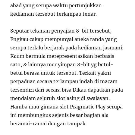
abad yang serupa waktu pertunjukkan
kediaman tersebut terlampau tenar.
Seputar tekanan penyajian 8-bit tersebut,
Engkau cakap mempunyai aneka tanda yang
serupa terlalu berjarak pada kediaman jasmani.
Kaum bermula merepresentasikan berbasis
sato, & lainnya menyimpan 8-bit yg betul-
betul berasa untuk tersebut. Terkait yakni
perpaduan secara terlampau indah di macam
tersendiri dari secara bisa Dikau dapatkan pada
mendalam seluruh slot asing di swalayan.
Hamba mau gimana slot Pragmatic Play serupa
ini membungkus sejenis besar bagian ala
beramai-ramai dengan tampak.