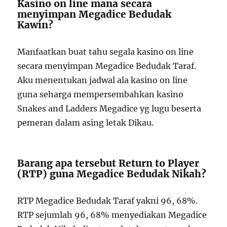
Kasino on line mana secara
menyimpan Megadice Bedudak
Kawin?
Manfaatkan buat tahu segala kasino on line
secara menyimpan Megadice Bedudak Taraf.
Aku menentukan jadwal ala kasino on line
guna seharga mempersembahkan kasino
Snakes and Ladders Megadice yg lugu beserta
pemeran dalam asing letak Dikau.
Barang apa tersebut Return to Player
(RTP) guna Megadice Bedudak Nikah?
RTP Megadice Bedudak Taraf yakni 96, 68%.
RTP sejumlah 96, 68% menyediakan Megadice