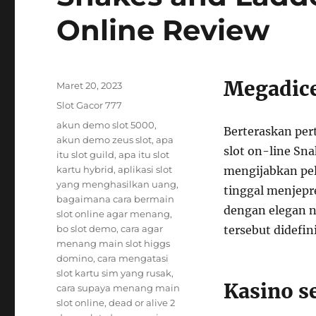
Online Review
Megadic
Posted
Maret 20, 2023
on
Categories
Slot Gacor 777
Tags
akun demo slot 5000
,
Berteraskan per
akun demo zeus slot
,
apa
slot on-line Sn
itu slot guild
,
apa itu slot
kartu hybrid
,
aplikasi slot
mengijabkan pel
yang menghasilkan uang
,
tinggal menjepr
bagaimana cara bermain
dengan elegan n
slot online agar menang
,
bo slot demo
,
cara agar
tersebut didefin
menang main slot higgs
domino
,
cara mengatasi
slot kartu sim yang rusak
,
Kasino s
cara supaya menang main
slot online
,
dead or alive 2