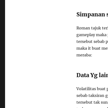
Simpanan s
Roman tajuk ter
gameplay maka p
tersebut sebab p
maka it buat me
meraba:
Data Yg lai
Volatilitas buat
sebab taksiran g
tersebut tak su