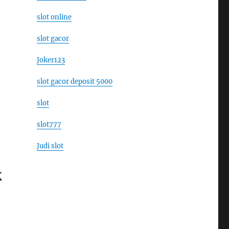
n
slot online
slot gacor
Joker123
slot gacor deposit 5000
slot
slot777
Judi slot
k