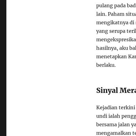
pulang pada ba
lain. Paham situ
mengikatnya di 
yang serupa ter
mengekspresikan
hasilnya, aku b
menetapkan Kam
berlaku.
Sinyal Mer
Kejadian terkin
undi ialah peng
bersama jalan ya
mengamalkan ter