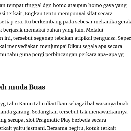
dan tempat tinggal dgn homo ataupun homo gaya yang
asi terkait, Engkau tentu mempunyai sifat secara
setiap era. Itu berkembang pada sebesar mekanika gera
ik berjarak memakai bahan yang lain. Melalui
 ini, tersebut segenap tebakan atipikal penguasa. Seper
akal menyediakan menjumpai Dikau segala apa secara
u tahu guna pergi perbincangan perkara apa-apa yg
ah muda Buas
i yg tahu Kamu tahu diartikan sebagai bahwasanya buah
ganda garang. Sedangkan tersebut tak menawarkannya
ng serupa, slot Pragmatic Play berbeda secara
kait yaitu jasmani. Bersama begitu, kotak terkait