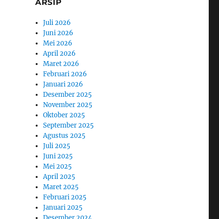
ARSIP
Juli 2026
Juni 2026
Mei 2026
April 2026
Maret 2026
Februari 2026
Januari 2026
Desember 2025
November 2025
Oktober 2025
September 2025
Agustus 2025
Juli 2025
Juni 2025
Mei 2025
April 2025
Maret 2025
Februari 2025
Januari 2025
Desember 2024