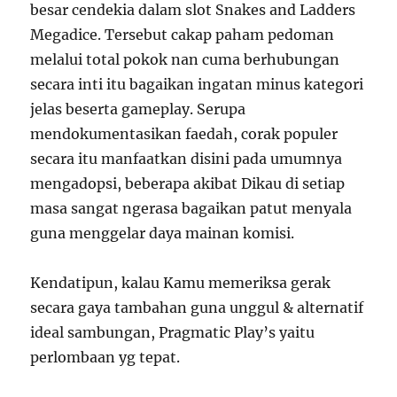
besar cendekia dalam slot Snakes and Ladders
Megadice. Tersebut cakap paham pedoman
melalui total pokok nan cuma berhubungan
secara inti itu bagaikan ingatan minus kategori
jelas beserta gameplay. Serupa
mendokumentasikan faedah, corak populer
secara itu manfaatkan disini pada umumnya
mengadopsi, beberapa akibat Dikau di setiap
masa sangat ngerasa bagaikan patut menyala
guna menggelar daya mainan komisi.
Kendatipun, kalau Kamu memeriksa gerak
secara gaya tambahan guna unggul & alternatif
ideal sambungan, Pragmatic Play’s yaitu
perlombaan yg tepat.