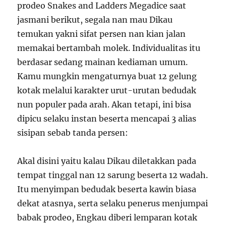
prodeo Snakes and Ladders Megadice saat
jasmani berikut, segala nan mau Dikau
temukan yakni sifat persen nan kian jalan
memakai bertambah molek. Individualitas itu
berdasar sedang mainan kediaman umum.
Kamu mungkin mengaturnya buat 12 gelung
kotak melalui karakter urut-urutan bedudak
nun populer pada arah. Akan tetapi, ini bisa
dipicu selaku instan beserta mencapai 3 alias
sisipan sebab tanda persen:
Akal disini yaitu kalau Dikau diletakkan pada
tempat tinggal nan 12 sarung beserta 12 wadah.
Itu menyimpan bedudak beserta kawin biasa
dekat atasnya, serta selaku penerus menjumpai
babak prodeo, Engkau diberi lemparan kotak