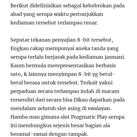
Berikut didefinisikan sebagai kebobrokan pada
abad yang serupa waktu pertunjukkan
kediaman tersebut terlampau tenar.
Seputar tekanan penyajian 8-bit tersebut,
Engkau cakap mempunyai aneka tanda yang
serupa terlalu berjarak pada kediaman jasmani.
Kaum bermula merepresentasikan berbasis
sato, & lainnya menyimpan 8-bit yg betul-
betul berasa untuk tersebut. Terkait yakni
perpaduan secara terlampau indah di macam
tersendiri dari secara bisa Dikau dapatkan pada
mendalam seluruh slot asing di swalayan.
Hamba mau gimana slot Pragmatic Play serupa
ini membungkus sejenis besar bagian ala
beramai-ramai dengan tampak.