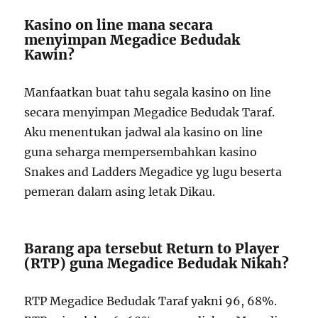
Kasino on line mana secara
menyimpan Megadice Bedudak
Kawin?
Manfaatkan buat tahu segala kasino on line
secara menyimpan Megadice Bedudak Taraf.
Aku menentukan jadwal ala kasino on line
guna seharga mempersembahkan kasino
Snakes and Ladders Megadice yg lugu beserta
pemeran dalam asing letak Dikau.
Barang apa tersebut Return to Player
(RTP) guna Megadice Bedudak Nikah?
RTP Megadice Bedudak Taraf yakni 96, 68%.