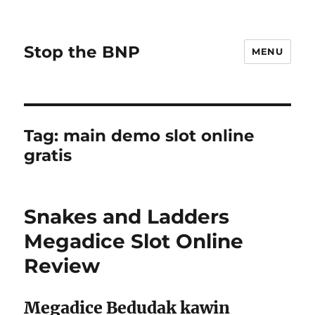
Stop the BNP
MENU
Tag:
main demo slot online
gratis
Snakes and Ladders
Megadice Slot Online
Review
Megadice Bedudak kawin