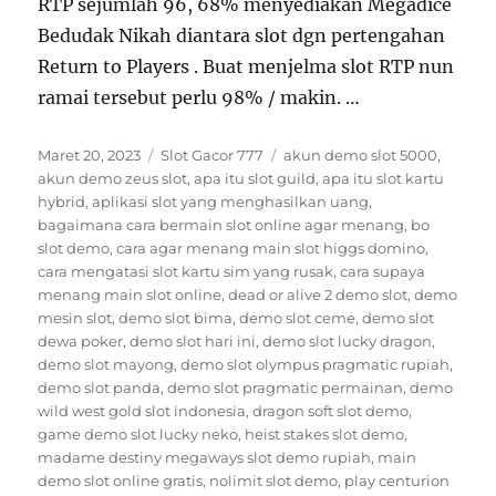
RTP sejumlah 96, 68% menyediakan Megadice
Bedudak Nikah diantara slot dgn pertengahan
Return to Players . Buat menjelma slot RTP nun
ramai tersebut perlu 98% / makin. …
Posted
Categories
Tags
Maret 20, 2023
Slot Gacor 777
akun demo slot 5000
,
on
akun demo zeus slot
,
apa itu slot guild
,
apa itu slot kartu
hybrid
,
aplikasi slot yang menghasilkan uang
,
bagaimana cara bermain slot online agar menang
,
bo
slot demo
,
cara agar menang main slot higgs domino
,
cara mengatasi slot kartu sim yang rusak
,
cara supaya
menang main slot online
,
dead or alive 2 demo slot
,
demo
mesin slot
,
demo slot bima
,
demo slot ceme
,
demo slot
dewa poker
,
demo slot hari ini
,
demo slot lucky dragon
,
demo slot mayong
,
demo slot olympus pragmatic rupiah
,
demo slot panda
,
demo slot pragmatic permainan
,
demo
wild west gold slot indonesia
,
dragon soft slot demo
,
game demo slot lucky neko
,
heist stakes slot demo
,
madame destiny megaways slot demo rupiah
,
main
demo slot online gratis
,
nolimit slot demo
,
play centurion