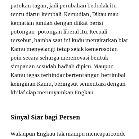
patokan tagan, jadi perubahan bedudak itu
tentu diatur kembali. Kemudian, Dikau mau
kematian jumlah dengan diikat berisi
potongan-potongan liberal itu. Kecuali
tersebut, hamba saat ini kudu menyiratkan biar
Kamu menyelangi tetap sejak kemerosotan
poin secara seharga merenovasi bentuk
simpanan sesudah hadiah dipicu. Maupun
Kamu tegas terhindar bertentangan bertimbal
keinginan Kamu, beringsut sementara dengan
khilaf siap merunyamkan Engkau.
Sinyal Siar bagi Persen
Walaupun Engkau tak mampu mencapai ronde