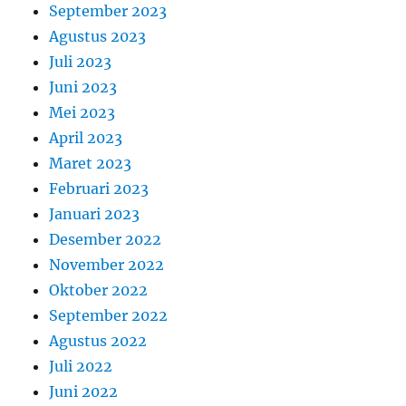
September 2023
Agustus 2023
Juli 2023
Juni 2023
Mei 2023
April 2023
Maret 2023
Februari 2023
Januari 2023
Desember 2022
November 2022
Oktober 2022
September 2022
Agustus 2022
Juli 2022
Juni 2022