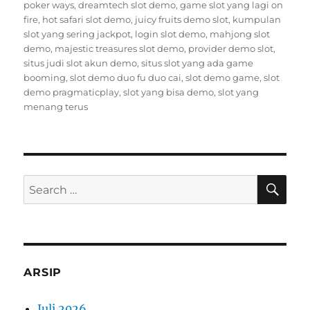
poker ways
,
dreamtech slot demo
,
game slot yang lagi on
fire
,
hot safari slot demo
,
juicy fruits demo slot
,
kumpulan
slot yang sering jackpot
,
login slot demo
,
mahjong slot
demo
,
majestic treasures slot demo
,
provider demo slot
,
situs judi slot akun demo
,
situs slot yang ada game
booming
,
slot demo duo fu duo cai
,
slot demo game
,
slot
demo pragmaticplay
,
slot yang bisa demo
,
slot yang
menang terus
SE
Search
for:
ARSIP
Juli 2026