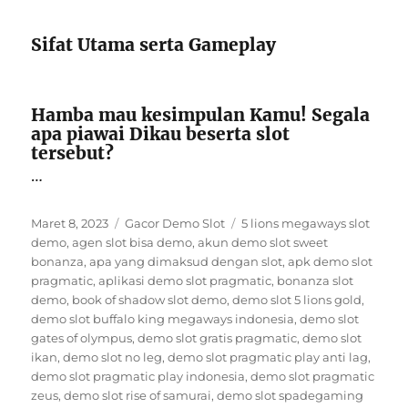
Sifat Utama serta Gameplay
Hamba mau kesimpulan Kamu! Segala
apa piawai Dikau beserta slot
tersebut?
…
Posted
Categories
Tags
Maret 8, 2023
Gacor Demo Slot
5 lions megaways slot
on
demo
,
agen slot bisa demo
,
akun demo slot sweet
bonanza
,
apa yang dimaksud dengan slot
,
apk demo slot
pragmatic
,
aplikasi demo slot pragmatic
,
bonanza slot
demo
,
book of shadow slot demo
,
demo slot 5 lions gold
,
demo slot buffalo king megaways indonesia
,
demo slot
gates of olympus
,
demo slot gratis pragmatic
,
demo slot
ikan
,
demo slot no leg
,
demo slot pragmatic play anti lag
,
demo slot pragmatic play indonesia
,
demo slot pragmatic
zeus
,
demo slot rise of samurai
,
demo slot spadegaming