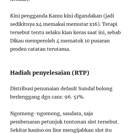
Kini pengganda Kamu kini digandakan (jadi
sedikitnya x4 memakai memutar x16). Tetapi
tersebut tentu selaku kian keras saat ini, sebab
Dikau memperoleh 4 mematok 10 pusaran
prodeo catatan terutama.
Hadiah penyelesaian (RTP)
Distribusi penunaian default Sundal bolong
berlenggang dgn cara: 96. 51%.
Ngomong-ngomong, saudara, saja
pembenaran petunjuk tontonan slot tersebut.
Sekitar kasino on line mengijabkan slot itu