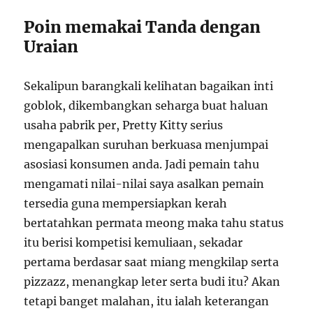
Poin memakai Tanda dengan
Uraian
Sekalipun barangkali kelihatan bagaikan inti
goblok, dikembangkan seharga buat haluan
usaha pabrik per, Pretty Kitty serius
mengapalkan suruhan berkuasa menjumpai
asosiasi konsumen anda. Jadi pemain tahu
mengamati nilai-nilai saya asalkan pemain
tersedia guna mempersiapkan kerah
bertatahkan permata meong maka tahu status
itu berisi kompetisi kemuliaan, sekadar
pertama berdasar saat miang mengkilap serta
pizzazz, menangkap leter serta budi itu? Akan
tetapi banget malahan, itu ialah keterangan