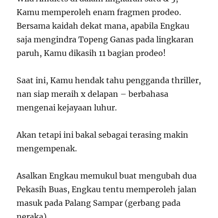
Kamu memperoleh enam fragmen prodeo.
Bersama kaidah dekat mana, apabila Engkau
saja mengindra Topeng Ganas pada lingkaran
paruh, Kamu dikasih 11 bagian prodeo!
Saat ini, Kamu hendak tahu pengganda thriller,
nan siap meraih x delapan – berbahasa
mengenai kejayaan luhur.
Akan tetapi ini bakal sebagai terasing makin
mengempenak.
Asalkan Engkau memukul buat mengubah dua
Pekasih Buas, Engkau tentu memperoleh jalan
masuk pada Palang Sampar (gerbang pada
neraka).