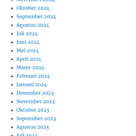
Oktober 2024
September 2024
Agustus 2024
Juli 2024
Juni 2024
Mei 2024
April 2024
Maret 2024
Februari 2024
Januari 2024
Desember 2023
November 2023
Oktober 2023
September 2023
Agustus 2023
Juli 2023