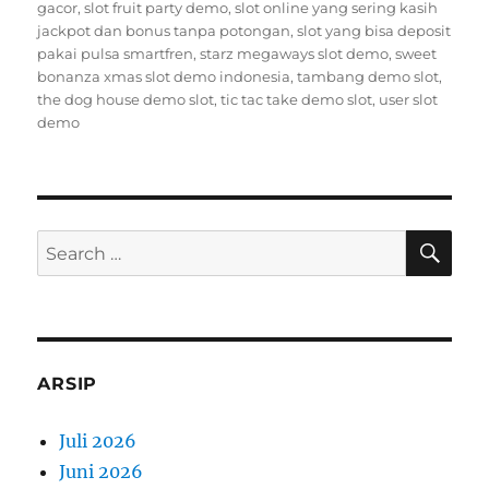
gacor
,
slot fruit party demo
,
slot online yang sering kasih
jackpot dan bonus tanpa potongan
,
slot yang bisa deposit
pakai pulsa smartfren
,
starz megaways slot demo
,
sweet
bonanza xmas slot demo indonesia
,
tambang demo slot
,
the dog house demo slot
,
tic tac take demo slot
,
user slot
demo
SE
Search
for:
ARSIP
Juli 2026
Juni 2026