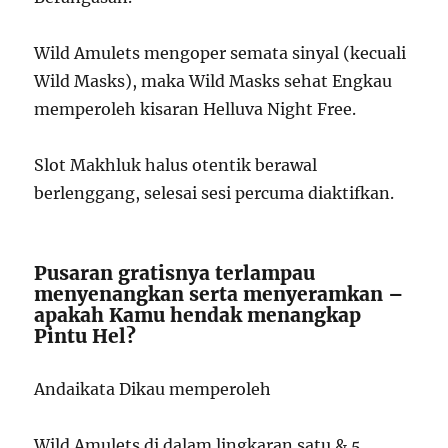
Wild Amulets mengoper semata sinyal (kecuali
Wild Masks), maka Wild Masks sehat Engkau
memperoleh kisaran Helluva Night Free.
Slot Makhluk halus otentik berawal
berlenggang, selesai sesi percuma diaktifkan.
Pusaran gratisnya terlampau
menyenangkan serta menyeramkan –
apakah Kamu hendak menangkap
Pintu Hel?
Andaikata Dikau memperoleh
Wild Amulets di dalam lingkaran satu & 5,