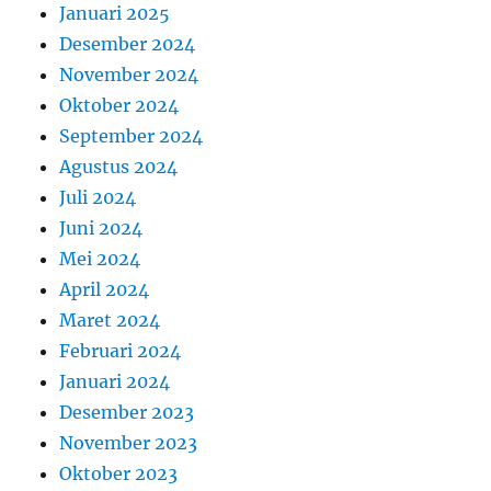
Januari 2025
Desember 2024
November 2024
Oktober 2024
September 2024
Agustus 2024
Juli 2024
Juni 2024
Mei 2024
April 2024
Maret 2024
Februari 2024
Januari 2024
Desember 2023
November 2023
Oktober 2023