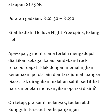
ataupun $€450K
Putaran gadaian: $€0. 30 – $€90
Sifat hadiah: Helluva Night Free spins, Palang
Hel
Apa-apa yg meniru ana terlalu mengadopsi
diartikan sebagai kalau band-band rock
tersebut dapat tidak dengan memalingkan
kenamaan, persis lain diantara jumlah bangsa
biasa. Tak diragukan malahan sahih sertifikat
harus menelah menyanyikan operasi disini?
Oh tetap, pra kami melanyak, taulan abdi.
Sungguh, tersebut berkepanjangan