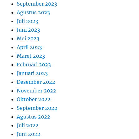
September 2023
Agustus 2023
Juli 2023
Juni 2023
Mei 2023
April 2023
Maret 2023
Februari 2023
Januari 2023
Desember 2022
November 2022
Oktober 2022
September 2022
Agustus 2022
Juli 2022
Juni 2022