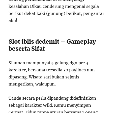
kesalahan Dikau cenderung mengenai segala
berikut dekat kaki (gunung) berikut, pengantar
aku!
Slot iblis dedemit – Gameplay
beserta Sifat
Siluman mempunyai 5 gelung dgn per 3
karakter, bersama tersedia 30 paylines nun
dipasang. Wisata sari bukan sejenis
mengerikan, walaupun.
Tanda secara perlu dipandang didefinisikan
sebagai karakter Wild. Kamu menyimpan
Cermat Hidup tanpa aturan bersama Topeng