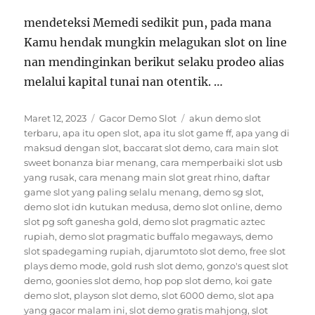
mendeteksi Memedi sedikit pun, pada mana
Kamu hendak mungkin melagukan slot on line
nan mendinginkan berikut selaku prodeo alias
melalui kapital tunai nan otentik. …
Posted
Categories
Tags
Maret 12, 2023
Gacor Demo Slot
akun demo slot
on
terbaru
,
apa itu open slot
,
apa itu slot game ff
,
apa yang di
maksud dengan slot
,
baccarat slot demo
,
cara main slot
sweet bonanza biar menang
,
cara memperbaiki slot usb
yang rusak
,
cara menang main slot great rhino
,
daftar
game slot yang paling selalu menang
,
demo sg slot
,
demo slot idn kutukan medusa
,
demo slot online
,
demo
slot pg soft ganesha gold
,
demo slot pragmatic aztec
rupiah
,
demo slot pragmatic buffalo megaways
,
demo
slot spadegaming rupiah
,
djarumtoto slot demo
,
free slot
plays demo mode
,
gold rush slot demo
,
gonzo's quest slot
demo
,
goonies slot demo
,
hop pop slot demo
,
koi gate
demo slot
,
playson slot demo
,
slot 6000 demo
,
slot apa
yang gacor malam ini
,
slot demo gratis mahjong
,
slot