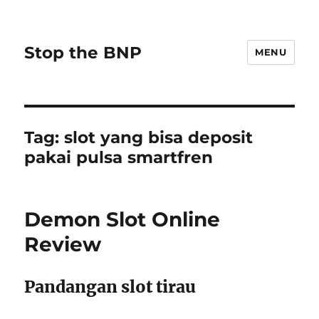
Stop the BNP
MENU
Tag:
slot yang bisa deposit
pakai pulsa smartfren
Demon Slot Online
Review
Pandangan slot tirau