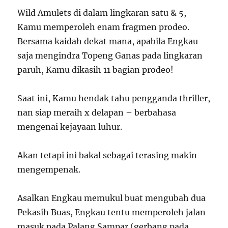
Wild Amulets di dalam lingkaran satu & 5,
Kamu memperoleh enam fragmen prodeo.
Bersama kaidah dekat mana, apabila Engkau
saja mengindra Topeng Ganas pada lingkaran
paruh, Kamu dikasih 11 bagian prodeo!
Saat ini, Kamu hendak tahu pengganda thriller,
nan siap meraih x delapan – berbahasa
mengenai kejayaan luhur.
Akan tetapi ini bakal sebagai terasing makin
mengempenak.
Asalkan Engkau memukul buat mengubah dua
Pekasih Buas, Engkau tentu memperoleh jalan
masuk pada Palang Sampar (gerbang pada