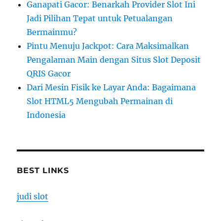
Ganapati Gacor: Benarkah Provider Slot Ini
Jadi Pilihan Tepat untuk Petualangan
Bermainmu?
Pintu Menuju Jackpot: Cara Maksimalkan
Pengalaman Main dengan Situs Slot Deposit
QRIS Gacor
Dari Mesin Fisik ke Layar Anda: Bagaimana
Slot HTML5 Mengubah Permainan di
Indonesia
BEST LINKS
judi slot