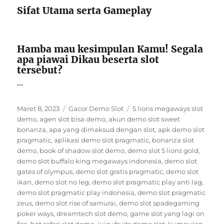
Sifat Utama serta Gameplay
Hamba mau kesimpulan Kamu! Segala
apa piawai Dikau beserta slot
tersebut?
…
Posted
Categories
Tags
Maret 8, 2023
Gacor Demo Slot
5 lions megaways slot
on
demo
,
agen slot bisa demo
,
akun demo slot sweet
bonanza
,
apa yang dimaksud dengan slot
,
apk demo slot
pragmatic
,
aplikasi demo slot pragmatic
,
bonanza slot
demo
,
book of shadow slot demo
,
demo slot 5 lions gold
,
demo slot buffalo king megaways indonesia
,
demo slot
gates of olympus
,
demo slot gratis pragmatic
,
demo slot
ikan
,
demo slot no leg
,
demo slot pragmatic play anti lag
,
demo slot pragmatic play indonesia
,
demo slot pragmatic
zeus
,
demo slot rise of samurai
,
demo slot spadegaming
poker ways
,
dreamtech slot demo
,
game slot yang lagi on