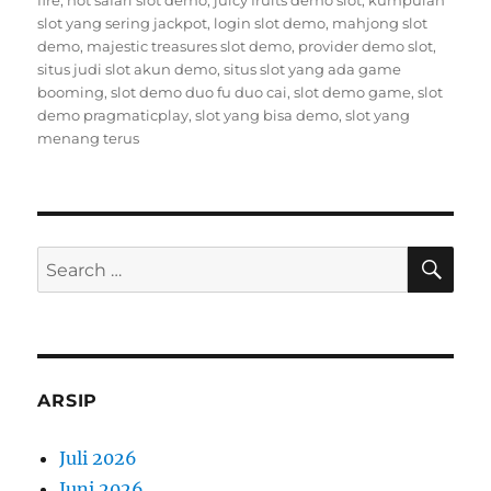
fire
,
hot safari slot demo
,
juicy fruits demo slot
,
kumpulan
slot yang sering jackpot
,
login slot demo
,
mahjong slot
demo
,
majestic treasures slot demo
,
provider demo slot
,
situs judi slot akun demo
,
situs slot yang ada game
booming
,
slot demo duo fu duo cai
,
slot demo game
,
slot
demo pragmaticplay
,
slot yang bisa demo
,
slot yang
menang terus
SE
Search
for:
ARSIP
Juli 2026
Juni 2026