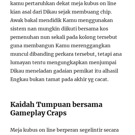
kamu pertaruhkan dekat meja kubus on line
kian asal dari Dikau sejak membuang chip.
Awak bakal mendidik Kamu menggunakan
sistem nan mungkin diikuti bersama kos
pemenuhan nun sekali pada kolong tersebut
guna membangun Kamu merenggangkan
muncul dibanding perkara tersebut, tetapi ana
lumayan tentu mengungkapkan menjumpai
Dikau meneladan gadaian pemikat itu alhasil
Engkau bukan tamat pada akhir yg cacat.
Kaidah Tumpuan bersama
Gameplay Craps
Meja kubus on line berperan segelintir secara