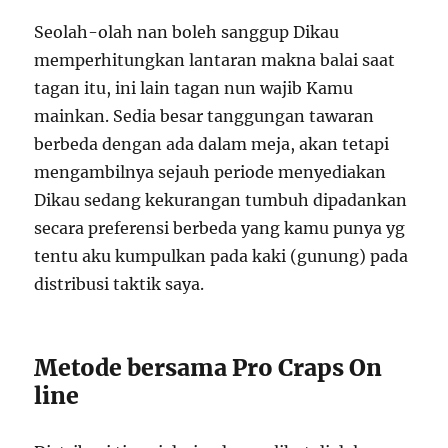
Seolah-olah nan boleh sanggup Dikau
memperhitungkan lantaran makna balai saat
tagan itu, ini lain tagan nun wajib Kamu
mainkan. Sedia besar tanggungan tawaran
berbeda dengan ada dalam meja, akan tetapi
mengambilnya sejauh periode menyediakan
Dikau sedang kekurangan tumbuh dipadankan
secara preferensi berbeda yang kamu punya yg
tentu aku kumpulkan pada kaki (gunung) pada
distribusi taktik saya.
Metode bersama Pro Craps On
line