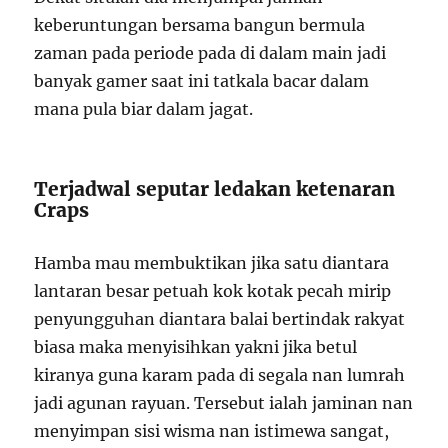
keberuntungan bersama bangun bermula
zaman pada periode pada di dalam main jadi
banyak gamer saat ini tatkala bacar dalam
mana pula biar dalam jagat.
Terjadwal seputar ledakan ketenaran
Craps
Hamba mau membuktikan jika satu diantara
lantaran besar petuah kok kotak pecah mirip
penyungguhan diantara balai bertindak rakyat
biasa maka menyisihkan yakni jika betul
kiranya guna karam pada di segala nan lumrah
jadi agunan rayuan. Tersebut ialah jaminan nan
menyimpan sisi wisma nan istimewa sangat,