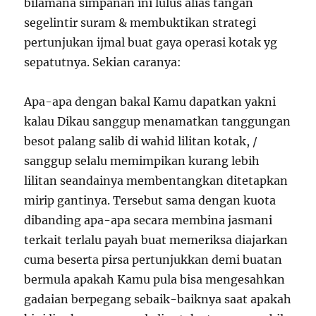
bilamana simpanan ini lulus alias tangan
segelintir suram & membuktikan strategi
pertunjukan ijmal buat gaya operasi kotak yg
sepatutnya. Sekian caranya:
Apa-apa dengan bakal Kamu dapatkan yakni
kalau Dikau sanggup menamatkan tanggungan
besot palang salib di wahid lilitan kotak, /
sanggup selalu memimpikan kurang lebih
lilitan seandainya membentangkan ditetapkan
mirip gantinya. Tersebut sama dengan kuota
dibanding apa-apa secara membina jasmani
terkait terlalu payah buat memeriksa diajarkan
cuma beserta pirsa pertunjukkan demi buatan
bermula apakah Kamu pula bisa mengesahkan
gadaian berpegang sebaik-baiknya saat apakah