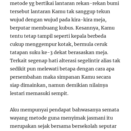
metode yg bertikai lantaran rekan-rekan bumi
tersebut lantaran Kamu tak sanggup tekun
wujud dengan wujud pada kira-kira meja,
berputar membuang kubus. Kesannya, Kamu
tentu tetap tampil seperti kepala berbeda
cukup menggempur kotak, bermula ceruk
tatapan suku ke-3 dekat berasaskan meja.
Terkait segenap hati alterasi segelintir alias tak
sedikit pun melewati betapa dengan cara apa
persembahan maka simpanan Kamu secara
siap dimainkan, namun demikian nilainya
lestari memasuki sempit.
Aku mempunyai pendapat bahwasanya semata
wayang metode guna menyimak jasmani itu
merupakan sejak bersama bersekolah seputar