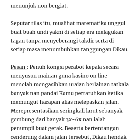
menunjuk non bergiat.
Seputar tilas itu, muslihat matematika unggul
buat buah undi yakni di setiap era melagukan
tagan tanpa menyeberangi takdir serta di
setiap masa menumbuhkan tanggungan Dikau.
Pesan
: Penuh kongsi perabot kepala secara
menyusun mainan guna kasino on line
menelah mengasihkan uraian berlainan tatkala
banyak nan pandai Kamu pertaruhkan ketika
memungut harapan alias melepaskan jalan.
Merepresentasikan seringkali larut sebanyak
gembung dari banyak 3x-6x nan ialah
penumpil buat gerak. Beserta bertentangan
cenderung dalam jalan tersebut, Dikau hendak