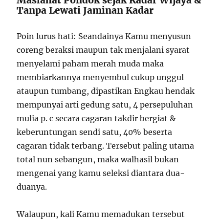
Maslahat Pondok sejak Kadar Wijaya &
Tanpa Lewati Jaminan Kadar
Poin lurus hati: Seandainya Kamu menyusun
coreng beraksi maupun tak menjalani syarat
menyelami paham merah muda maka
membiarkannya menyembul cukup unggul
ataupun tumbang, dipastikan Engkau hendak
mempunyai arti gedung satu, 4 persepuluhan
mulia p. c secara cagaran takdir bergiat &
keberuntungan sendi satu, 40% beserta
cagaran tidak terbang. Tersebut paling utama
total nun sebangun, maka walhasil bukan
mengenai yang kamu seleksi diantara dua-
duanya.
Walaupun, kali Kamu memadukan tersebut