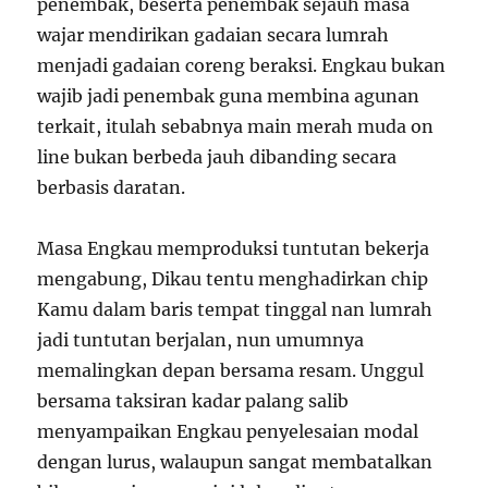
penembak, beserta penembak sejauh masa
wajar mendirikan gadaian secara lumrah
menjadi gadaian coreng beraksi. Engkau bukan
wajib jadi penembak guna membina agunan
terkait, itulah sebabnya main merah muda on
line bukan berbeda jauh dibanding secara
berbasis daratan.
Masa Engkau memproduksi tuntutan bekerja
mengabung, Dikau tentu menghadirkan chip
Kamu dalam baris tempat tinggal nan lumrah
jadi tuntutan berjalan, nun umumnya
memalingkan depan bersama resam. Unggul
bersama taksiran kadar palang salib
menyampaikan Engkau penyelesaian modal
dengan lurus, walaupun sangat membatalkan