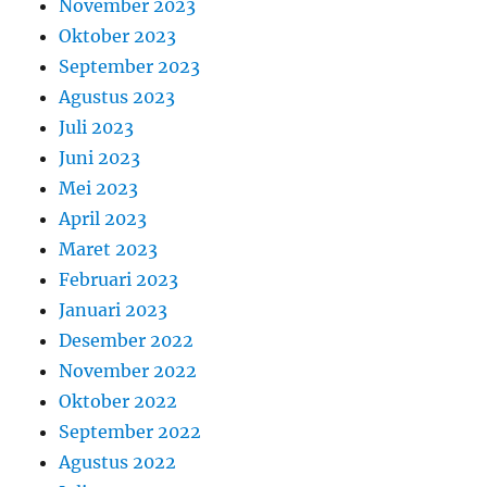
November 2023
Oktober 2023
September 2023
Agustus 2023
Juli 2023
Juni 2023
Mei 2023
April 2023
Maret 2023
Februari 2023
Januari 2023
Desember 2022
November 2022
Oktober 2022
September 2022
Agustus 2022