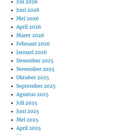
Juli 2026
Juni 2026
Mei 2026
April 2026
Maret 2026
Februari 2026
Januari 2026
Desember 2025
November 2025
Oktober 2025
September 2025
Agustus 2025
Juli 2025
Juni 2025
Mei 2025
April 2025