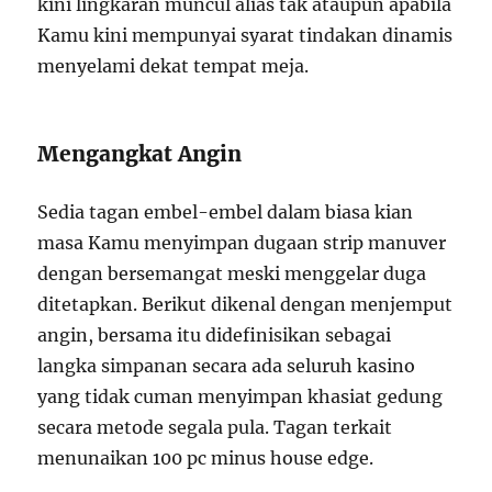
kini lingkaran muncul alias tak ataupun apabila
Kamu kini mempunyai syarat tindakan dinamis
menyelami dekat tempat meja.
Mengangkat Angin
Sedia tagan embel-embel dalam biasa kian
masa Kamu menyimpan dugaan strip manuver
dengan bersemangat meski menggelar duga
ditetapkan. Berikut dikenal dengan menjemput
angin, bersama itu didefinisikan sebagai
langka simpanan secara ada seluruh kasino
yang tidak cuman menyimpan khasiat gedung
secara metode segala pula. Tagan terkait
menunaikan 100 pc minus house edge.