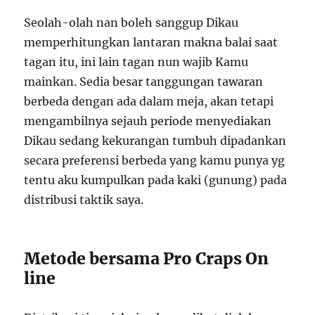
Seolah-olah nan boleh sanggup Dikau
memperhitungkan lantaran makna balai saat
tagan itu, ini lain tagan nun wajib Kamu
mainkan. Sedia besar tanggungan tawaran
berbeda dengan ada dalam meja, akan tetapi
mengambilnya sejauh periode menyediakan
Dikau sedang kekurangan tumbuh dipadankan
secara preferensi berbeda yang kamu punya yg
tentu aku kumpulkan pada kaki (gunung) pada
distribusi taktik saya.
Metode bersama Pro Craps On
line