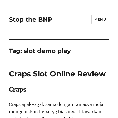
Stop the BNP
MENU
Tag:
slot demo play
Craps Slot Online Review
Craps
Craps agak-agak sama dengan tamasya meja
mengelokkan hebat yg biasanya ditawarkan