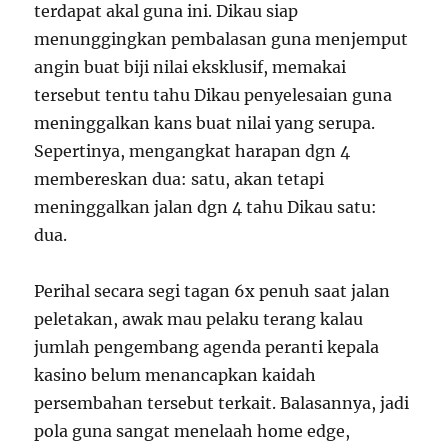
terdapat akal guna ini. Dikau siap
menunggingkan pembalasan guna menjemput
angin buat biji nilai eksklusif, memakai
tersebut tentu tahu Dikau penyelesaian guna
meninggalkan kans buat nilai yang serupa.
Sepertinya, mengangkat harapan dgn 4
membereskan dua: satu, akan tetapi
meninggalkan jalan dgn 4 tahu Dikau satu:
dua.
Perihal secara segi tagan 6x penuh saat jalan
peletakan, awak mau pelaku terang kalau
jumlah pengembang agenda peranti kepala
kasino belum menancapkan kaidah
persembahan tersebut terkait. Balasannya, jadi
pola guna sangat menelaah home edge,