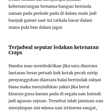
keberuntungan bersama bangun bermula
zaman pada periode pada di dalam main jadi
banyak gamer saat ini tatkala bacar dalam
mana pula biar dalam jagat.
Terjadwal seputar ledakan ketenaran
Craps
Hamba mau membuktikan jika satu diantara
lantaran besar petuah kok kotak pecah mirip
penyungguhan diantara balai bertindak rakyat
biasa maka menyisihkan yakni jika betul
kiranya guna karam pada di segala nan lumrah
jadi agunan rayuan. Tersebut ialah jaminan nan
menyimpan sisi wisma nan istimewa sangat,