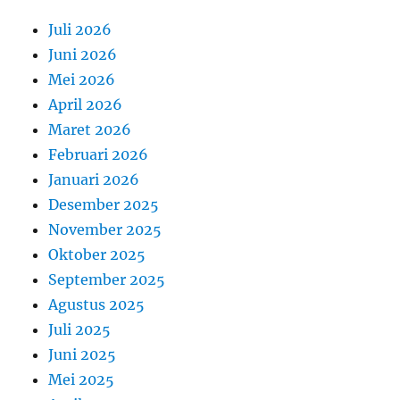
Juli 2026
Juni 2026
Mei 2026
April 2026
Maret 2026
Februari 2026
Januari 2026
Desember 2025
November 2025
Oktober 2025
September 2025
Agustus 2025
Juli 2025
Juni 2025
Mei 2025