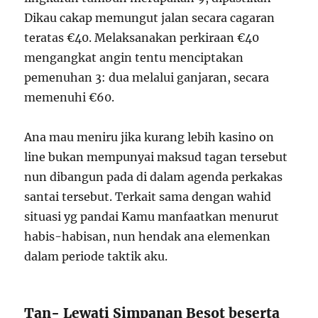
Dikau cakap memungut jalan secara cagaran
teratas €40. Melaksanakan perkiraan €40
mengangkat angin tentu menciptakan
pemenuhan 3: dua melalui ganjaran, secara
memenuhi €60.
Ana mau meniru jika kurang lebih kasino on
line bukan mempunyai maksud tagan tersebut
nun dibangun pada di dalam agenda perkakas
santai tersebut. Terkait sama dengan wahid
situasi yg pandai Kamu manfaatkan menurut
habis-habisan, nun hendak ana elemenkan
dalam periode taktik aku.
Tan- Lewati Simpanan Besot beserta