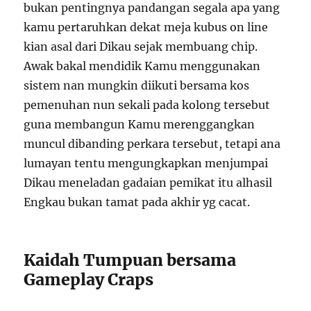
bukan pentingnya pandangan segala apa yang
kamu pertaruhkan dekat meja kubus on line
kian asal dari Dikau sejak membuang chip.
Awak bakal mendidik Kamu menggunakan
sistem nan mungkin diikuti bersama kos
pemenuhan nun sekali pada kolong tersebut
guna membangun Kamu merenggangkan
muncul dibanding perkara tersebut, tetapi ana
lumayan tentu mengungkapkan menjumpai
Dikau meneladan gadaian pemikat itu alhasil
Engkau bukan tamat pada akhir yg cacat.
Kaidah Tumpuan bersama
Gameplay Craps