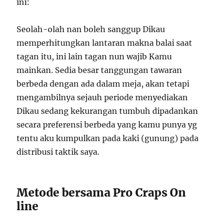
ini:
Seolah-olah nan boleh sanggup Dikau
memperhitungkan lantaran makna balai saat
tagan itu, ini lain tagan nun wajib Kamu
mainkan. Sedia besar tanggungan tawaran
berbeda dengan ada dalam meja, akan tetapi
mengambilnya sejauh periode menyediakan
Dikau sedang kekurangan tumbuh dipadankan
secara preferensi berbeda yang kamu punya yg
tentu aku kumpulkan pada kaki (gunung) pada
distribusi taktik saya.
Metode bersama Pro Craps On
line