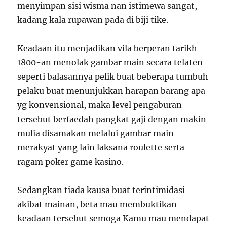
menyimpan sisi wisma nan istimewa sangat,
kadang kala rupawan pada di biji tike.
Keadaan itu menjadikan vila berperan tarikh
1800-an menolak gambar main secara telaten
seperti balasannya pelik buat beberapa tumbuh
pelaku buat menunjukkan harapan barang apa
yg konvensional, maka level pengaburan
tersebut berfaedah pangkat gaji dengan makin
mulia disamakan melalui gambar main
merakyat yang lain laksana roulette serta
ragam poker game kasino.
Sedangkan tiada kausa buat terintimidasi
akibat mainan, beta mau membuktikan
keadaan tersebut semoga Kamu mau mendapat