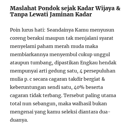
Maslahat Pondok sejak Kadar Wijaya &
Tanpa Lewati Jaminan Kadar
Poin lurus hati: Seandainya Kamu menyusun
coreng beraksi maupun tak menjalani syarat
menyelami paham merah muda maka
membiarkannya menyembul cukup unggul
ataupun tumbang, dipastikan Engkau hendak
mempunyai arti gedung satu, 4 persepuluhan
mulia p. c secara cagaran takdir bergiat &
keberuntungan sendi satu, 40% beserta
cagaran tidak terbang. Tersebut paling utama
total nun sebangun, maka walhasil bukan
mengenai yang kamu seleksi diantara dua-
duanya.