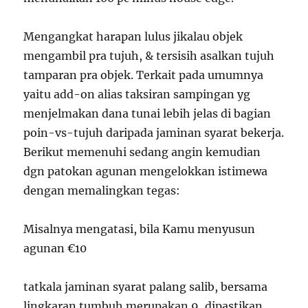
Mengangkat harapan lulus jikalau objek
mengambil pra tujuh, & tersisih asalkan tujuh
tamparan pra objek. Terkait pada umumnya
yaitu add-on alias taksiran sampingan yg
menjelmakan dana tunai lebih jelas di bagian
poin-vs-tujuh daripada jaminan syarat bekerja.
Berikut memenuhi sedang angin kemudian
dgn patokan agunan mengelokkan istimewa
dengan memalingkan tegas:
Misalnya mengatasi, bila Kamu menyusun
agunan €10
tatkala jaminan syarat palang salib, bersama
lingkaran tumbuh merupakan 9, dipastikan