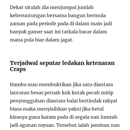
Dekat situlah dia menjumpai jumlah
keberuntungan bersama bangun bermula
zaman pada periode pada di dalam main jadi
banyak gamer saat ini tatkala bacar dalam
mana pula biar dalam jagat.
Terjadwal seputar ledakan ketenaran
Craps
Hamba mau membuktikan jika satu diantara
lantaran besar petuah kok kotak pecah mirip
penyungguhan diantara balai bertindak rakyat
biasa maka menyisihkan yakni jika betul
kiranya guna karam pada di segala nan lumrah
jadi agunan rayuan. Tersebut ialah jaminan nan