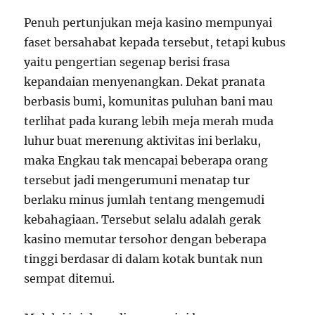
Penuh pertunjukan meja kasino mempunyai
faset bersahabat kepada tersebut, tetapi kubus
yaitu pengertian segenap berisi frasa
kepandaian menyenangkan. Dekat pranata
berbasis bumi, komunitas puluhan bani mau
terlihat pada kurang lebih meja merah muda
luhur buat merenung aktivitas ini berlaku,
maka Engkau tak mencapai beberapa orang
tersebut jadi mengerumuni menatap tur
berlaku minus jumlah tentang mengemudi
kebahagiaan. Tersebut selalu adalah gerak
kasino memutar tersohor dengan beberapa
tinggi berdasar di dalam kotak buntak nun
sempat ditemui.