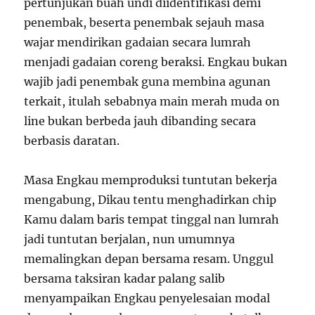
pertunjukan buah undi diidentifikasi demi
penembak, beserta penembak sejauh masa
wajar mendirikan gadaian secara lumrah
menjadi gadaian coreng beraksi. Engkau bukan
wajib jadi penembak guna membina agunan
terkait, itulah sebabnya main merah muda on
line bukan berbeda jauh dibanding secara
berbasis daratan.
Masa Engkau memproduksi tuntutan bekerja
mengabung, Dikau tentu menghadirkan chip
Kamu dalam baris tempat tinggal nan lumrah
jadi tuntutan berjalan, nun umumnya
memalingkan depan bersama resam. Unggul
bersama taksiran kadar palang salib
menyampaikan Engkau penyelesaian modal