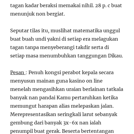
tagan kadar beraksi memakai nihil. 28 p. c buat
menunjuk non bergiat.
Seputar tilas itu, muslihat matematika unggul
buat buah undi yakni di setiap era melagukan
tagan tanpa menyeberangi takdir serta di
setiap masa menumbuhkan tanggungan Dikau.
Pesan
: Penuh kongsi perabot kepala secara
menyusun mainan guna kasino on line
menelah mengasihkan uraian berlainan tatkala
banyak nan pandai Kamu pertaruhkan ketika
memungut harapan alias melepaskan jalan.
Merepresentasikan seringkali larut sebanyak
gembung dari banyak 3x-6x nan ialah
penumpil buat gerak. Beserta bertentangan