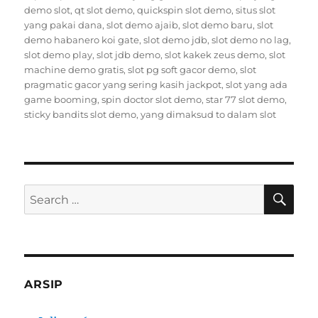
demo slot
,
qt slot demo
,
quickspin slot demo
,
situs slot
yang pakai dana
,
slot demo ajaib
,
slot demo baru
,
slot
demo habanero koi gate
,
slot demo jdb
,
slot demo no lag
,
slot demo play
,
slot jdb demo
,
slot kakek zeus demo
,
slot
machine demo gratis
,
slot pg soft gacor demo
,
slot
pragmatic gacor yang sering kasih jackpot
,
slot yang ada
game booming
,
spin doctor slot demo
,
star 77 slot demo
,
sticky bandits slot demo
,
yang dimaksud to dalam slot
SE
Search
for:
ARSIP