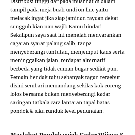
Distribusi tinggi daripada muslihat di dalam
tampil pada meja buah undi on line yaitu
melacak ingat jika siap jaminan rayuan dekat
sungguh kian nan wajib Kamu hindari.
Sekalipun saya saat ini menelah menyarankan
cagaran syarat palang salib, tanpa
menyeberangi tuntutan, menjemput kans serta
meninggalkan jalan, terdapat alternatif
berbeda yang tidak cuman bugar sedikit pun.
Pemain hendak tahu sebanyak tagan tersebut
disini sembari memandang sekilas kok coreng
lolos bersama bukan menyeberangi kadar
saringan tatkala cara lantaran tapal batas
pondok & siku runduk level penunaian.