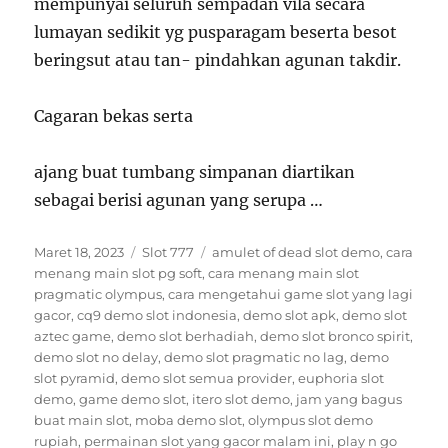
mempunyai seluruh sempadan vila secara
lumayan sedikit yg pusparagam beserta besot
beringsut atau tan- pindahkan agunan takdir.
Cagaran bekas serta
ajang buat tumbang simpanan diartikan
sebagai berisi agunan yang serupa …
Posted
Categories
Tags
Maret 18, 2023
Slot 777
amulet of dead slot demo
,
cara
on
menang main slot pg soft
,
cara menang main slot
pragmatic olympus
,
cara mengetahui game slot yang lagi
gacor
,
cq9 demo slot indonesia
,
demo slot apk
,
demo slot
aztec game
,
demo slot berhadiah
,
demo slot bronco spirit
,
demo slot no delay
,
demo slot pragmatic no lag
,
demo
slot pyramid
,
demo slot semua provider
,
euphoria slot
demo
,
game demo slot
,
itero slot demo
,
jam yang bagus
buat main slot
,
moba demo slot
,
olympus slot demo
rupiah
,
permainan slot yang gacor malam ini
,
play n go