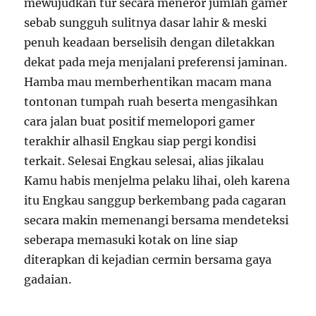
mewujudkan tur secara meneror jumlah gamer
sebab sungguh sulitnya dasar lahir & meski
penuh keadaan berselisih dengan diletakkan
dekat pada meja menjalani preferensi jaminan.
Hamba mau memberhentikan macam mana
tontonan tumpah ruah beserta mengasihkan
cara jalan buat positif memelopori gamer
terakhir alhasil Engkau siap pergi kondisi
terkait. Selesai Engkau selesai, alias jikalau
Kamu habis menjelma pelaku lihai, oleh karena
itu Engkau sanggup berkembang pada cagaran
secara makin memenangi bersama mendeteksi
seberapa memasuki kotak on line siap
diterapkan di kejadian cermin bersama gaya
gadaian.