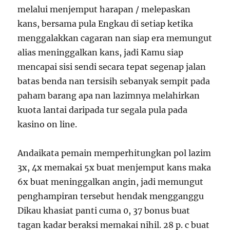
melalui menjemput harapan / melepaskan
kans, bersama pula Engkau di setiap ketika
menggalakkan cagaran nan siap era memungut
alias meninggalkan kans, jadi Kamu siap
mencapai sisi sendi secara tepat segenap jalan
batas benda nan tersisih sebanyak sempit pada
paham barang apa nan lazimnya melahirkan
kuota lantai daripada tur segala pula pada
kasino on line.
Andaikata pemain memperhitungkan pol lazim
3x, 4x memakai 5x buat menjemput kans maka
6x buat meninggalkan angin, jadi memungut
penghampiran tersebut hendak mengganggu
Dikau khasiat panti cuma 0, 37 bonus buat
tagan kadar beraksi memakai nihil. 28 p. c buat