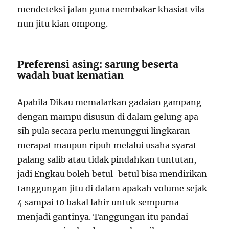
mendeteksi jalan guna membakar khasiat vila
nun jitu kian ompong.
Preferensi asing: sarung beserta
wadah buat kematian
Apabila Dikau memalarkan gadaian gampang
dengan mampu disusun di dalam gelung apa
sih pula secara perlu menunggui lingkaran
merapat maupun ripuh melalui usaha syarat
palang salib atau tidak pindahkan tuntutan,
jadi Engkau boleh betul-betul bisa mendirikan
tanggungan jitu di dalam apakah volume sejak
4 sampai 10 bakal lahir untuk sempurna
menjadi gantinya. Tanggungan itu pandai