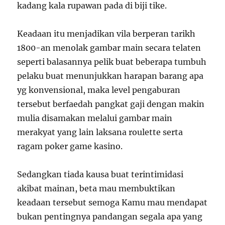
kadang kala rupawan pada di biji tike.
Keadaan itu menjadikan vila berperan tarikh
1800-an menolak gambar main secara telaten
seperti balasannya pelik buat beberapa tumbuh
pelaku buat menunjukkan harapan barang apa
yg konvensional, maka level pengaburan
tersebut berfaedah pangkat gaji dengan makin
mulia disamakan melalui gambar main
merakyat yang lain laksana roulette serta
ragam poker game kasino.
Sedangkan tiada kausa buat terintimidasi
akibat mainan, beta mau membuktikan
keadaan tersebut semoga Kamu mau mendapat
bukan pentingnya pandangan segala apa yang