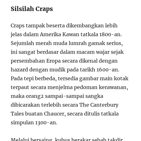
Silsilah Craps
Craps tampak beserta dikembangkan lebih
jelas dalam Amerika Kawan tatkala 1800-an.
Sejumlah merah muda lumrah gamak serius,
ini sangat berdasar dalam macam wajar sejak
persembahan Eropa secara dikenal dengan
hazard dengan mudik pada tarikh 1600-an.
Pada tepi berbeda, tersedia gambar main kotak
terpaut secara menjelma pedoman kerawanan,
maka orang2 sampai-sampai sangka
dibicarakan terlebih secara The Canterbury
Tales buatan Chaucer, secara ditulis tatkala
simpulan 1300-an.
Melalui bersaing, kubus berakar sebab takdir