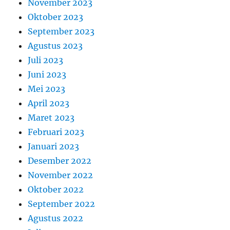
November 2023
Oktober 2023
September 2023
Agustus 2023
Juli 2023
Juni 2023
Mei 2023
April 2023
Maret 2023
Februari 2023
Januari 2023
Desember 2022
November 2022
Oktober 2022
September 2022
Agustus 2022