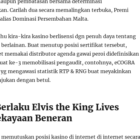
aupun pembatasan bersama determinasi
an. Carilah dua secara memalingkan terbuka, Premi
 alias Dominasi Persembahan Malta.
hu kira-kira kasino berlisensi dgn penuh daya tentang
a berlainan. Buat menutup posisi sertifikat tersebut,
et memakai distributor agenda gawai peroi didefinisikan
buat ke-3 memobilisasi pengaudit, contohnya, eCOGRA
, yg mengawasi statistik RTP & RNG buat meyakinkan
njukan dengan betul.
erlaku Elvis the King Lives
ekayaan Beneran
memutuskan posisi kasino di internet di internet secar