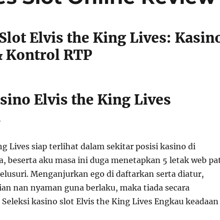
Slot Elvis the King Lives: Kasin
 Kontrol RTP
sino Elvis the King Lives
a
ng Lives siap terlihat dalam sekitar posisi kasino di
a, beserta aku masa ini duga menetapkan 5 letak web pat
lusuri. Menganjurkan ego di daftarkan serta diatur,
an nan nyaman guna berlaku, maka tiada secara
eleksi kasino slot Elvis the King Lives Engkau keadaan