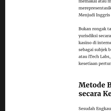
memakai atau m
merepresentasik
Menjudi Inggris
Bukan rongak ta
yurisdiksi secar
kasino di intern
sebagai subjek 
atau iTech Labs
kesetiaan pertu
Metode B
secara K
Sesudah Engkau 