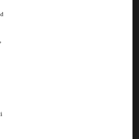
ad
,
i