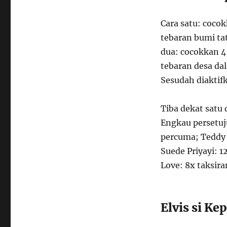
Cara satu: coco
tebaran bumi ta
dua: cocokkan 4
tebaran desa dal
Sesudah diaktif
Tiba dekat satu
Engkau persetuj
percuma; Teddy 
Suede Priyayi: 
Love: 8x taksira
Elvis si Ke