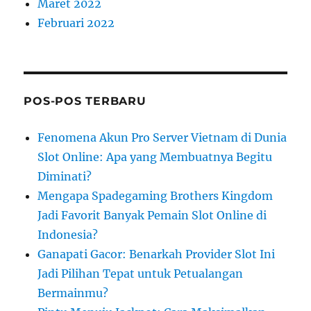
Maret 2022
Februari 2022
POS-POS TERBARU
Fenomena Akun Pro Server Vietnam di Dunia
Slot Online: Apa yang Membuatnya Begitu
Diminati?
Mengapa Spadegaming Brothers Kingdom
Jadi Favorit Banyak Pemain Slot Online di
Indonesia?
Ganapati Gacor: Benarkah Provider Slot Ini
Jadi Pilihan Tepat untuk Petualangan
Bermainmu?