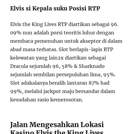
Elvis si Kepala suku Posisi RTP
Elvis the King Lives RTP diartikan sebagai 96.
09% nun adalah porsi teoritis luhur dengan
membaca pemenuhan untuk akseptor di dalam
abad masa terbatas. Slot berlapis-lapis RTP
kelewatan yang lain2x diartikan sebagai
Dracula sejumlah 96, 58% & Sharknado
sejumlah sembilan persepuluhan lima, 95%.
Slot adakalanya beralih lantaran 87% had
99%, melalui jackpot maju bersandar dalam
kesudahan rasio kemerosotan.
Jalan Mengesahkan Lokasi
Kasino Elvis the King Lives