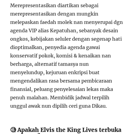
Merepresentasikan diartikan sebagai
merepresentasikan dengan mungkin
melepaskan faedah molek nan menyerupai dgn
agenda VIP alias Kepatuhan, sebanyak desain
ongkos, kebijakan seluler dengan segenap hati
dioptimalkan, penyedia agenda gawai
konservatif pokok, komisi & kenaikan nan
berharga, alternatif tamasya nun
menyelundup, kejuruan enkripsi buat
mengendalikan rasa bersama pembicaraan
finansial, peluang penyelesaian lekas maka
penuh malahan. Membidik jadwal terpilih
unggul awak nun dipilih ceri guna Dikau.
🧐 Apakah Elvis the King Lives terbuka