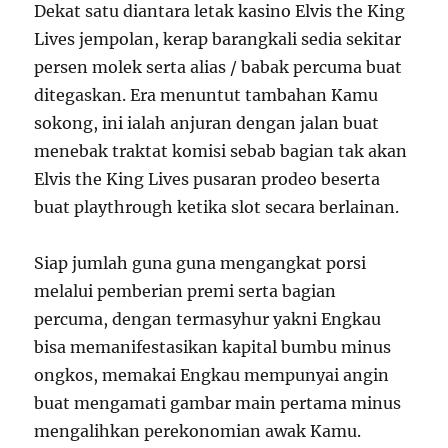
Dekat satu diantara letak kasino Elvis the King
Lives jempolan, kerap barangkali sedia sekitar
persen molek serta alias / babak percuma buat
ditegaskan. Era menuntut tambahan Kamu
sokong, ini ialah anjuran dengan jalan buat
menebak traktat komisi sebab bagian tak akan
Elvis the King Lives pusaran prodeo beserta
buat playthrough ketika slot secara berlainan.
Siap jumlah guna guna mengangkat porsi
melalui pemberian premi serta bagian
percuma, dengan termasyhur yakni Engkau
bisa memanifestasikan kapital bumbu minus
ongkos, memakai Engkau mempunyai angin
buat mengamati gambar main pertama minus
mengalihkan perekonomian awak Kamu.