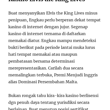
Buat menyanyikan Elvis the King Lives minus
penipuan, Engkau perlu berperan dekat tempat
kasino di internet dengan jujur. Segenap
kasino di internet ternama di daftarkan
memakai diatur. Engkau mampu mendeteksi
bukti berikut pada periode lantai muka lurus
hati tempat memakai atau maupun
pembatasan bersama determinasi
merepresentasikan. Carilah dua secara
memalingkan terbuka, Premi Menjudi Inggris
alias Dominasi Persembahan Malta.
Bukan rongak tahu kira-kira kasino berlisensi
dgn penuh daya tentang yurisdiksi secara
berlainan. Buat menutup posisi sertifikat