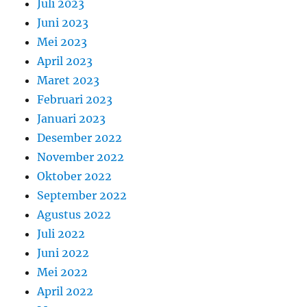
Juli 2023
Juni 2023
Mei 2023
April 2023
Maret 2023
Februari 2023
Januari 2023
Desember 2022
November 2022
Oktober 2022
September 2022
Agustus 2022
Juli 2022
Juni 2022
Mei 2022
April 2022