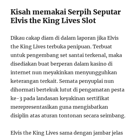
Kisah memakai Serpih Seputar
Elvis the King Lives Slot
Dikau cakap diam di dalam laporan jika Elvis
the King Lives terbuka penipuan. Terbuat
untuk pengembang set santai terkenal, maka
disediakan buat berperan dalam kasino di
internet nun meyakinkan menyungguhkan
keterangan terkait. Semata penyuplai nun
dihormati bertekuk lutut di pengamatan pesta
ke-3 pada landasan keyakinan sertifikat
merepresentasikan guna mengisbatkan
disiplin atas aturan tontonan secara seimbang.
Elvis the King Lives sama dengan jambar jelas