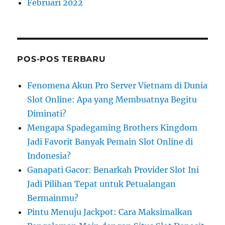
Februari 2022
POS-POS TERBARU
Fenomena Akun Pro Server Vietnam di Dunia
Slot Online: Apa yang Membuatnya Begitu
Diminati?
Mengapa Spadegaming Brothers Kingdom
Jadi Favorit Banyak Pemain Slot Online di
Indonesia?
Ganapati Gacor: Benarkah Provider Slot Ini
Jadi Pilihan Tepat untuk Petualangan
Bermainmu?
Pintu Menuju Jackpot: Cara Maksimalkan