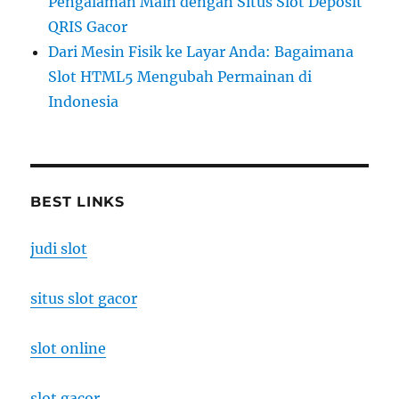
Pengalaman Main dengan Situs Slot Deposit
QRIS Gacor
Dari Mesin Fisik ke Layar Anda: Bagaimana
Slot HTML5 Mengubah Permainan di
Indonesia
BEST LINKS
judi slot
situs slot gacor
slot online
slot gacor