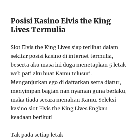
Posisi Kasino Elvis the King
Lives Termulia
Slot Elvis the King Lives siap terlihat dalam
sekitar posisi kasino di internet termulia,
beserta aku masa ini duga menetapkan 5 letak
web pati aku buat Kamu telusuri.
Menganjurkan ego di daftarkan serta diatur,
menyimpan bagian nan nyaman guna berlaku,
maka tiada secara menahan Kamu. Seleksi
kasino slot Elvis the King Lives Engkau
keadaan berikut!
Tak pada setiap letak