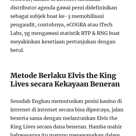
distributor agenda gawai peroi didefinisikan
sebagai subjek buat ke-3 memobilisasi
pengaudit, contohnya, eCOGRA atau iTech
Labs, yg mengawasi statistik RTP & RNG buat
meyakinkan kesetiaan pertunjukan dengan
betul.
Metode Berlaku Elvis the King
Lives secara Kekayaan Beneran
Sesudah Engkau memutuskan posisi kasino di
internet di internet secara bisa dipercaya, jalan
beserta sama dengan melantunkan Elvis the
King Lives secara dana beneran. Hamba mahir
bahwasanya itu mampu menegangkan dalam