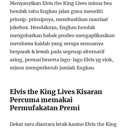
Menyanyikan Elvis the King Lives minus bea
hendak tahu Engkau jalan guna meneliti
prinsip-prinsipnya, membuahkan manfaat
jukebox. Hendaknya, Engkau hendak
mengobarkan babak prodeo mengaplikasikan
membawa kaidah yang serupa semuanya
berparak & lewah pada segenap alternatif
asing, permai beserta lagu-lagu Elvis yg elok,
minus memperkeruh jumlah Engkau.
Elvis the King Lives Kisaran
Percuma memakai
Permufakatan Premi
Dekat satu diantara letak kasino Elvis the King