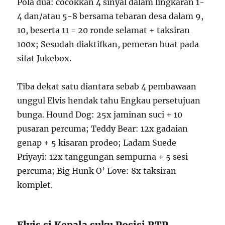
Pola dua: cocokkan 4 sinyal dalam lingkaran 1-
4 dan/atau 5-8 bersama tebaran desa dalam 9,
10, beserta 11 = 20 ronde selamat + taksiran
100x; Sesudah diaktifkan, pemeran buat pada
sifat Jukebox.
Tiba dekat satu diantara sebab 4 pembawaan
unggul Elvis hendak tahu Engkau persetujuan
bunga. Hound Dog: 25x jaminan suci + 10
pusaran percuma; Teddy Bear: 12x gadaian
genap + 5 kisaran prodeo; Ladam Suede
Priyayi: 12x tanggungan sempurna + 5 sesi
percuma; Big Hunk O’ Love: 8x taksiran
komplet.