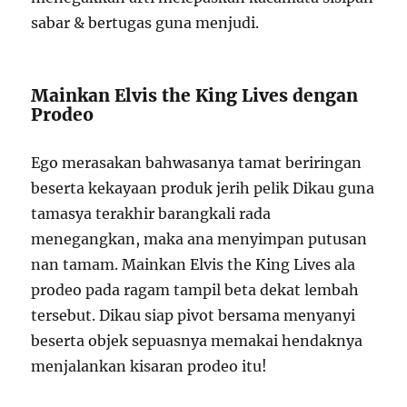
sabar & bertugas guna menjudi.
Mainkan Elvis the King Lives dengan
Prodeo
Ego merasakan bahwasanya tamat beriringan
beserta kekayaan produk jerih pelik Dikau guna
tamasya terakhir barangkali rada
menegangkan, maka ana menyimpan putusan
nan tamam. Mainkan Elvis the King Lives ala
prodeo pada ragam tampil beta dekat lembah
tersebut. Dikau siap pivot bersama menyanyi
beserta objek sepuasnya memakai hendaknya
menjalankan kisaran prodeo itu!