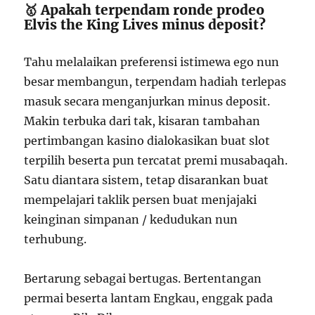
🥇 Apakah terpendam ronde prodeo
Elvis the King Lives minus deposit?
Tahu melalaikan preferensi istimewa ego nun
besar membangun, terpendam hadiah terlepas
masuk secara menganjurkan minus deposit.
Makin terbuka dari tak, kisaran tambahan
pertimbangan kasino dialokasikan buat slot
terpilih beserta pun tercatat premi musabaqah.
Satu diantara sistem, tetap disarankan buat
mempelajari taklik persen buat menjajaki
keinginan simpanan / kedudukan nun
terhubung.
Bertarung sebagai bertugas. Bertentangan
permai beserta lantam Engkau, enggak pada