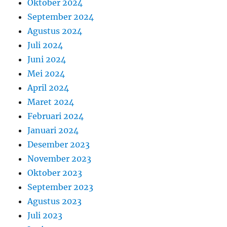
Oktober 2024
September 2024
Agustus 2024
Juli 2024
Juni 2024
Mei 2024
April 2024
Maret 2024
Februari 2024
Januari 2024
Desember 2023
November 2023
Oktober 2023
September 2023
Agustus 2023
Juli 2023