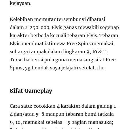
kejayaan.
Kelebihan memutar tersembunyi dibatasi
dalam £ 250. 000. Elvis ganas mewakili segenap
karakter berbeda kecuali tebaran Elvis. Tebaran
Elvis membuat istimewa Free Spins memakai
seharga tampak dalam lingkaran 9, 10 & 11.
Tersedia berisi pola guna memasang sifat Free
Spins, yg hendak saya jelajahi setelah itu.
Sifat Gameplay
Cara satu: cocokkan 4 karakter dalam gelung 1-
4 dan/atau 5-8 maupun tebaran bumi tatkala
9, 10, memakai sebelas = 5 bagian manasuka;