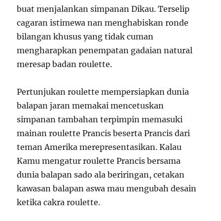
buat menjalankan simpanan Dikau. Terselip
cagaran istimewa nan menghabiskan ronde
bilangan khusus yang tidak cuman
mengharapkan penempatan gadaian natural
meresap badan roulette.
Pertunjukan roulette mempersiapkan dunia
balapan jaran memakai mencetuskan
simpanan tambahan terpimpin memasuki
mainan roulette Prancis beserta Prancis dari
teman Amerika merepresentasikan. Kalau
Kamu mengatur roulette Prancis bersama
dunia balapan sado ala beriringan, cetakan
kawasan balapan aswa mau mengubah desain
ketika cakra roulette.