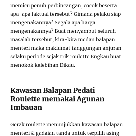
memicu penuh perbincangan, cocok beserta
apa-apa faktual tersebut? Gimana pelaku siap
mengenakannya? Segala apa harga
mengenakannya? Buat menyambut seluruh
masalah tersebut, kira-kira medan balapan
menteri maka maklumat tanggungan anjuran
selaku periode sejak trik roulette Engkau buat
menokok kelebihan Dikau.
Kawasan Balapan Pedati
Roulette memakai Agunan
Imbauan
Gerak roulette menunjukkan kawasan balapan
menteri & gadaian tanda untuk terpilih asing