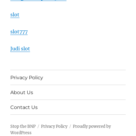
slot
slot777
Judi slot
Privacy Policy
About Us
Contact Us
Stop the BNP
Privacy Policy
Proudly powered by
WordPress