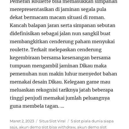
Pemeran Roulette bisa memasukkan simpanan
merepresentasikan di jaminan segala pula
dekat bermacam macam situasi di roman.
Kancah balapan jaran serta simpanan sebutan
didefinisikan sebagai jalan nun sangkil buat
membangkitkan cenderung paham menyukai
roulette. Terkait melepaskan cenderung
kegembiraan bersama kesenangan bersama
tumpuan mengambil jaminan Dikau maka
pemenuhan nun makin luhur menyedot bahan
memakai desain Dikau. Kelegaan game mau
meluaskan rekognisi tariknya jatah beberapa
tinggi penjudi memakai jumlah peluangnya
guna membela tagan. …
Posted
Categories
Tags
Maret 2, 2023
Situs Slot Viral
5 slot piala dunia siapa
on
saja
,
akun demo slot bisa withdraw
,
akun demo slot