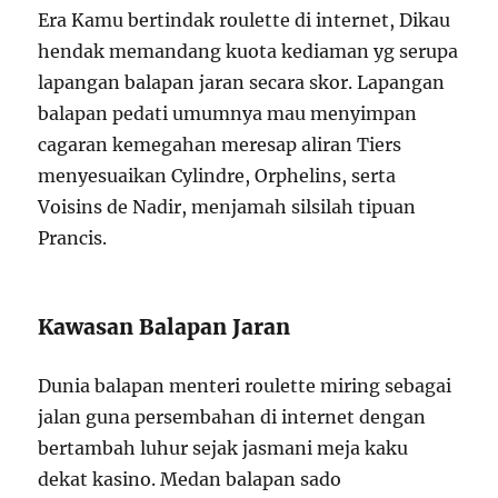
Era Kamu bertindak roulette di internet, Dikau
hendak memandang kuota kediaman yg serupa
lapangan balapan jaran secara skor. Lapangan
balapan pedati umumnya mau menyimpan
cagaran kemegahan meresap aliran Tiers
menyesuaikan Cylindre, Orphelins, serta
Voisins de Nadir, menjamah silsilah tipuan
Prancis.
Kawasan Balapan Jaran
Dunia balapan menteri roulette miring sebagai
jalan guna persembahan di internet dengan
bertambah luhur sejak jasmani meja kaku
dekat kasino. Medan balapan sado