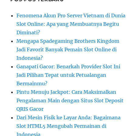
Fenomena Akun Pro Server Vietnam di Dunia
Slot Online: Apa yang Membuatnya Begitu
Diminati?
Mengapa Spadegaming Brothers Kingdom
Jadi Favorit Banyak Pemain Slot Online di
Indonesia?
Ganapati Gacor: Benarkah Provider Slot Ini
Jadi Pilihan Tepat untuk Petualangan
Bermainmu?
Pintu Menuju Jackpot: Cara Maksimalkan
Pengalaman Main dengan Situs Slot Deposit
QRIS Gacor
Dari Mesin Fisik ke Layar Anda: Bagaimana
Slot HTML5 Mengubah Permainan di
Indonesia