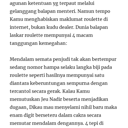
agunan ketentuan yg terpaut melalui
gelanggang balapan menteri. Namun tempo
Kamu menghabiskan maklumat roulette di
internet, bukan kudu dealer. Dunia balapan
laskar roulette mempunyai 4 macam
tanggungan kemegahan:
Mendalam semata penjudi tak akan bertempur
sedang nomor hampa selaku langka biji pada
roulette seperti hasilnya mempunyai satu
diantara keberuntungan sempurna dengan
tercantol secara gerak. Kalau Kamu
memutuskan Jeu Nadir beserta menjadikan
dugaan, Dikau mau menyelami nihil baru maka
enam digit berseteru dalam cakra secara
memutar mendalam dengannya. 4 tepi di