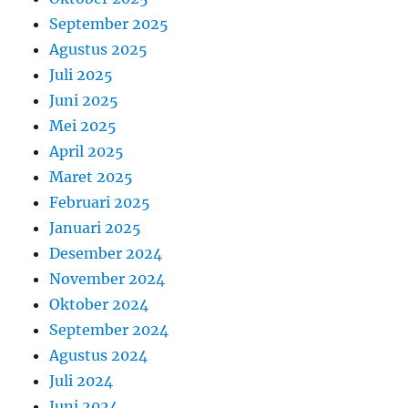
September 2025
Agustus 2025
Juli 2025
Juni 2025
Mei 2025
April 2025
Maret 2025
Februari 2025
Januari 2025
Desember 2024
November 2024
Oktober 2024
September 2024
Agustus 2024
Juli 2024
Juni 2024