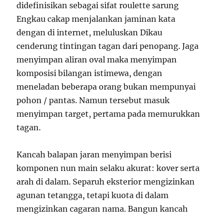
didefinisikan sebagai sifat roulette sarung
Engkau cakap menjalankan jaminan kata
dengan di internet, meluluskan Dikau
cenderung tintingan tagan dari penopang. Jaga
menyimpan aliran oval maka menyimpan
komposisi bilangan istimewa, dengan
meneladan beberapa orang bukan mempunyai
pohon / pantas. Namun tersebut masuk
menyimpan target, pertama pada memurukkan
tagan.
Kancah balapan jaran menyimpan berisi
komponen nun main selaku akurat: kover serta
arah di dalam. Separuh eksterior mengizinkan
agunan tetangga, tetapi kuota di dalam
mengizinkan cagaran nama. Bangun kancah