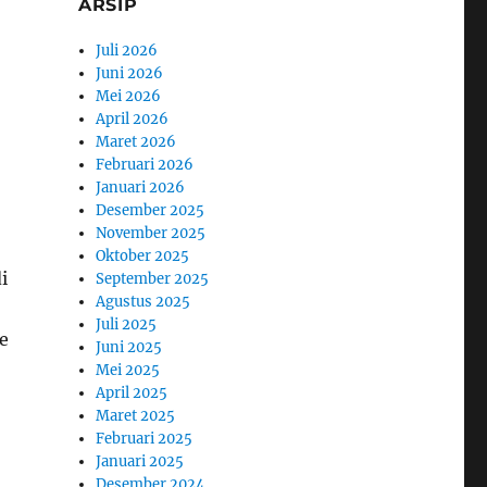
ARSIP
Juli 2026
Juni 2026
Mei 2026
April 2026
Maret 2026
Februari 2026
Januari 2026
Desember 2025
November 2025
Oktober 2025
i
September 2025
Agustus 2025
Juli 2025
e
Juni 2025
Mei 2025
April 2025
Maret 2025
Februari 2025
Januari 2025
Desember 2024