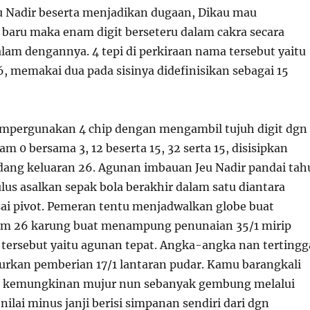
 Nadir beserta menjadikan dugaan, Dikau mau
 baru maka enam digit berseteru dalam cakra secara
m dengannya. 4 tepi di perkiraan nama tersebut yaitu
 26, memakai dua pada sisinya didefinisikan sebagai 15
mpergunakan 4 chip dengan mengambil tujuh digit dgn
am 0 bersama 3, 12 beserta 15, 32 serta 15, disisipkan
dang keluaran 26. Agunan imbauan Jeu Nadir pandai tah
lus asalkan sepak bola berakhir dalam satu diantara
esai pivot. Pemeran tentu menjadwalkan globe buat
lam 26 karung buat menampung penunaian 35/1 mirip
 tersebut yaitu agunan tepat. Angka-angka nan tertingg
rkan pemberian 17/1 lantaran pudar. Kamu barangkali
 kemungkinan mujur nun sebanyak gembung melalui
ilai minus janji berisi simpanan sendiri dari dgn