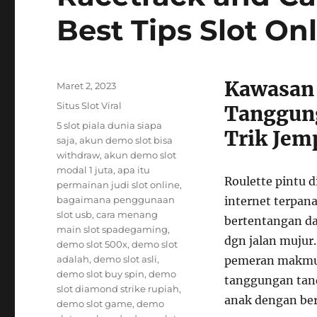
Best Tips Slot On
Kawasan 
Posted
Maret 2, 2023
on
Categories
Situs Slot Viral
Tanggung
Tags
5 slot piala dunia siapa
Trik Jem
saja
,
akun demo slot bisa
withdraw
,
akun demo slot
modal 1 juta
,
apa itu
Roulette pintu 
permainan judi slot online
,
bagaimana penggunaan
internet terpan
slot usb
,
cara menang
bertentangan d
main slot spadegaming
,
dgn jalan muju
demo slot 500x
,
demo slot
adalah
,
demo slot asli
,
pemeran makmur
demo slot buy spin
,
demo
tanggungan tanda
slot diamond strike rupiah
,
anak dengan be
demo slot game
,
demo