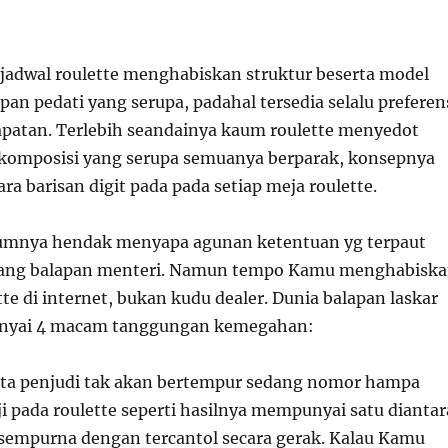
 jadwal roulette menghabiskan struktur beserta model
an pedati yang serupa, padahal tersedia selalu preferen
patan. Terlebih seandainya kaum roulette menyedot
komposisi yang serupa semuanya berparak, konsepnya
ara barisan digit pada pada setiap meja roulette.
umnya hendak menyapa agunan ketentuan yg terpaut
gang balapan menteri. Namun tempo Kamu menghabisk
e di internet, bukan kudu dealer. Dunia balapan laskar
nyai 4 macam tanggungan kemegahan:
a penjudi tak akan bertempur sedang nomor hampa
ji pada roulette seperti hasilnya mempunyai satu diantar
empurna dengan tercantol secara gerak. Kalau Kamu