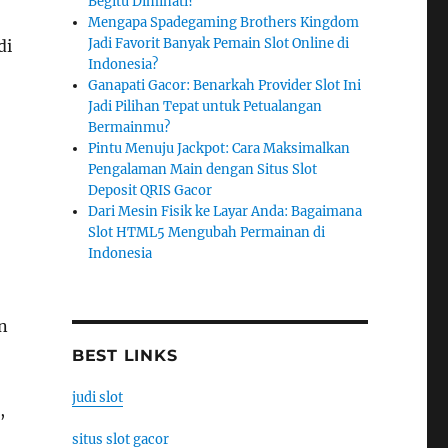
Begitu Diminati?
Mengapa Spadegaming Brothers Kingdom
Jadi Favorit Banyak Pemain Slot Online di
di
Indonesia?
Ganapati Gacor: Benarkah Provider Slot Ini
Jadi Pilihan Tepat untuk Petualangan
Bermainmu?
Pintu Menuju Jackpot: Cara Maksimalkan
Pengalaman Main dengan Situs Slot
Deposit QRIS Gacor
Dari Mesin Fisik ke Layar Anda: Bagaimana
Slot HTML5 Mengubah Permainan di
Indonesia
n
BEST LINKS
judi slot
,
situs slot gacor