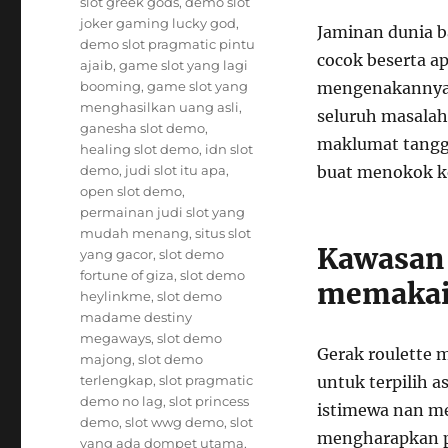
slot greek gods
,
demo slot
joker gaming lucky god
,
Jaminan dunia b
demo slot pragmatic pintu
cocok beserta a
ajaib
,
game slot yang lagi
booming
,
game slot yang
mengenakannya?
menghasilkan uang asli
,
seluruh masalah
ganesha slot demo
,
maklumat tanggu
healing slot demo
,
idn slot
demo
,
judi slot itu apa
,
buat menokok ke
open slot demo
,
permainan judi slot yang
mudah menang
,
situs slot
Kawasan 
yang gacor
,
slot demo
fortune of giza
,
slot demo
memakai
heylinkme
,
slot demo
madame destiny
megaways
,
slot demo
Gerak roulette 
majong
,
slot demo
terlengkap
,
slot pragmatic
untuk terpilih 
demo no lag
,
slot princess
istimewa nan m
demo
,
slot wwg demo
,
slot
mengharapkan p
yang ada dompet utama
,