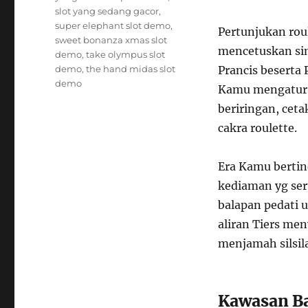
slot yang sedang gacor
,
super elephant slot demo
,
Pertunjukan rou
sweet bonanza xmas slot
mencetuskan si
demo
,
take olympus slot
demo
,
the hand midas slot
Prancis beserta
demo
Kamu mengatur r
beriringan, cet
cakra roulette.
Era Kamu bertin
kediaman yg ser
balapan pedati
aliran Tiers men
menjamah silsila
Kawasan Ba