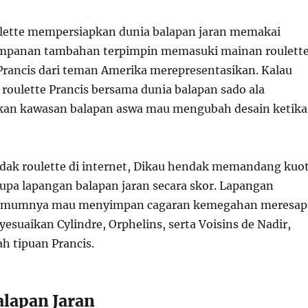
lette mempersiapkan dunia balapan jaran memakai
mpanan tambahan terpimpin memasuki mainan roulett
 Prancis dari teman Amerika merepresentasikan. Kalau
oulette Prancis bersama dunia balapan sado ala
akan kawasan balapan aswa mau mengubah desain ketika
dak roulette di internet, Dikau hendak memandang kuo
upa lapangan balapan jaran secara skor. Lapangan
 umumnya mau menyimpan cagaran kemegahan meresap
yesuaikan Cylindre, Orphelins, serta Voisins de Nadir,
h tipuan Prancis.
lapan Jaran